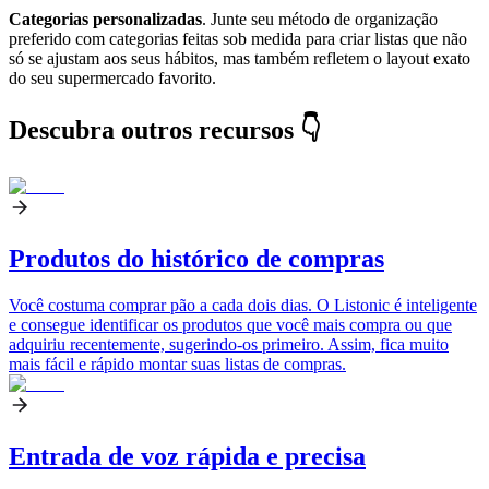
Categorias personalizadas
. Junte seu método de organização
preferido com categorias feitas sob medida para criar listas que não
só se ajustam aos seus hábitos, mas também refletem o layout exato
do seu supermercado favorito.
Descubra outros recursos 👇
Produtos do histórico de compras
Você costuma comprar pão a cada dois dias. O Listonic é inteligente
e consegue identificar os produtos que você mais compra ou que
adquiriu recentemente, sugerindo-os primeiro. Assim, fica muito
mais fácil e rápido montar suas listas de compras.
Entrada de voz rápida e precisa