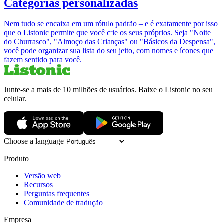
Categorias personalizadas
Nem tudo se encaixa em um rótulo padrão – e é exatamente por isso
que o Listonic permite que você crie os seus próprios. Seja "Noite
do Churrasco", "Almoço das Crianças" ou "Básicos da Despensa",
você pode organizar sua lista do seu jeito, com nomes e ícones que
fazem sentido para você.
Junte-se a mais de 10 milhões de usuários. Baixe o Listonic no seu
celular.
Choose a language
Produto
Versão web
Recursos
Perguntas frequentes
Comunidade de tradução
Empresa