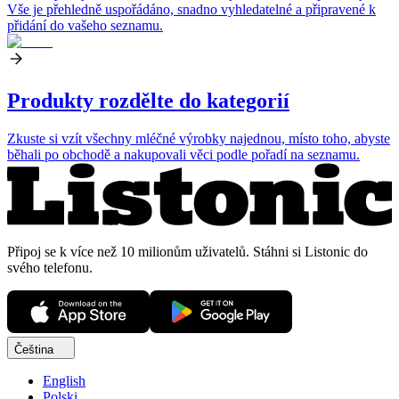
Vše je přehledně uspořádáno, snadno vyhledatelné a připravené k
přidání do vašeho seznamu.
Produkty rozdělte do kategorií
Zkuste si vzít všechny mléčné výrobky najednou, místo toho, abyste
běhali po obchodě a nakupovali věci podle pořadí na seznamu.
Připoj se k více než 10 milionům uživatelů. Stáhni si Listonic do
svého telefonu.
Čeština
English
Polski