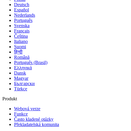
Deutsch
Español
Nederlands
Português
Svenska
Français
Čeština
Italiano
Suomi
हिन्दी
Română
Português (Brasil)
Ελληνικά
Dansk
Magyar
Български
Türkçe
Produkt
Webová verze
Funkce
Často kladené otázky
Překladatelská komunita