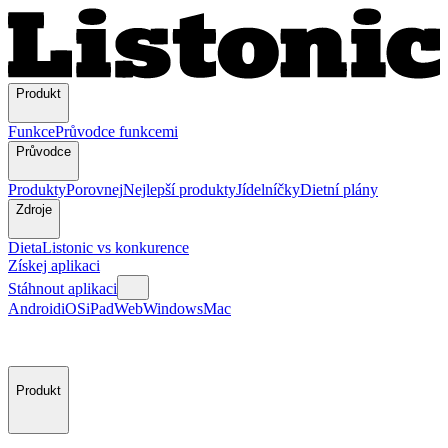
Produkt
Funkce
Průvodce funkcemi
Průvodce
Produkty
Porovnej
Nejlepší produkty
Jídelníčky
Dietní plány
Zdroje
Dieta
Listonic vs konkurence
Získej aplikaci
Stáhnout aplikaci
Android
iOS
iPad
Web
Windows
Mac
Produkt