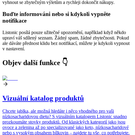
vyhnout se zbytečným výletům a rychleji dokončit nákupy.
Buďte informováni nebo si kdykoli vypněte
notifikace
Listonic posílá pouze užitečné upozornění, například když někdo
upraví váš sdílený seznam. Žádný spam, žádné zbytečnosti. Pokud
ale dáváte přednost klidu bez notifikací, můžete je kdykoli vypnout
v nastavení.
Objev další funkce 👇
Vizuální katalog produktů
Chcete jablka, ale možná hledáte i něco vhodného pro vaši
nízkosacharidovou dietu? S vizuálním katalogem Listonic snadno
prozkoumáte stovky produktů. Od klasických kategorií jako jsou
ovoce a zelenina až po specializované jako keto, nízkosacharidové
nebo s vysokým obsahem bílkovin – najdete tu vše, co potřebujete.