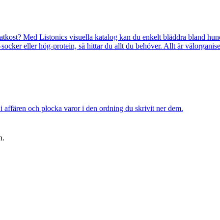
kost? Med Listonics visuella katalog kan du enkelt bläddra bland hundr
cker eller hög-protein, så hittar du allt du behöver. Allt är välorganiserat,
t i affären och plocka varor i den ordning du skrivit ner dem.
n.