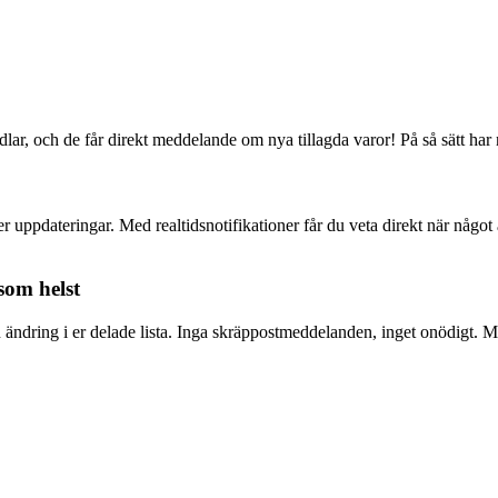
ar, och de får direkt meddelande om nya tillagda varor! På så sätt har n
r uppdateringar. Med realtidsnotifikationer får du veta direkt när något ä
som helst
dring i er delade lista. Inga skräppostmeddelanden, inget onödigt. Men o