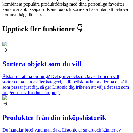
kombinera populära produktförslag med dina personliga favoriter
kan du snabbt skapa fullständiga och korrekta listor utan att behöva
komma ihåg allt själv.
Upptäck fler funktioner 👇
Sortera objekt som du vill
Älskar du att ha ordning? Det gör vi också! Oavsett om du vill
sortera dina varor efter kategori, i alfabetisk ordning eller på ett sätt
som passar just dig, så ger Listonic dig friheten att välja det sätt som
fungerar bäst för din shopping.
Produkter från din inköpshistorik
Du handlar bröd varannan dag. Listonic är smart och känner av