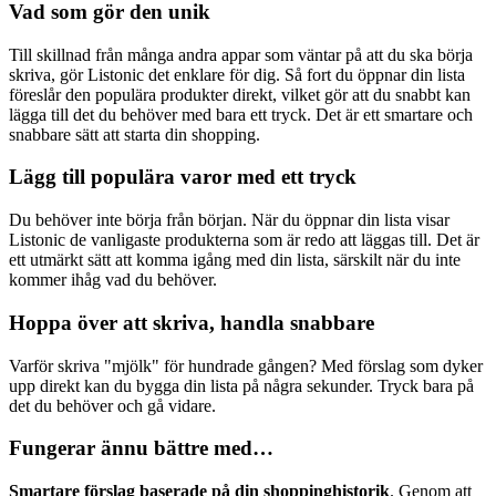
Vad som gör den unik
Till skillnad från många andra appar som väntar på att du ska börja
skriva, gör Listonic det enklare för dig. Så fort du öppnar din lista
föreslår den populära produkter direkt, vilket gör att du snabbt kan
lägga till det du behöver med bara ett tryck. Det är ett smartare och
snabbare sätt att starta din shopping.
Lägg till populära varor med ett tryck
Du behöver inte börja från början. När du öppnar din lista visar
Listonic de vanligaste produkterna som är redo att läggas till. Det är
ett utmärkt sätt att komma igång med din lista, särskilt när du inte
kommer ihåg vad du behöver.
Hoppa över att skriva, handla snabbare
Varför skriva "mjölk" för hundrade gången? Med förslag som dyker
upp direkt kan du bygga din lista på några sekunder. Tryck bara på
det du behöver och gå vidare.
Fungerar ännu bättre med…
Smartare förslag baserade på din shoppinghistorik
. Genom att