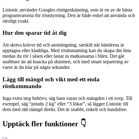
Listonic använder Googles röstigenkänning, som är en av de bästa
programvarorna för röststyrning. Den är både enkel att använda och
otroligt exakt.
Hur den sparar tid åt dig
Att skriva kräver tid och ansträngning, särskilt när händerna är
upptagna eller kladdiga. Med röstinmatning kan du skapa din lista
medan du rör i såsen eller lastar in matkassarna i bilen. Det går
snabbare än att knacka på skärmen, och med smart separering av
varor är du klar på några sekunder.
Lägg till mängd och vikt med ett enda
röstkommando
Inga extra steg behövs; säg bara varan och mängden i ett svep. Till
exempel, säg “potatis 2 kg” eller “3 lökar”, så lägger Listonic till
dem med rätt mängd direkt. Det är snabbt, enkelt och handsfree.
Upptäck fler funktioner 👇