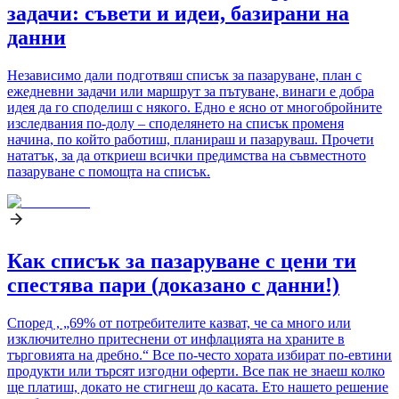
задачи: съвети и идеи, базирани на
данни
Независимо дали подготвяш списък за пазаруване, план с
ежедневни задачи или маршрут за пътуване, винаги е добра
идея да го споделиш с някого. Едно е ясно от многобройните
изследвания по-долу – споделянето на списък променя
начина, по който работиш, планираш и пазаруваш. Прочети
нататък, за да откриеш всички предимства на съвместното
пазаруване с помощта на списък.
Как списък за пазаруване с цени ти
спестява пари (доказано с данни!)
Според , „69% от потребителите казват, че са много или
изключително притеснени от инфлацията на храните в
търговията на дребно.“ Все по-често хората избират по-евтини
продукти или търсят изгодни оферти. Все пак не знаеш колко
ще платиш, докато не стигнеш до касата. Ето нашето решение