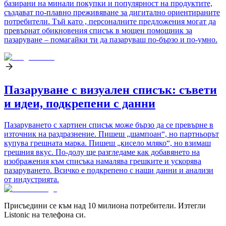
базирани на минали покупки и популярност на продуктите,
създават по-плавно преживяване за дигитално ориентираните
потребители. Тъй като , персоналните предложения могат да
превърнат обикновения списък в мощен помощник за
пазаруване – помагайки ти да пазаруваш по-бързо и по-умно.
Пазаруване с визуален списък: съвети
и идеи, подкрепени с данни
Пазаруването с хартиен списък може бързо да се превърне в
източник на раздразнение. Пишеш „шампоан“, но партньорът
купува грешната марка. Пишеш „кисело мляко“, но взимаш
грешния вкус. По-долу ще разгледаме как добавянето на
изображения към списъка намалява грешките и ускорява
пазаруването. Всичко е подкрепено с наши данни и анализи
от индустрията.
Присъедини се към над 10 милиона потребители. Изтегли
Listonic на телефона си.