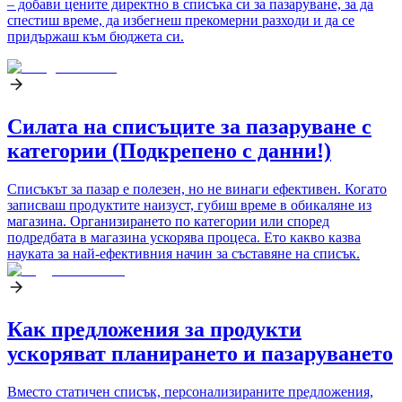
– добави цените директно в списъка си за пазаруване, за да
спестиш време, да избегнеш прекомерни разходи и да се
придържаш към бюджета си.
Силата на списъците за пазаруване с
категории (Подкрепено с данни!)
Списъкът за пазар е полезен, но не винаги ефективен. Когато
записваш продуктите наизуст, губиш време в обикаляне из
магазина. Организирането по категории или според
подредбата в магазина ускорява процеса. Ето какво казва
науката за най-ефективния начин за съставяне на списък.
Как предложения за продукти
ускоряват планирането и пазаруването
Вместо статичен списък, персонализираните предложения,