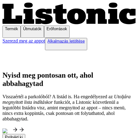
Termék
Útmutatók
Erőforrások
Szerezd meg az appot
Alkalmazás letöltése
Nyisd meg pontosan ott, ahol
abbahagytad
Visszaértél a parkolóból? A listád is. Ha engedélyezed az
Utoljára
megnyitott lista indításkor
funkciót, a Listonic közvetlenül a
legutóbbi listádra visz, amint megnyitod az appot – nincs menü,
nincs extra koppintás, csak pontosan ott folytathatod, ahol
abbahagytad.
Próbáld ki