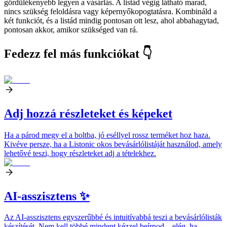
gördülékenyebb legyen a vásárlás. A listád végig látható marad,
nincs szükség feloldásra vagy képernyőkopogtatásra. Kombináld a
két funkciót, és a listád mindig pontosan ott lesz, ahol abbahagytad,
pontosan akkor, amikor szükséged van rá.
Fedezz fel más funkciókat 👇
Adj hozzá részleteket és képeket
Ha a párod megy el a boltba, jó eséllyel rossz terméket hoz haza.
Kivéve persze, ha a Listonic okos bevásárlólistáját használod, amely
lehetővé teszi, hogy részleteket adj a tételekhez.
AI-asszisztens ✨
Az AI-asszisztens egyszerűbbé és intuitívabbá teszi a bevásárlólisták
készítését. Nem kell többé mindent kézzel beírnod – elég, ha