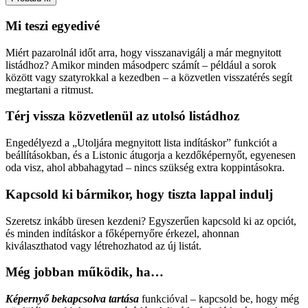
Mi teszi egyedivé
Miért pazarolnál időt arra, hogy visszanavigálj a már megnyitott
listádhoz? Amikor minden másodperc számít – például a sorok
között vagy szatyrokkal a kezedben – a közvetlen visszatérés segít
megtartani a ritmust.
Térj vissza közvetlenül az utolsó listádhoz
Engedélyezd a „Utoljára megnyitott lista indításkor” funkciót a
beállításokban, és a Listonic átugorja a kezdőképernyőt, egyenesen
oda visz, ahol abbahagytad – nincs szükség extra koppintásokra.
Kapcsold ki bármikor, hogy tiszta lappal indulj
Szeretsz inkább üresen kezdeni? Egyszerűen kapcsold ki az opciót,
és minden indításkor a főképernyőre érkezel, ahonnan
kiválaszthatod vagy létrehozhatod az új listát.
Még jobban működik, ha…
Képernyő bekapcsolva tartása
funkcióval – kapcsold be, hogy még