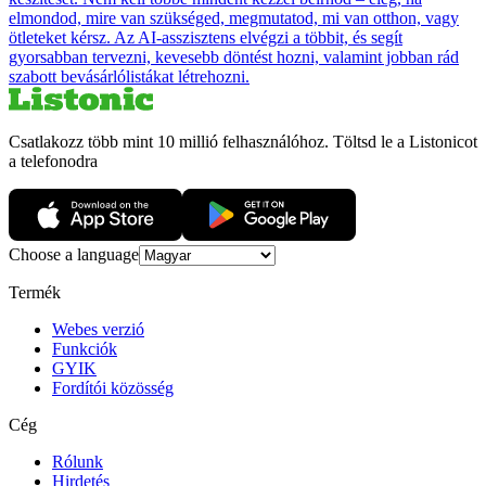
elmondod, mire van szükséged, megmutatod, mi van otthon, vagy
ötleteket kérsz. Az AI-asszisztens elvégzi a többit, és segít
gyorsabban tervezni, kevesebb döntést hozni, valamint jobban rád
szabott bevásárlólistákat létrehozni.
Csatlakozz több mint 10 millió felhasználóhoz. Töltsd le a Listonicot
a telefonodra
Choose a language
Termék
Webes verzió
Funkciók
GYIK
Fordítói közösség
Cég
Rólunk
Hirdetés