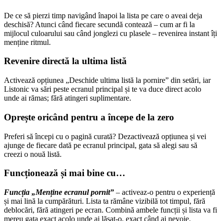
De ce să pierzi timp navigând înapoi la lista pe care o aveai deja
deschisă? Atunci când fiecare secundă contează – cum ar fi la
mijlocul culoarului sau când jonglezi cu plasele – revenirea instant îți
menține ritmul.
Revenire directă la ultima listă
Activează opțiunea „Deschide ultima listă la pornire” din setări, iar
Listonic va sări peste ecranul principal și te va duce direct acolo
unde ai rămas; fără atingeri suplimentare.
Oprește oricând pentru a începe de la zero
Preferi să începi cu o pagină curată? Dezactivează opțiunea și vei
ajunge de fiecare dată pe ecranul principal, gata să alegi sau să
creezi o nouă listă.
Funcționează și mai bine cu…
Funcția „Menține ecranul pornit”
– activeaz-o pentru o experiență
și mai lină la cumpărături. Lista ta rămâne vizibilă tot timpul, fără
deblocări, fără atingeri pe ecran. Combină ambele funcții și lista va fi
mereu gata exact acolo unde ai lăsat-o, exact când ai nevoie.