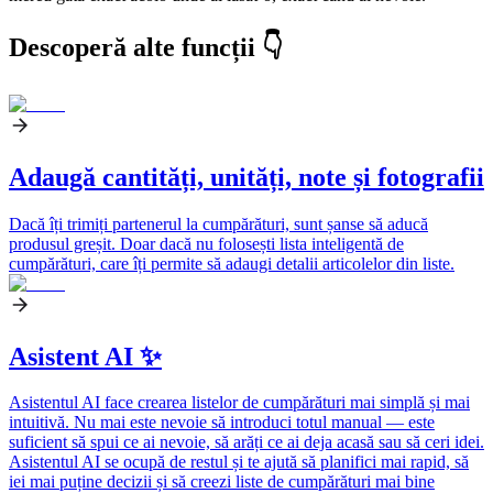
Descoperă alte funcții 👇
Adaugă cantități, unități, note și fotografii
Dacă îți trimiți partenerul la cumpărături, sunt șanse să aducă
produsul greșit. Doar dacă nu folosești lista inteligentă de
cumpărături, care îți permite să adaugi detalii articolelor din liste.
Asistent AI ✨
Asistentul AI face crearea listelor de cumpărături mai simplă și mai
intuitivă. Nu mai este nevoie să introduci totul manual — este
suficient să spui ce ai nevoie, să arăți ce ai deja acasă sau să ceri idei.
Asistentul AI se ocupă de restul și te ajută să planifici mai rapid, să
iei mai puține decizii și să creezi liste de cumpărături mai bine