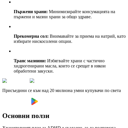
Пържени храни:
Минимизирайте консумацията на
пържени и мазни храни за общо здраве.
Прекомерна сол:
Внимавайте за приема на натрий, като
избирате нискосолени опции.
Транс мазнини:
Избягвайте храни с частично
хидрогенирани масла, които се срещат в някои
обработени закуски.
Присъедини се към над 20 милиона умни купувачи по света
Основни ползи
Хранителният план за ADHD е създаден, за да подпомага