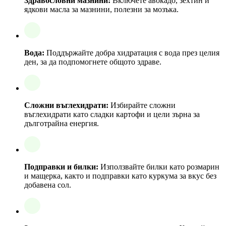
Здравословни мазнини:
Включете авокадо, зехтин и
ядкови масла за мазнини, полезни за мозъка.
Вода:
Поддържайте добра хидратация с вода през целия
ден, за да подпомогнете общото здраве.
Сложни въглехидрати:
Избирайте сложни
въглехидрати като сладки картофи и цели зърна за
дълготрайна енергия.
Подправки и билки:
Използвайте билки като розмарин
и мащерка, както и подправки като куркума за вкус без
добавена сол.