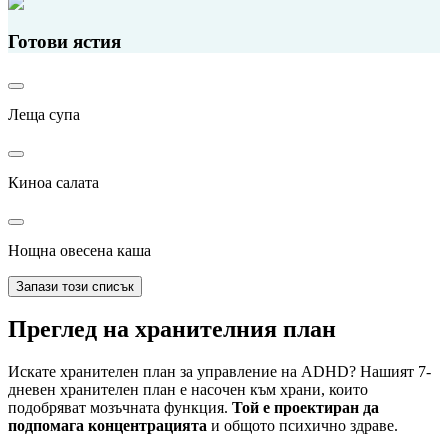
Готови ястия
Леща супа
Киноа салата
Нощна овесена каша
Запази този списък
Преглед на хранителния план
Искате хранителен план за управление на ADHD? Нашият 7-
дневен хранителен план е насочен към храни, които
подобряват мозъчната функция.
Той е проектиран да
подпомага концентрацията
и общото психично здраве.