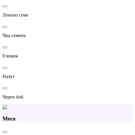
Ленено семе
Чиа семена
Ечемик
Нахут
Черен боб
Месо