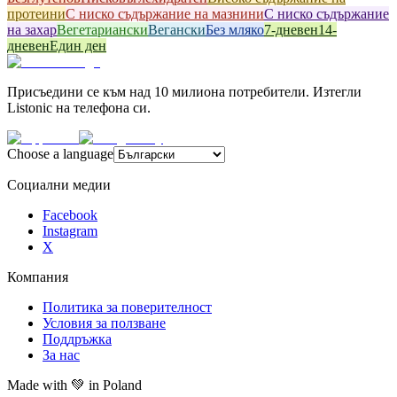
протеини
С ниско съдържание на мазнини
С ниско съдържание
на захар
Вегетариански
Вегански
Без мляко
7-дневен
14-
дневен
Един ден
Присъедини се към над 10 милиона потребители. Изтегли
Listonic на телефона си.
Choose a language
Социални медии
Facebook
Instagram
X
Компания
Политика за поверителност
Условия за ползване
Поддръжка
За нас
Made with
💚
in Poland