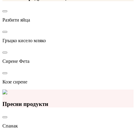
Разбити яйца
Гръцко кисело мляко
Сирене Фета
Козе сирене
Пресни продукти
Спанак