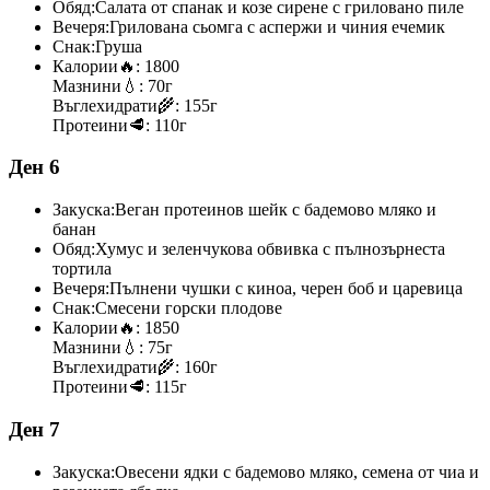
Обяд:
Салата от спанак и козе сирене с гриловано пиле
Вечеря:
Грилована сьомга с аспержи и чиния ечемик
Снак:
Груша
Калории
🔥:
1800
Мазнини
💧:
70г
Въглехидрати
🌾:
155г
Протеини
🥩:
110г
Ден 6
Закуска:
Веган протеинов шейк с бадемово мляко и
банан
Обяд:
Хумус и зеленчукова обвивка с пълнозърнеста
тортила
Вечеря:
Пълнени чушки с киноа, черен боб и царевица
Снак:
Смесени горски плодове
Калории
🔥:
1850
Мазнини
💧:
75г
Въглехидрати
🌾:
160г
Протеини
🥩:
115г
Ден 7
Закуска:
Овесени ядки с бадемово мляко, семена от чиа и