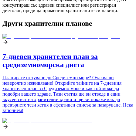
консултираш със здравен специалист или регистриран
диетолог, преди да промениш хранителните си навици.
Други хранителни планове
7-дневен хранителен план за
средиземноморска диета
Планирате пътуване до Средиземно море? Очаква ви
невероятно изживяване! Открийте тайните на 7-дневния
хранителен план за Средиземно море и как той може да
подобри вашето здраве. Тази статия ще ви отведе в един
вкусен свят на хранителни храни и ще ви покаже как да
превърнете тези ястия в ефективен списък за пазаруване. Нека
започнем!