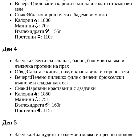
Вечеря:
Гриловани скариди с киноа и салата от къдраво
зеле
Снак:
Ябълкови резенчета с бадемово масло
Калории
🔥:
1800
Мазнини
💧:
70г
Въглехидрати
🌾:
155г
Протеини
🥩:
110г
Ден 4
Закуска:
Смути със спанак, банан, бадемово мляко и
лъжичка протеин на прах
Обяд:
Салата с киноа, нахут, краставица и сирене фета
Вечеря:
Печено пилешко филе с печени брюкселски
кълнове и сладък картоф
Снак:
Нарязани краставици с дзадзики
Калории
🔥:
1850
Мазнини
💧:
75г
Въглехидрати
🌾:
160г
Протеини
🥩:
115г
Ден 5
Закуска:
Чиа пудинг с бадемово мляко и пресни плодове