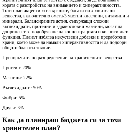
хората с разстройство на вниманието и хиперактивността.
Този план акцентира на храните, богати на хранителни
вещества, включително омега-3 мастни киселини, витамини и
минерали. Балансираните ястия, съдържащи сложни
въглехидрати, протеини и здравословни мазнини, могат да
допринесат за подобряване на концентрацията и когнитивната
функция. Планът избягва изкуствени добавки и преработени
храни, което може да намали хиперактивността и да подобри
общото благосъстояние.
Препоръчително разпределение на хранителните вещества
Протеин
:
20
%
Мазнини
:
22
%
Въглехидрати
:
50
%
Фибри
:
5
%
Други
:
3
%
Как да планираш бюджета си за този
хранителен план?