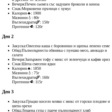
Вечеря:
Печен сьомга със задушен броколи и киноа
Снак:
Морковени пръчици с хумус
Калории
🔥:
1900
Мазнини
💧:
80г
Въглехидрати
🌾:
150г
Протеини
🥩:
120г
Ден 2
Закуска:
Овесена каша с боровинки и щипка ленено семе
Обяд:
Пълнозърнеста обвивка с пуешко месо, авокадо и
салата
Вечеря:
Запържен тофу с микс от зеленчуци и кафяв ориз
Снак:
Шепа смесени ядки
Калории
🔥:
1850
Мазнини
💧:
75г
Въглехидрати
🌾:
160г
Протеини
🥩:
115г
Ден 3
Закуска:
Гръцко кисело мляко с микс от горски плодове и
шепа орехи
Обяд:
Лещена супа с парче пълнозърнест хляб