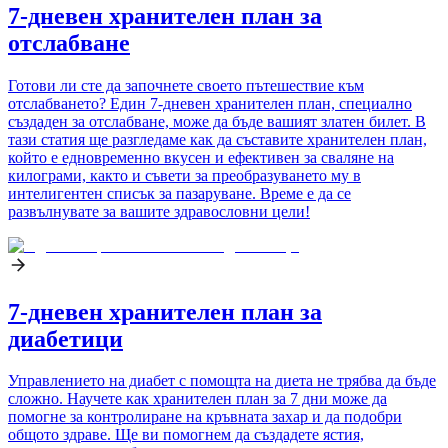
7-дневен хранителен план за
отслабване
Готови ли сте да започнете своето пътешествие към
отслабването? Един 7-дневен хранителен план, специално
създаден за отслабване, може да бъде вашият златен билет. В
тази статия ще разгледаме как да съставите хранителен план,
който е едновременно вкусен и ефективен за сваляне на
килограми, както и съвети за преобразуването му в
интелигентен списък за пазаруване. Време е да се
развълнувате за вашите здравословни цели!
7-дневен хранителен план за
диабетици
Управлението на диабет с помощта на диета не трябва да бъде
сложно. Научете как хранителен план за 7 дни може да
помогне за контролиране на кръвната захар и да подобри
общото здраве. Ще ви помогнем да създадете ястия,