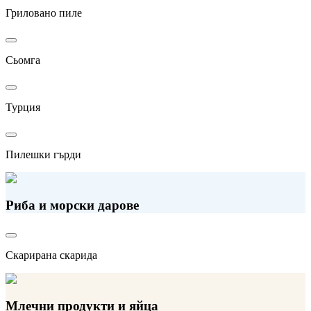
Гриловано пиле
Сьомга
Турция
Пилешки гърди
Риба и морски дарове
Скарирана скаридa
Млечни продукти и яйца