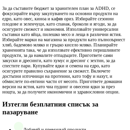
За да съставите бюджет за хранителен план за ADHD, се
фокусирайте върху закупуването на основни продукти на
едро, като овес, киноа и кафяв ориз. Избирайте сезонни
плодове и зеленчуци, като спанак, броколи и ягоди, за да
осигурите свежест и икономия. Използвайте универсални
съставки като яйца, пилешко месо и леща в различни ястия.
Избирайте марки на магазина за продукти като пълнозърнест
хляб, бадемово мляко и гръцко кисело мляко. Планирайте
храненията така, че да използвате ефективно перишливите
продукти, за да намалите отпадъците. Пригответе сами
закуски и дресинги, като хумус и дресинг с зехтин, за да
спестите пари. Купувайте ядки и семена на едро, като
осигурите правилно съхранение за свежест. Включете
достъпни източници на протеини, като тофу и нахут, и
обмислете по-евтини части от месото. Пригответе домашни
версии на ястия, като чиа пудинг и овесени ядки за през
нощта, за да получите икономични и здравословни опции.
Изтегли безплатния списък за
пазаруване
Добавяй и премахвай продукти