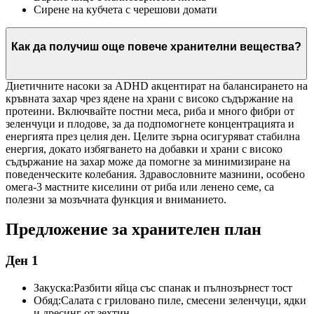
Сирене на кубчета с черешови домати
Как да получиш още повече хранителни вещества?
Диетичните насоки за ADHD акцентират на балансирането на
кръвната захар чрез ядене на храни с високо съдържание на
протеини. Включвайте постни меса, риба и много фибри от
зеленчуци и плодове, за да подпомогнете концентрацията и
енергията през целия ден. Целите зърна осигуряват стабилна
енергия, докато избягването на добавки и храни с високо
съдържание на захар може да помогне за минимизиране на
поведенческите колебания. Здравословните мазнини, особено
омега-3 мастните киселини от риба или ленено семе, са
полезни за мозъчната функция и вниманието.
Предложение за хранителен план
Ден 1
Закуска:
Разбити яйца със спанак и пълнозърнест тост
Обяд:
Салата с гриловано пиле, смесени зеленчуци, ядки
и дресинг от зехтин