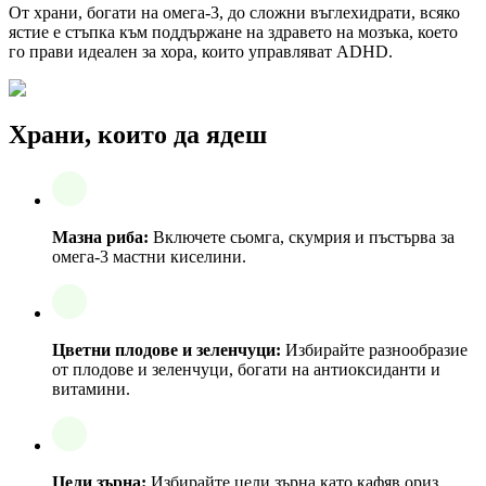
От храни, богати на омега-3, до сложни въглехидрати, всяко
ястие е стъпка към поддържане на здравето на мозъка, което
го прави идеален за хора, които управляват ADHD.
Храни, които да ядеш
Мазна риба:
Включете сьомга, скумрия и пъстърва за
омега-3 мастни киселини.
Цветни плодове и зеленчуци:
Избирайте разнообразие
от плодове и зеленчуци, богати на антиоксиданти и
витамини.
Цели зърна:
Избирайте цели зърна като кафяв ориз,