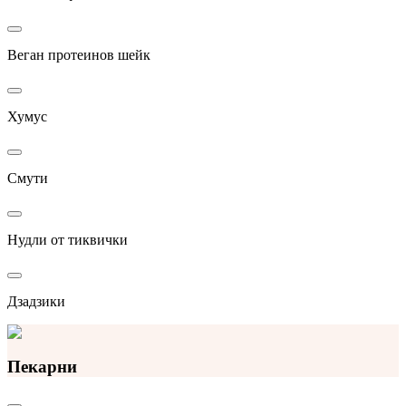
Веган протеинов шейк
Хумус
Смути
Нудли от тиквички
Дзадзики
Пекарни