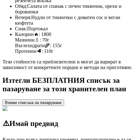
резенчета ябълка
Обяд:
Салата от спанак с печен тиквеник, орехи и
боровинки
Вечеря:
Нудли от тиквички с доматен сос и веган
кюфтета
Снак:
Портокал
Калории
🔥:
1800
Мазнини
💧:
70г
Въглехидрати
🌾:
155г
Протеини
🥩:
110г
Тези стойности са приблизителни и могат да варират в
зависимост от конкретните порции и методи на приготвяне.
Изтегли БЕЗПЛАТНИЯ списък за
пазаруване за този хранителен план
Вземи списъка за пазаруване
⚠️
Имай предвид
Както при всяка диетична промяна, препоръчително е да се