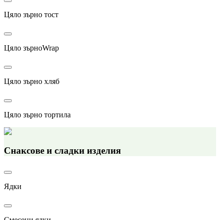
Цяло зърно тост
Цяло зърноWrap
Цяло зърно хляб
Цяло зърно тортила
Снаксове и сладки изделия
Ядки
Смесени ядки