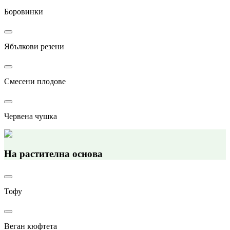
Боровинки
Ябълкови резени
Смесени плодове
Червена чушка
На растителна основа
Тофу
Веган кюфтета