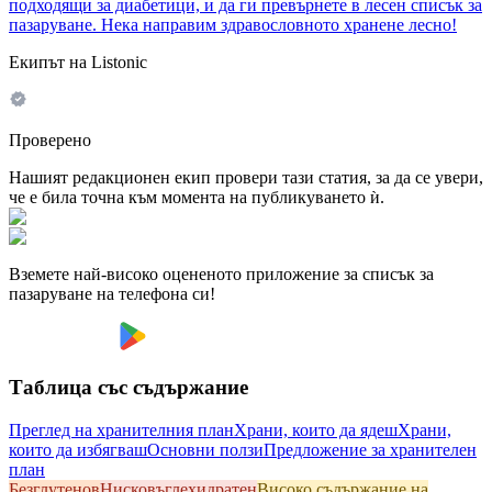
подходящи за диабетици, и да ги превърнете в лесен списък за
пазаруване. Нека направим здравословното хранене лесно!
Екипът на Listonic
Проверено
Нашият редакционен екип провери тази статия, за да се увери,
че е била точна към момента на публикуването ѝ.
Вземете най-високо оцененото приложение за списък за
пазаруване на телефона си!
Таблица със съдържание
Преглед на хранителния план
Храни, които да ядеш
Храни,
които да избягваш
Основни ползи
Предложение за хранителен
план
Безглутенов
Hисковъглехидратен
Високо съдържание на