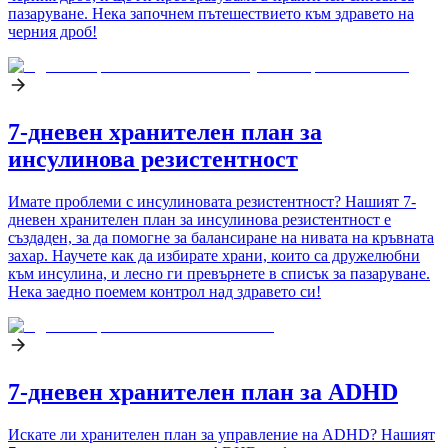
пазаруване. Нека започнем пътешествието към здравето на
черния дроб!
7-дневен хранителен план за
инсулинова резистентност
Имате проблеми с инсулиновата резистентност? Нашият 7-
дневен хранителен план за инсулинова резистентност е
създаден, за да помогне за балансиране на нивата на кръвната
захар. Научете как да избирате храни, които са дружелюбни
към инсулина, и лесно ги превърнете в списък за пазаруване.
Нека заедно поемем контрол над здравето си!
7-дневен хранителен план за ADHD
Искате ли хранителен план за управление на ADHD? Нашият