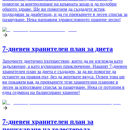
помогне за контролиране на кръвната захар и да подобри
общото здраве. Ще ви помогнем да създадете ястия,
подходящи за диабетици, и да ги превърнете в лесен списък за
пазаруване. Нека направим здравословното хранене лесно!
7-дневен хранителен план за диета
Започнете диетично пътешествие, което да не изглежда като
задължение, а като кулинарно приключение. Нашият 7-дневен
хранителен план за диета е създаден, за да ви помогне да
останете на правия път, без да жертвате вкуса. Освен това ще
ви покажем как да превърнете тези хранителни планове в
лесен за използване списък за пазаруване. Нека се потопим в
една седмица на балансирано хранене!
7-дневен хранителен план за
понижаване на холестерола