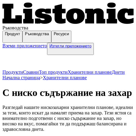
Ръководства
Продукт
Ръководства
Ресурси
Вземи приложението
Изтегли приложението
Продукти
Сравни
Топ продукти
Хранителни планове
Диети
Начална страница
>
Хранителни планове
С ниско съдържание на захар
Разгледай нашите нискозахарни хранителни планове, идеални
за тези, които искат да намалят приема на захар. Тези ястия са
внимателно подготвени с ниско съдържание на захар, но
високо на вкус, помагайки ти да поддържаш балансирана и
здравословна диета.