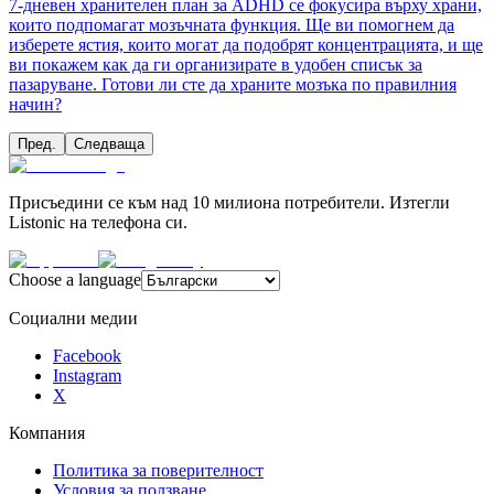
7-дневен хранителен план за ADHD се фокусира върху храни,
които подпомагат мозъчната функция. Ще ви помогнем да
изберете ястия, които могат да подобрят концентрацията, и ще
ви покажем как да ги организирате в удобен списък за
пазаруване. Готови ли сте да храните мозъка по правилния
начин?
Пред.
Следваща
Присъедини се към над 10 милиона потребители. Изтегли
Listonic на телефона си.
Choose a language
Социални медии
Facebook
Instagram
X
Компания
Политика за поверителност
Условия за ползване