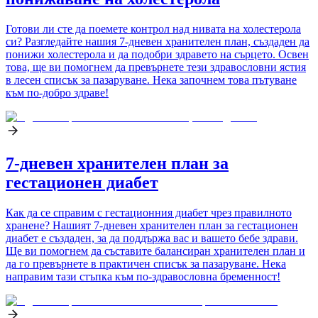
Готови ли сте да поемете контрол над нивата на холестерола
си? Разгледайте нашия 7-дневен хранителен план, създаден да
понижи холестерола и да подобри здравето на сърцето. Освен
това, ще ви помогнем да превърнете тези здравословни ястия
в лесен списък за пазаруване. Нека започнем това пътуване
към по-добро здраве!
7-дневен хранителен план за
гестационен диабет
Как да се справим с гестационния диабет чрез правилното
хранене? Нашият 7-дневен хранителен план за гестационен
диабет е създаден, за да поддържа вас и вашето бебе здрави.
Ще ви помогнем да съставите балансиран хранителен план и
да го превърнете в практичен списък за пазаруване. Нека
направим тази стъпка към по-здравословна бременност!