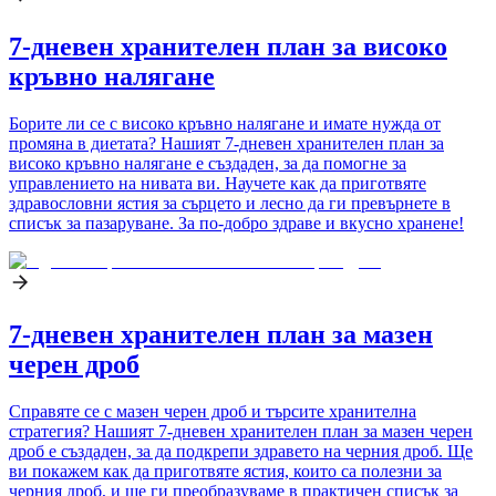
7-дневен хранителен план за високо
кръвно налягане
Борите ли се с високо кръвно налягане и имате нужда от
промяна в диетата? Нашият 7-дневен хранителен план за
високо кръвно налягане е създаден, за да помогне за
управлението на нивата ви. Научете как да приготвяте
здравословни ястия за сърцето и лесно да ги превърнете в
списък за пазаруване. За по-добро здраве и вкусно хранене!
7-дневен хранителен план за мазен
черен дроб
Справяте се с мазен черен дроб и търсите хранителна
стратегия? Нашият 7-дневен хранителен план за мазен черен
дроб е създаден, за да подкрепи здравето на черния дроб. Ще
ви покажем как да приготвяте ястия, които са полезни за
черния дроб, и ще ги преобразуваме в практичен списък за