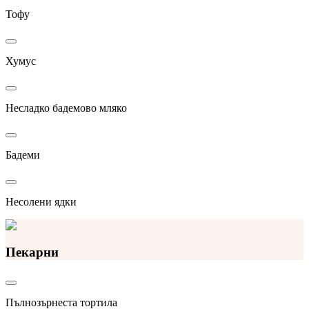
Тофу
Хумус
Несладко бадемово мляко
Бадеми
Несолени ядки
Пекарни
Пълнозърнеста тортила