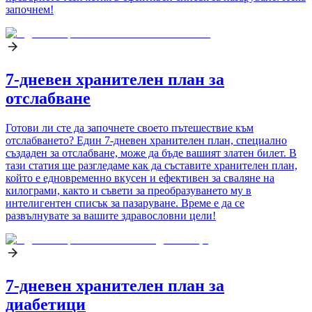
започнем!
7-дневен хранителен план за
отслабване
Готови ли сте да започнете своето пътешествие към
отслабването? Един 7-дневен хранителен план, специално
създаден за отслабване, може да бъде вашият златен билет. В
тази статия ще разгледаме как да съставите хранителен план,
който е едновременно вкусен и ефективен за сваляне на
килограми, както и съвети за преобразуването му в
интелигентен списък за пазаруване. Време е да се
развълнувате за вашите здравословни цели!
7-дневен хранителен план за
диабетици