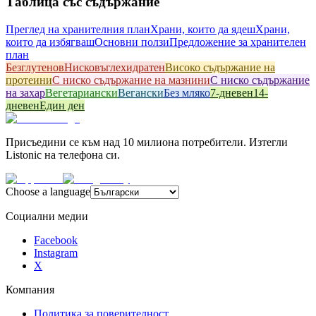
Таблица със съдържание
Преглед на хранителния план
Храни, които да ядеш
Храни,
които да избягваш
Основни ползи
Предложение за хранителен
план
Безглутенов
Hисковъглехидратен
Високо съдържание на
протеини
С ниско съдържание на мазнини
С ниско съдържание
на захар
Вегетариански
Вегански
Без мляко
7-дневен
14-
дневен
Един ден
Присъедини се към над 10 милиона потребители. Изтегли
Listonic на телефона си.
Choose a language
Социални медии
Facebook
Instagram
X
Компания
Политика за поверителност