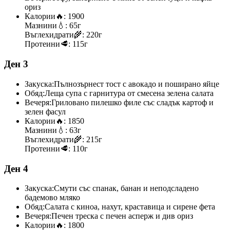
ориз
Калории
🔥:
1900
Мазнини
💧:
65г
Въглехидрати
🌾:
220г
Протеини
🥩:
115г
Ден 3
Закуска:
Пълнозърнест тост с авокадо и поширано яйце
Обяд:
Леща супа с гарнитура от смесена зелена салата
Вечеря:
Гриловано пилешко филе със сладък картоф и
зелен фасул
Калории
🔥:
1850
Мазнини
💧:
63г
Въглехидрати
🌾:
215г
Протеини
🥩:
110г
Ден 4
Закуска:
Смути със спанак, банан и неподсладено
бадемово мляко
Обяд:
Салата с киноа, нахут, краставица и сирене фета
Вечеря:
Печен треска с печен асперж и див ориз
Калории
🔥:
1800