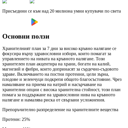
Присъедини се към над 20 милиона умни купувачи по света
Основни ползи
Хранителният план за 7 дни за високо кръвно налягане се
фокусира върху здравословни избори, които помагат за
управлението на нивата на кръвното налягане. Този
хранителен план акцентира на храни, богати на калий,
магнезий и фибри, които допринасят за сърдечно-съдовото
здраве. Включването на постни протеини, цели зърна,
плодове и зеленчуци подкрепя общото благосъстояние. Чрез
намаляване на приема на натрий и насърчаване на
хранителни опции с висока хранителна стойност, този план
помага за поддържане на здравословни нива на кръвното
налягане и намалява риска от свързани усложнения.
Препоръчително разпределение на хранителните вещества
Протеин
:
25
%