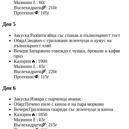
Мазнини
💧:
60г
Въглехидрати
🌾:
210г
Протеини
🥩:
105г
Ден 5
Закуска:
Разбити яйца със спанак и пълнозърнест тост
Обяд:
Сандвич с гриловани зеленчуци и хумус на
пълнозърнест хляб
Вечеря:
Запържено говеждо с чушки, броколи и кафяв
ориз
Калории
🔥:
1900
Мазнини
💧:
65г
Въглехидрати
🌾:
220г
Протеини
🥩:
115г
Ден 6
Закуска:
Извара с парченца ананас
Обяд:
Печено пиле с киноа и на пара моркови
Вечеря:
Гриловани скариди със зеленчуци и киноа
Калории
🔥:
1850
Мазнини
💧:
63г
Въглехидрати
🌾:
215г