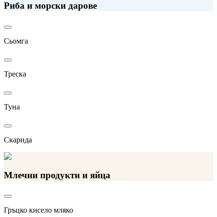
Риба и морски дарове
Сьомга
Треска
Туна
Скарида
Млечни продукти и яйца
Гръцко кисело мляко