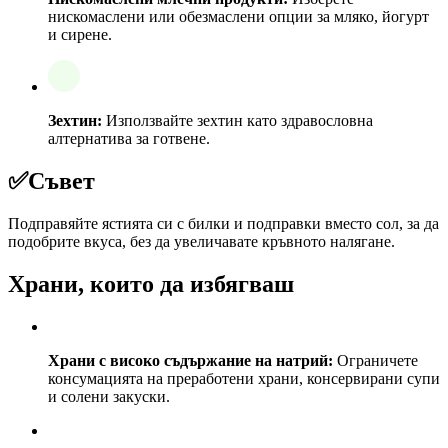
нискомаслени или обезмаслени опции за мляко, йогурт
и сирене.
Зехтин:
Използвайте зехтин като здравословна
алтернатива за готвене.
✅
Съвет
Подправяйте ястията си с билки и подправки вместо сол, за да
подобрите вкуса, без да увеличавате кръвното налягане.
Храни, които да избягваш
Храни с високо съдържание на натрий:
Ограничете
консумацията на преработени храни, консервирани супи
и солени закуски.