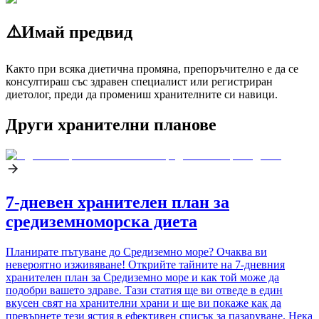
⚠️
Имай предвид
Както при всяка диетична промяна, препоръчително е да се
консултираш със здравен специалист или регистриран
диетолог, преди да промениш хранителните си навици.
Други хранителни планове
7-дневен хранителен план за
средиземноморска диета
Планирате пътуване до Средиземно море? Очаква ви
невероятно изживяване! Открийте тайните на 7-дневния
хранителен план за Средиземно море и как той може да
подобри вашето здраве. Тази статия ще ви отведе в един
вкусен свят на хранителни храни и ще ви покаже как да
превърнете тези ястия в ефективен списък за пазаруване. Нека