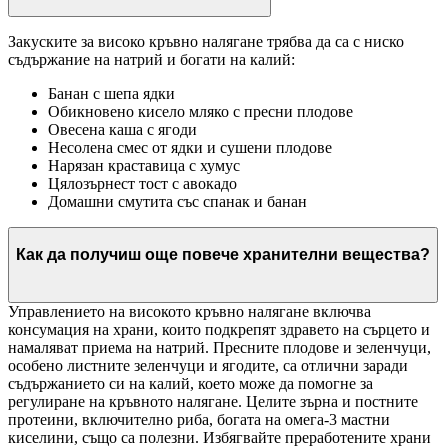
Закуските за високо кръвно налягане трябва да са с ниско
съдържание на натрий и богати на калий:
Банан с шепа ядки
Обикновено кисело мляко с пресни плодове
Овесена каша с ягоди
Несолена смес от ядки и сушени плодове
Нарязан краставица с хумус
Цялозърнест тост с авокадо
Домашни смутита със спанак и банан
Как да получиш още повече хранителни вещества?
Управлението на високото кръвно налягане включва
консумация на храни, които подкрепят здравето на сърцето и
намаляват приема на натрий. Пресните плодове и зеленчуци,
особено листните зеленчуци и ягодите, са отлични заради
съдържанието си на калий, което може да помогне за
регулиране на кръвното налягане. Целите зърна и постните
протеини, включително риба, богата на омега-3 мастни
киселини, също са полезни. Избягвайте преработените храни