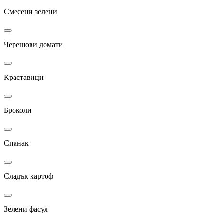
Смесени зелени
Черешови домати
Краставици
Броколи
Спанак
Сладък картоф
Зелени фасул