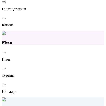
Винен дресинг
Канела
Месо
Пиле
Турция
Говеждо