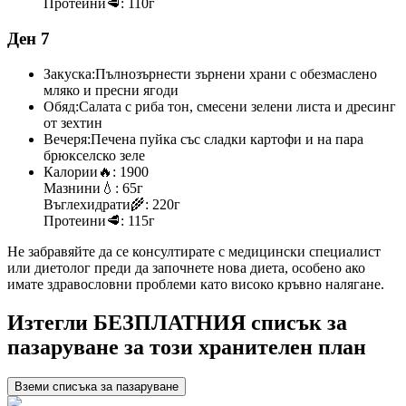
Протеини
🥩:
110г
Ден 7
Закуска:
Пълнозърнести зърнени храни с обезмаслено
мляко и пресни ягоди
Обяд:
Салата с риба тон, смесени зелени листа и дресинг
от зехтин
Вечеря:
Печена пуйка със сладки картофи и на пара
брюкселско зеле
Калории
🔥:
1900
Мазнини
💧:
65г
Въглехидрати
🌾:
220г
Протеини
🥩:
115г
Не забравяйте да се консултирате с медицински специалист
или диетолог преди да започнете нова диета, особено ако
имате здравословни проблеми като високо кръвно налягане.
Изтегли БЕЗПЛАТНИЯ списък за
пазаруване за този хранителен план
Вземи списъка за пазаруване