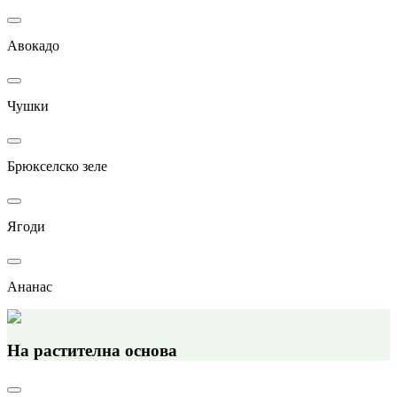
Авокадо
Чушки
Брюкселско зеле
Ягоди
Ананас
На растителна основа