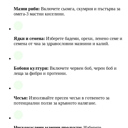
Мазни риби:
Включете сьомга, скумрия и пъстърва за
омега-3 мастни киселини.
Ядки и семена:
Изберете бадеми, орехи, ленено семе и
семена от чиа за здравословни мазнини и калий.
Бобови култури:
Включете червен боб, черен боб и
леща за фибри и протеини.
Чесън:
Използвайте пресен чесън в готвенето за
потенциални ползи за кръвното налягане.
Нискомаслени млечни продукти:
Изберете