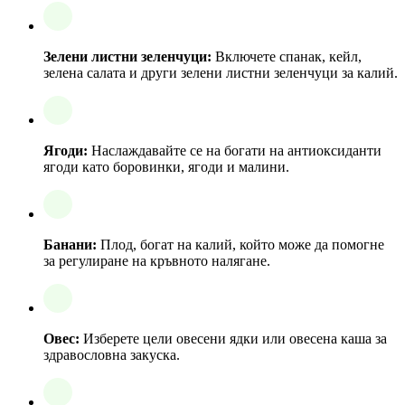
Зелени листни зеленчуци:
Включете спанак, кейл,
зелена салата и други зелени листни зеленчуци за калий.
Ягоди:
Наслаждавайте се на богати на антиоксиданти
ягоди като боровинки, ягоди и малини.
Банани:
Плод, богат на калий, който може да помогне
за регулиране на кръвното налягане.
Овес:
Изберете цели овесени ядки или овесена каша за
здравословна закуска.