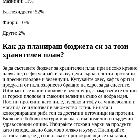
Мазнини
:
11
%
Въглехидрати
:
52
%
Фибри
:
10
%
Други
:
2
%
Как да планираш бюджета си за този
хранителен план?
За да съставите бюджет за хранителен план при високо кръвно
налягане, се фокусирайте върху цели зърна, постни протеини
и пресни плодове и зеленчуци. Купувайте овес, кафяв ориз и
продукти от пълнозърнесто брашно на едро, за да спестите.
Избирайте сезонни плодове и зеленчуци, а замразените опции
за горски плодове и смесени зеленина също са добра идея.
Постни протеини като пиле, пуешко и тофу са универсални и
могат да се използват в множество ястия. Яйцата и
консервираната риба тон са достъпни източници на протеин.
Включете бобови култури и леща за икономични и сърдечно
здравословни опции. Избирайте стокови марки за продукти
като неподсладено бадемово мляко и хумус. Планирайте
ястията така, че да използвате припокриващи се съставки,