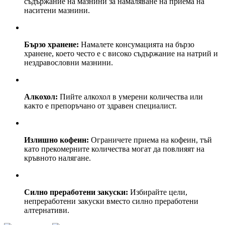
съдържание на мазнини за намаляване на приема на
наситени мазнини.
Бързо хранене:
Намалете консумацията на бързо
хранене, което често е с високо съдържание на натрий и
нездравословни мазнини.
Алкохол:
Пийте алкохол в умерени количества или
както е препоръчано от здравен специалист.
Излишно кофеин:
Ограничете приема на кофеин, тъй
като прекомерните количества могат да повлияят на
кръвното налягане.
Силно преработени закуски:
Избирайте цели,
непреработени закуски вместо силно преработени
алтернативи.