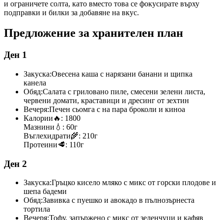
и ограничете солта, като вместо това се фокусирате върху
подправки и билки за добавяне на вкус.
Предложение за хранителен план
Ден 1
Закуска:
Овесена каша с нарязани банани и щипка
канела
Обяд:
Салата с гриловано пиле, смесени зелени листа,
червени домати, краставици и дресинг от зехтин
Вечеря:
Печен сьомга с на пара броколи и киноа
Калории
🔥:
1800
Мазнини
💧:
60г
Въглехидрати
🌾:
210г
Протеини
🥩:
110г
Ден 2
Закуска:
Гръцко кисело мляко с микс от горски плодове и
шепа бадеми
Обяд:
Завивка с пуешко и авокадо в пълнозърнеста
тортила
Вечеря:
Тофу, запържено с микс от зеленчуци и кафяв