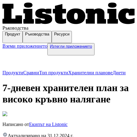
Ръководства
Продукт
Ръководства
Ресурси
Вземи приложението
Изтегли приложението
Продукти
Сравни
Топ продукти
Хранителни планове
Диети
7-дневен хранителен план за
високо кръвно налягане
Написано от
Екипът на Listonic
Актуализирано на
31.12.2024 г.