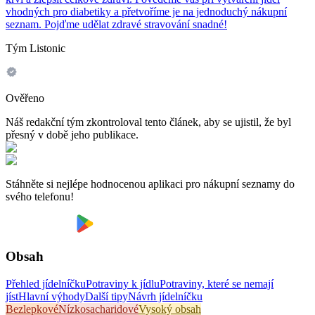
vhodných pro diabetiky a přetvoříme je na jednoduchý nákupní
seznam. Pojďme udělat zdravé stravování snadné!
Tým Listonic
Ověřeno
Náš redakční tým zkontroloval tento článek, aby se ujistil, že byl
přesný v době jeho publikace.
Stáhněte si nejlépe hodnocenou aplikaci pro nákupní seznamy do
svého telefonu!
Obsah
Přehled jídelníčku
Potraviny k jídlu
Potraviny, které se nemají
jíst
Hlavní výhody
Další tipy
Návrh jídelníčku
Bezlepkové
Nízkosacharidové
Vysoký obsah