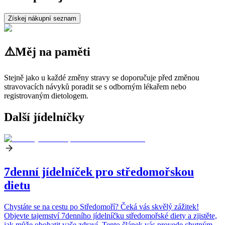
Získej nákupní seznam
⚠️
Měj na paměti
Stejně jako u každé změny stravy se doporučuje před změnou
stravovacích návyků poradit se s odborným lékařem nebo
registrovaným dietologem.
Další jídelníčky
7denní jídelníček pro středomořskou
dietu
Chystáte se na cestu po Středomoří? Čeká vás skvělý zážitek!
Objevte tajemství 7denního jídelníčku středomořské diety a zjistěte,
jak může obohatit vaše zdraví. Tento článek vás provede chutným