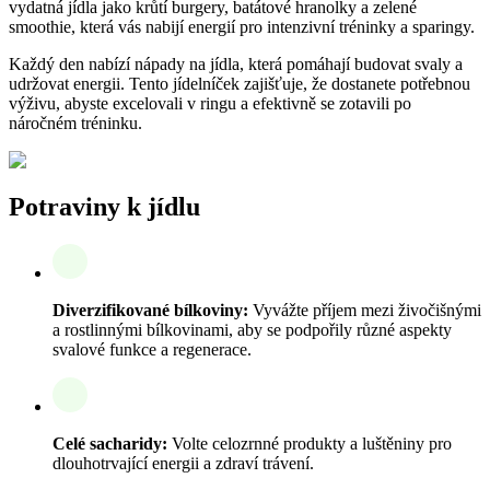
vydatná jídla jako krůtí burgery, batátové hranolky a zelené
smoothie, která vás nabijí energií pro intenzivní tréninky a sparingy.
Každý den nabízí nápady na jídla, která pomáhají budovat svaly a
udržovat energii. Tento jídelníček zajišťuje, že dostanete potřebnou
výživu, abyste excelovali v ringu a efektivně se zotavili po
náročném tréninku.
Potraviny k jídlu
Diverzifikované bílkoviny:
Vyvážte příjem mezi živočišnými
a rostlinnými bílkovinami, aby se podpořily různé aspekty
svalové funkce a regenerace.
Celé sacharidy:
Volte celozrnné produkty a luštěniny pro
dlouhotrvající energii a zdraví trávení.