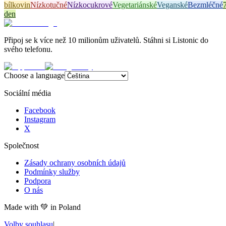
bílkovin
Nízkotučné
Nízkocukrové
Vegetariánské
Veganské
Bezmléčné
den
Připoj se k více než 10 milionům uživatelů. Stáhni si Listonic do
svého telefonu.
Choose a language
Sociální média
Facebook
Instagram
X
Společnost
Zásady ochrany osobních údajů
Podmínky služby
Podpora
O nás
Made with
💚
in Poland
Volby souhlasu
|