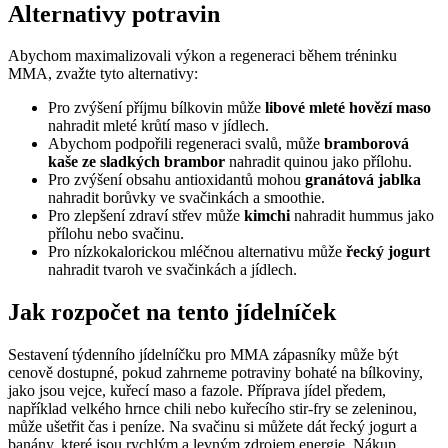
Alternativy potravin
Abychom maximalizovali výkon a regeneraci během tréninku
MMA, zvažte tyto alternativy:
Pro zvýšení příjmu bílkovin může
libové mleté hovězí maso
nahradit mleté krůtí maso v jídlech.
Abychom podpořili regeneraci svalů, může
bramborová
kaše ze sladkých brambor
nahradit quinou jako přílohu.
Pro zvýšení obsahu antioxidantů mohou
granátová jablka
nahradit borůvky ve svačinkách a smoothie.
Pro zlepšení zdraví střev může
kimchi
nahradit hummus jako
přílohu nebo svačinu.
Pro nízkokalorickou mléčnou alternativu může
řecký jogurt
nahradit tvaroh ve svačinkách a jídlech.
Jak rozpočet na tento jídelníček
Sestavení týdenního jídelníčku pro MMA zápasníky může být
cenově dostupné, pokud zahrneme potraviny bohaté na bílkoviny,
jako jsou vejce, kuřecí maso a fazole. Příprava jídel předem,
například velkého hrnce chili nebo kuřecího stir-fry se zeleninou,
může ušetřit čas i peníze. Na svačinu si můžete dát řecký jogurt a
banány, které jsou rychlým a levným zdrojem energie. Nákup