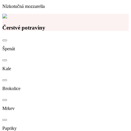
Nízkotučná mozzarella
Čerstvé potraviny
Špenát
Kale
Brokolice
Mrkev
Papriky