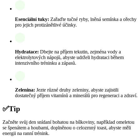
Esenciální tuky:
Zařaďte tučné ryby, lněná semínka a ořechy
pro jejich protizánětlivé účinky.
Hydratace:
Dbejte na příjem tekutin, zejména vody a
elektrolytových nápojů, abyste udrželi hydrataci během
intenzivního tréninku a zápasů.
Zelenina:
Jezte různé druhy zeleniny, abyste zajistili
dostatečný příjem vitamínů a minerálů pro regeneraci a zdraví.
✅
Tip
Začněte svůj den snídaní bohatou na bílkoviny, například omeletou
se špenátem a houbami, doplněnou o celozrnný toast, abyste měli
energii na ranní trénink.