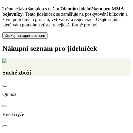
Trénujte jako šampion s naším
7denním jídelníčkem pro MMA
bojovníky
. Tento jídelníček se zaměřuje na poskytování bílkovin a
živin potřebných pro sílu, vytrvalost a regeneraci. Užijte si jídla,
která vám pomohou zůstat v nejlepší formě pro boj.
Získej nákupní seznam
Nákupní seznam pro jídelníček
Suché zboží
Quinoa
Hnědá rýže