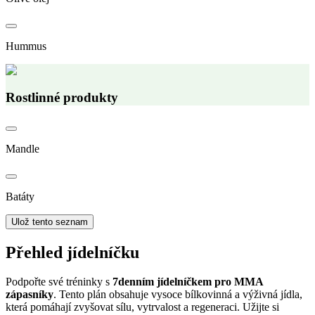
Hummus
Rostlinné produkty
Mandle
Batáty
Ulož tento seznam
Přehled jídelníčku
Podpořte své tréninky s
7denním jídelníčkem pro MMA
zápasníky
. Tento plán obsahuje vysoce bílkovinná a výživná jídla,
která pomáhají zvyšovat sílu, vytrvalost a regeneraci. Užijte si