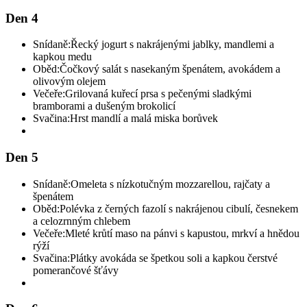
Den 4
Snídaně:
Řecký jogurt s nakrájenými jablky, mandlemi a
kapkou medu
Oběd:
Čočkový salát s nasekaným špenátem, avokádem a
olivovým olejem
Večeře:
Grilovaná kuřecí prsa s pečenými sladkými
bramborami a dušeným brokolicí
Svačina:
Hrst mandlí a malá miska borůvek
Den 5
Snídaně:
Omeleta s nízkotučným mozzarellou, rajčaty a
špenátem
Oběd:
Polévka z černých fazolí s nakrájenou cibulí, česnekem
a celozrnným chlebem
Večeře:
Mleté krůtí maso na pánvi s kapustou, mrkví a hnědou
rýží
Svačina:
Plátky avokáda se špetkou soli a kapkou čerstvé
pomerančové šťávy