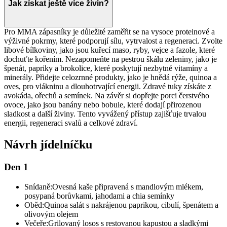
Jak získat ještě více živin?
Pro MMA zápasníky je důležité zaměřit se na vysoce proteinové a
výživné pokrmy, které podporují sílu, vytrvalost a regeneraci. Zvolte
libové bílkoviny, jako jsou kuřecí maso, ryby, vejce a fazole, které
dochuťte kořením. Nezapomeňte na pestrou škálu zeleniny, jako je
špenát, papriky a brokolice, které poskytují nezbytné vitamíny a
minerály. Přidejte celozrnné produkty, jako je hnědá rýže, quinoa a
oves, pro vlákninu a dlouhotrvající energii. Zdravé tuky získáte z
avokáda, ořechů a semínek. Na závěr si dopřejte porci čerstvého
ovoce, jako jsou banány nebo bobule, které dodají přirozenou
sladkost a další živiny. Tento vyvážený přístup zajišťuje trvalou
energii, regeneraci svalů a celkové zdraví.
Návrh jídelníčku
Den 1
Snídaně:
Ovesná kaše připravená s mandlovým mlékem,
posypaná borůvkami, jahodami a chia semínky
Oběd:
Quinoa salát s nakrájenou paprikou, cibulí, špenátem a
olivovým olejem
Večeře:
Grilovaný losos s restovanou kapustou a sladkými