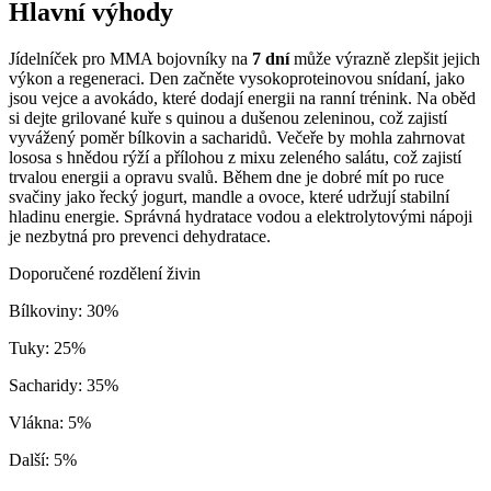
Hlavní výhody
Jídelníček pro MMA bojovníky na
7 dní
může výrazně zlepšit jejich
výkon a regeneraci. Den začněte vysokoproteinovou snídaní, jako
jsou vejce a avokádo, které dodají energii na ranní trénink. Na oběd
si dejte grilované kuře s quinou a dušenou zeleninou, což zajistí
vyvážený poměr bílkovin a sacharidů. Večeře by mohla zahrnovat
lososa s hnědou rýží a přílohou z mixu zeleného salátu, což zajistí
trvalou energii a opravu svalů. Během dne je dobré mít po ruce
svačiny jako řecký jogurt, mandle a ovoce, které udržují stabilní
hladinu energie. Správná hydratace vodou a elektrolytovými nápoji
je nezbytná pro prevenci dehydratace.
Doporučené rozdělení živin
Bílkoviny
:
30
%
Tuky
:
25
%
Sacharidy
:
35
%
Vlákna
:
5
%
Další
:
5
%