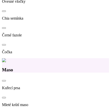
Ovesné vločky
Chia semínka
Černé fazole
Čočka
Maso
Kuřecí prsa
Mleté krůtí maso