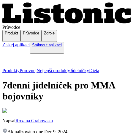
Průvodce
Produkt
Průvodce
Zdroje
Získej aplikaci
Stáhnout aplikaci
Produkty
Porovnej
Nejlepší produkty
Jídelníčky
Dieta
7denní jídelníček pro MMA
bojovníky
Napsal
Roxana Grabowska
Aktualizováno dne
Dec 9, 2024