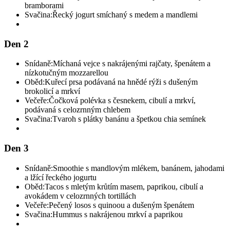
bramborami
Svačina:
Řecký jogurt smíchaný s medem a mandlemi
Den 2
Snídaně:
Míchaná vejce s nakrájenými rajčaty, špenátem a
nízkotučným mozzarellou
Oběd:
Kuřecí prsa podávaná na hnědé rýži s dušeným
brokolicí a mrkví
Večeře:
Čočková polévka s česnekem, cibulí a mrkví,
podávaná s celozrnným chlebem
Svačina:
Tvaroh s plátky banánu a špetkou chia semínek
Den 3
Snídaně:
Smoothie s mandlovým mlékem, banánem, jahodami
a lžící řeckého jogurtu
Oběd:
Tacos s mletým krůtím masem, paprikou, cibulí a
avokádem v celozrnných tortillách
Večeře:
Pečený losos s quinoou a dušeným špenátem
Svačina:
Hummus s nakrájenou mrkví a paprikou