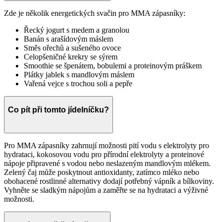
Zde je několik energetických svačin pro MMA zápasníky:
Řecký jogurt s medem a granolou
Banán s arašídovým máslem
Směs ořechů a sušeného ovoce
Celopšeničné krekry se sýrem
Smoothie se špenátem, bobulemi a proteinovým práškem
Plátky jablek s mandlovým máslem
Vařená vejce s trochou soli a pepře
Co pít při tomto jídelníčku?
Pro MMA zápasníky zahrnují možnosti pití vodu s elektrolyty pro
hydrataci, kokosovou vodu pro přírodní elektrolyty a proteinové
nápoje připravené s vodou nebo neslazeným mandlovým mlékem.
Zelený čaj může poskytnout antioxidanty, zatímco mléko nebo
obohacené rostlinné alternativy dodají potřebný vápník a bílkoviny.
Vyhněte se sladkým nápojům a zaměřte se na hydrataci a výživné
možnosti.