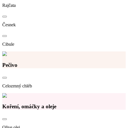
Rajčata
Česnek
Cibule
Pečivo
Celozrnný chléb
Koření, omáčky a oleje
Olive olej