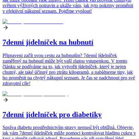
světem výživných potravin a ukáže vám, jak tyto pokrmy proměnit
v efektivní nákupní seznam. Pojďme vyplout!
7denní jídelníček na hubnutí
Připraveni začít svou cestu za hubnutím? 7denní jídelníček
zaměřený na hubnutí může být vaší zlatou vstupenkou. V tomto
článku se podíváme na to, jak vytvořit jídelníček, který je nejen
chutný, ale také účinný pro ztrátu kilogramů, a nabídneme tipy, jak
ho proměnit na chytrý nákupní seznam. Je čas se nadchnout pro své
zdravotní cíle!
7denní jídelníček pro diabetiky
Správa diabetu prostřednictvím stravy nemusí být obtížná. Objevte,
jak vám 7denní jídelníček může pomoci kontrolovat hladinu cukru v
krvi a zlepšit celkové zdraví. Povedeme vás při vytváření jídel