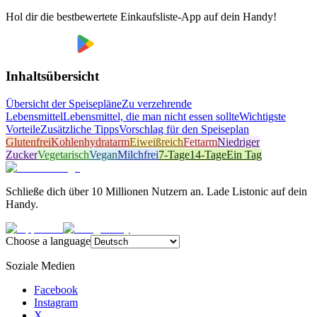
Hol dir die bestbewertete Einkaufsliste-App auf dein Handy!
Inhaltsübersicht
Übersicht der Speisepläne
Zu verzehrende
Lebensmittel
Lebensmittel, die man nicht essen sollte
Wichtigste
Vorteile
Zusätzliche Tipps
Vorschlag für den Speiseplan
Glutenfrei
Kohlenhydratarm
Eiweißreich
Fettarm
Niedriger
Zucker
Vegetarisch
Vegan
Milchfrei
7-Tage
14-Tage
Ein Tag
Schließe dich über 10 Millionen Nutzern an. Lade Listonic auf dein
Handy.
Choose a language
Soziale Medien
Facebook
Instagram
X