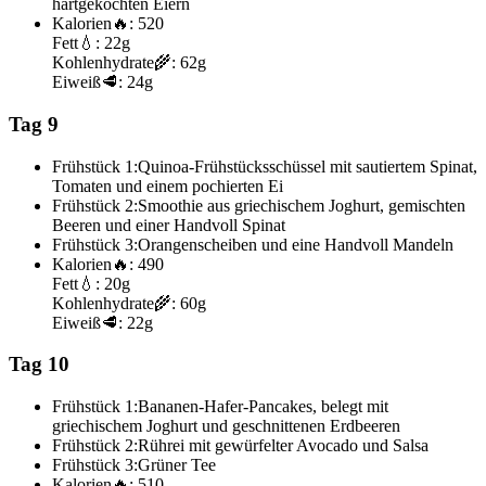
hartgekochten Eiern
Kalorien
🔥:
520
Fett
💧:
22g
Kohlenhydrate
🌾:
62g
Eiweiß
🥩:
24g
Tag 9
Frühstück 1:
Quinoa-Frühstücksschüssel mit sautiertem Spinat,
Tomaten und einem pochierten Ei
Frühstück 2:
Smoothie aus griechischem Joghurt, gemischten
Beeren und einer Handvoll Spinat
Frühstück 3:
Orangenscheiben und eine Handvoll Mandeln
Kalorien
🔥:
490
Fett
💧:
20g
Kohlenhydrate
🌾:
60g
Eiweiß
🥩:
22g
Tag 10
Frühstück 1:
Bananen-Hafer-Pancakes, belegt mit
griechischem Joghurt und geschnittenen Erdbeeren
Frühstück 2:
Rührei mit gewürfelter Avocado und Salsa
Frühstück 3:
Grüner Tee
Kalorien
🔥:
510