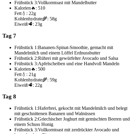
Frühstück 3:
Vollkorntoast mit Mandelbutter
Kalorien
🔥:
510
Fett
💧:
22g
Kohlenhydrate
🌾:
58g
Eiweiß
🥩:
23g
Tag 7
Frühstück 1:
Bananen-Spinat-Smoothie, gemacht mit
Mandelmilch und einem Löffel Erdnussbutter
Frühstück 2:
Rührei mit gewürfelter Avocado und Salsa
Frühstück 3:
Apfelscheiben und eine Handvoll Mandeln
Kalorien
🔥:
500
Fett
💧:
21g
Kohlenhydrate
🌾:
59g
Eiweiß
🥩:
22g
Tag 8
Frühstück 1:
Haferbrei, gekocht mit Mandelmilch und belegt
mit geschnittenen Bananen und Walnüssen
Frühstück 2:
Griechischer Joghurt mit gemischten Beeren und
einem Schuss Honig
Frühstück 3:
Vollkorntoast mit zerdrückter Avocado und