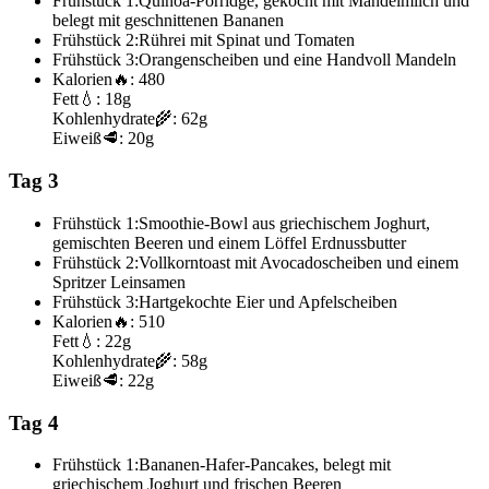
Frühstück 1:
Quinoa-Porridge, gekocht mit Mandelmilch und
belegt mit geschnittenen Bananen
Frühstück 2:
Rührei mit Spinat und Tomaten
Frühstück 3:
Orangenscheiben und eine Handvoll Mandeln
Kalorien
🔥:
480
Fett
💧:
18g
Kohlenhydrate
🌾:
62g
Eiweiß
🥩:
20g
Tag 3
Frühstück 1:
Smoothie-Bowl aus griechischem Joghurt,
gemischten Beeren und einem Löffel Erdnussbutter
Frühstück 2:
Vollkorntoast mit Avocadoscheiben und einem
Spritzer Leinsamen
Frühstück 3:
Hartgekochte Eier und Apfelscheiben
Kalorien
🔥:
510
Fett
💧:
22g
Kohlenhydrate
🌾:
58g
Eiweiß
🥩:
22g
Tag 4
Frühstück 1:
Bananen-Hafer-Pancakes, belegt mit
griechischem Joghurt und frischen Beeren