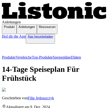
Anleitungen
Produkt
Anleitungen
Ressourcen
Hol dir die App
App herunterladen
Produkte
Vergleiche
Top-Produkte
Speisepläne
Diäten
14-Tage Speiseplan Für
Frühstück
Geschrieben von
Filip Jędraszczyk
Aktualisiert am
9. Dez. 2024