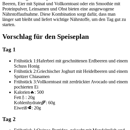
Beeren, Eier mit Spinat und Vollkorntoast oder ein Smoothie mit
Proteinpulver, Leinsamen und Obst bieten eine ausgewogene
Nährstoffaufnahme. Diese Kombination sorgt dafür, dass man
länger satt bleibt und liefert wichtige Nährstoffe, um den Tag gut zu
starten.
Vorschlag für den Speiseplan
Tag 1
Frühstück 1:
Haferbrei mit geschnittenen Erdbeeren und einem
Schuss Honig
Frühstück 2:
Griechischer Joghurt mit Heidelbeeren und einem
Spritzer Chiasamen
Frühstück 3:
Vollkorntoast mit zerdrückter Avocado und einem
pochierten Ei
Kalorien
🔥:
500
Fett
💧:
20g
Kohlenhydrate
🌾:
60g
Eiweiß
🥩:
20g
Tag 2