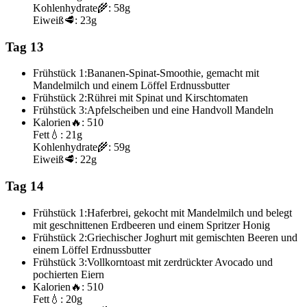
Kohlenhydrate
🌾:
58g
Eiweiß
🥩:
23g
Tag 13
Frühstück 1:
Bananen-Spinat-Smoothie, gemacht mit
Mandelmilch und einem Löffel Erdnussbutter
Frühstück 2:
Rührei mit Spinat und Kirschtomaten
Frühstück 3:
Apfelscheiben und eine Handvoll Mandeln
Kalorien
🔥:
510
Fett
💧:
21g
Kohlenhydrate
🌾:
59g
Eiweiß
🥩:
22g
Tag 14
Frühstück 1:
Haferbrei, gekocht mit Mandelmilch und belegt
mit geschnittenen Erdbeeren und einem Spritzer Honig
Frühstück 2:
Griechischer Joghurt mit gemischten Beeren und
einem Löffel Erdnussbutter
Frühstück 3:
Vollkorntoast mit zerdrückter Avocado und
pochierten Eiern
Kalorien
🔥:
510
Fett
💧:
20g