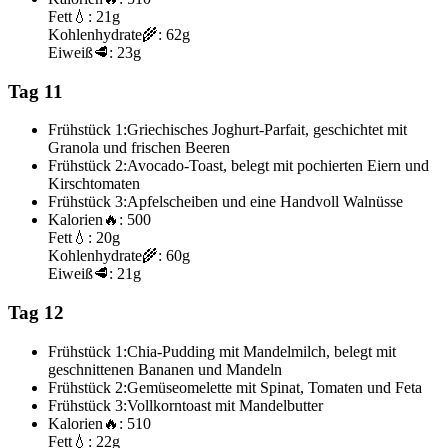
Fett
💧:
21g
Kohlenhydrate
🌾:
62g
Eiweiß
🥩:
23g
Tag 11
Frühstück 1:
Griechisches Joghurt-Parfait, geschichtet mit
Granola und frischen Beeren
Frühstück 2:
Avocado-Toast, belegt mit pochierten Eiern und
Kirschtomaten
Frühstück 3:
Apfelscheiben und eine Handvoll Walnüsse
Kalorien
🔥:
500
Fett
💧:
20g
Kohlenhydrate
🌾:
60g
Eiweiß
🥩:
21g
Tag 12
Frühstück 1:
Chia-Pudding mit Mandelmilch, belegt mit
geschnittenen Bananen und Mandeln
Frühstück 2:
Gemüseomelette mit Spinat, Tomaten und Feta
Frühstück 3:
Vollkorntoast mit Mandelbutter
Kalorien
🔥:
510
Fett
💧:
22g