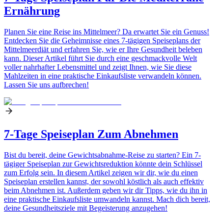
Ernährung
Planen Sie eine Reise ins Mittelmeer? Da erwartet Sie ein Genuss!
Entdecken Sie die Geheimnisse eines 7-tägigen Speiseplans der
Mittelmeerdiät und erfahren Sie, wie er Ihre Gesundheit beleben
kann. Dieser Artikel führt Sie durch eine geschmackvolle Welt
voller nahrhafter Lebensmittel und zeigt Ihnen, wie Sie diese
Mahlzeiten in eine praktische Einkaufsliste verwandeln können.
Lassen Sie uns aufbrechen!
7-Tage Speiseplan Zum Abnehmen
Bist du bereit, deine Gewichtsabnahme-Reise zu starten? Ein 7-
tägiger Speiseplan zur Gewichtsreduktion könnte dein Schlüssel
zum Erfolg sein. In diesem Artikel zeigen wir dir, wie du einen
Speiseplan erstellen kannst, der sowohl köstlich als auch effektiv
beim Abnehmen ist. Außerdem geben wir dir Tipps, wie du ihn in
eine praktische Einkaufsliste umwandeln kannst. Mach dich bereit,
deine Gesundheitsziele mit Begeisterung anzugehen!