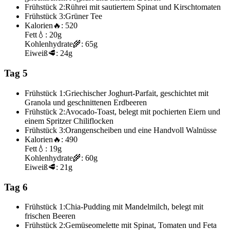
Frühstück 2:
Rührei mit sautiertem Spinat und Kirschtomaten
Frühstück 3:
Grüner Tee
Kalorien
🔥:
520
Fett
💧:
20g
Kohlenhydrate
🌾:
65g
Eiweiß
🥩:
24g
Tag 5
Frühstück 1:
Griechischer Joghurt-Parfait, geschichtet mit
Granola und geschnittenen Erdbeeren
Frühstück 2:
Avocado-Toast, belegt mit pochierten Eiern und
einem Spritzer Chiliflocken
Frühstück 3:
Orangenscheiben und eine Handvoll Walnüsse
Kalorien
🔥:
490
Fett
💧:
19g
Kohlenhydrate
🌾:
60g
Eiweiß
🥩:
21g
Tag 6
Frühstück 1:
Chia-Pudding mit Mandelmilch, belegt mit
frischen Beeren
Frühstück 2:
Gemüseomelette mit Spinat, Tomaten und Feta