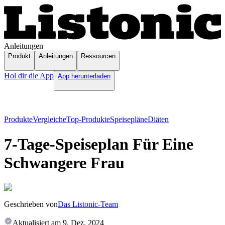
Anleitungen
Produkt
Anleitungen
Ressourcen
Hol dir die App
App herunterladen
Produkte
Vergleiche
Top-Produkte
Speisepläne
Diäten
7-Tage-Speiseplan Für Eine
Schwangere Frau
Geschrieben von
Das Listonic-Team
Aktualisiert am
9. Dez. 2024