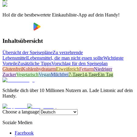
Hol dir die bestbewertete Einkaufsliste-App auf dein Handy!
Inhaltsübersicht
Übersicht der Speisepläne
Zu verzehrende
Lebensmittel
Lebensmittel, die man nicht essen sollte
Wichtigste
Vorteile
Zusätzliche Tipps
Vorschlag für den Speiseplan
Glutenfrei
Kohlenhydratarm
Eiweißreich
Fettarm
Niedriger
Zucker
Vegetarisch
Vegan
Milchfrei
7-Tage
14-Tage
Ein Tag
Schließe dich über 10 Millionen Nutzern an. Lade Listonic auf dein
Handy.
Choose a language
Soziale Medien
Facebook