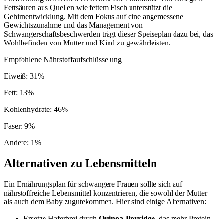
Fettsäuren aus Quellen wie fettem Fisch unterstützt die
Gehirnentwicklung. Mit dem Fokus auf eine angemessene
Gewichtszunahme und das Management von
Schwangerschaftsbeschwerden trägt dieser Speiseplan dazu bei, das
Wohlbefinden von Mutter und Kind zu gewährleisten.
Empfohlene Nährstoffaufschlüsselung
Eiweiß
:
31
%
Fett
:
13
%
Kohlenhydrate
:
46
%
Faser
:
9
%
Andere
:
1
%
Alternativen zu Lebensmitteln
Ein Ernährungsplan für schwangere Frauen sollte sich auf
nährstoffreiche Lebensmittel konzentrieren, die sowohl der Mutter
als auch dem Baby zugutekommen. Hier sind einige Alternativen:
Ersetze Haferbrei durch
Quinoa-Porridge
, das mehr Protein