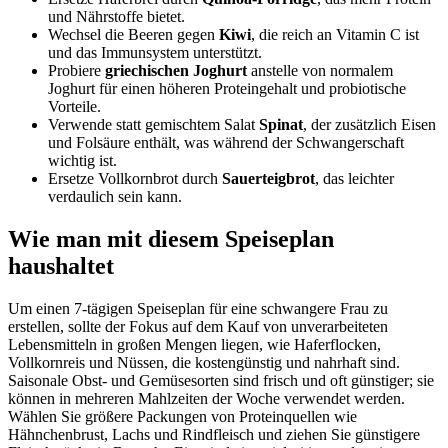
und Nährstoffe bietet.
Wechsel die Beeren gegen
Kiwi
, die reich an Vitamin C ist
und das Immunsystem unterstützt.
Probiere
griechischen Joghurt
anstelle von normalem
Joghurt für einen höheren Proteingehalt und probiotische
Vorteile.
Verwende statt gemischtem Salat
Spinat
, der zusätzlich Eisen
und Folsäure enthält, was während der Schwangerschaft
wichtig ist.
Ersetze Vollkornbrot durch
Sauerteigbrot
, das leichter
verdaulich sein kann.
Wie man mit diesem Speiseplan
haushaltet
Um einen 7-tägigen Speiseplan für eine schwangere Frau zu
erstellen, sollte der Fokus auf dem Kauf von unverarbeiteten
Lebensmitteln in großen Mengen liegen, wie Haferflocken,
Vollkornreis und Nüssen, die kostengünstig und nahrhaft sind.
Saisonale Obst- und Gemüsesorten sind frisch und oft günstiger; sie
können in mehreren Mahlzeiten der Woche verwendet werden.
Wählen Sie größere Packungen von Proteinquellen wie
Hähnchenbrust, Lachs und Rindfleisch und ziehen Sie günstigere