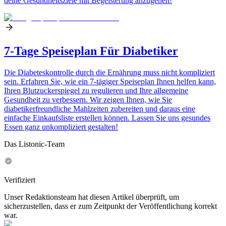
deine Gesundheitsziele mit Begeisterung anzugehen!
7-Tage Speiseplan Für Diabetiker
Die Diabeteskontrolle durch die Ernährung muss nicht kompliziert
sein. Erfahren Sie, wie ein 7-tägiger Speiseplan Ihnen helfen kann,
Ihren Blutzuckerspiegel zu regulieren und Ihre allgemeine
Gesundheit zu verbessern. Wir zeigen Ihnen, wie Sie
diabetikerfreundliche Mahlzeiten zubereiten und daraus eine
einfache Einkaufsliste erstellen können. Lassen Sie uns gesundes
Essen ganz unkompliziert gestalten!
Das Listonic-Team
Verifiziert
Unser Redaktionsteam hat diesen Artikel überprüft, um
sicherzustellen, dass er zum Zeitpunkt der Veröffentlichung korrekt
war.