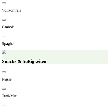
Vollkornreis
Granola
Spaghetti
Snacks & Süßigkeiten
Nüsse
Trail-Mix