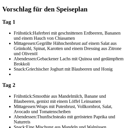
Vorschlag für den Speiseplan
Tag 1
Frühstück:
Haferbrei mit geschnittenen Erdbeeren, Bananen
und einem Hauch von Chiasamen
Mittagessen:
Gegrillte Hähnchenbrust auf einem Salat aus
Grünkohl, Spinat, Karotten und einem Dressing aus Zitrone
und Olivenöl
Abendessen:
Gebackener Lachs mit Quinoa und gedämpftem
Brokkoli
Snack:
Griechischer Joghurt mit Blaubeeren und Honig
Tag 2
Frühstück:
Smoothie aus Mandelmilch, Banane und
Blaubeeren, gemixt mit einem Löffel Leinsamen
Mittagessen:
Wraps mit Putenbrust, Vollkornbrot, Salat,
Avocado und Tomatenscheiben
Abendessen:
Thunfischsteaks mit gerösteten Paprika und
Naturreis
Snack:
Eine Mischung aus Mandeln und Walnüssen