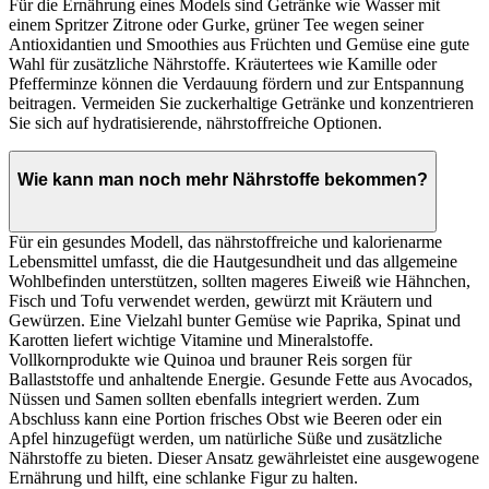
Für die Ernährung eines Models sind Getränke wie Wasser mit
einem Spritzer Zitrone oder Gurke, grüner Tee wegen seiner
Antioxidantien und Smoothies aus Früchten und Gemüse eine gute
Wahl für zusätzliche Nährstoffe. Kräutertees wie Kamille oder
Pfefferminze können die Verdauung fördern und zur Entspannung
beitragen. Vermeiden Sie zuckerhaltige Getränke und konzentrieren
Sie sich auf hydratisierende, nährstoffreiche Optionen.
Wie kann man noch mehr Nährstoffe bekommen?
Für ein gesundes Modell, das nährstoffreiche und kalorienarme
Lebensmittel umfasst, die die Hautgesundheit und das allgemeine
Wohlbefinden unterstützen, sollten mageres Eiweiß wie Hähnchen,
Fisch und Tofu verwendet werden, gewürzt mit Kräutern und
Gewürzen. Eine Vielzahl bunter Gemüse wie Paprika, Spinat und
Karotten liefert wichtige Vitamine und Mineralstoffe.
Vollkornprodukte wie Quinoa und brauner Reis sorgen für
Ballaststoffe und anhaltende Energie. Gesunde Fette aus Avocados,
Nüssen und Samen sollten ebenfalls integriert werden. Zum
Abschluss kann eine Portion frisches Obst wie Beeren oder ein
Apfel hinzugefügt werden, um natürliche Süße und zusätzliche
Nährstoffe zu bieten. Dieser Ansatz gewährleistet eine ausgewogene
Ernährung und hilft, eine schlanke Figur zu halten.