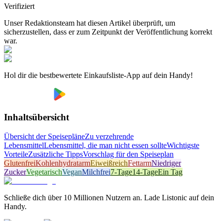
Verifiziert
Unser Redaktionsteam hat diesen Artikel überprüft, um
sicherzustellen, dass er zum Zeitpunkt der Veröffentlichung korrekt
war.
Hol dir die bestbewertete Einkaufsliste-App auf dein Handy!
Inhaltsübersicht
Übersicht der Speisepläne
Zu verzehrende
Lebensmittel
Lebensmittel, die man nicht essen sollte
Wichtigste
Vorteile
Zusätzliche Tipps
Vorschlag für den Speiseplan
Glutenfrei
Kohlenhydratarm
Eiweißreich
Fettarm
Niedriger
Zucker
Vegetarisch
Vegan
Milchfrei
7-Tage
14-Tage
Ein Tag
Schließe dich über 10 Millionen Nutzern an. Lade Listonic auf dein
Handy.