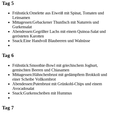
Tag 5
Frühstück:
Omelette aus Eiweiß mit Spinat, Tomaten und
Leinsamen
Mittagessen:
Gebackener Thunfisch mit Naturreis und
Gurkensalat
Abendessen:
Gegrillter Lachs mit einem Quinoa-Salat und
gerösteten Karotten
Snack:
Eine Handvoll Blaubeeren und Walnüsse
Tag 6
Frühstück:
Smoothie-Bowl mit griechischem Joghurt,
gemischten Beeren und Chiasamen
Mittagessen:
Hähnchenbrust mit gedämpftem Brokkoli und
einer Scheibe Vollkornbrot
Abendessen:
Putenbrust mit Grünkohl-Chips und einem
Avocadosalat
Snack:
Gurkenscheiben mit Hummus
Tag 7