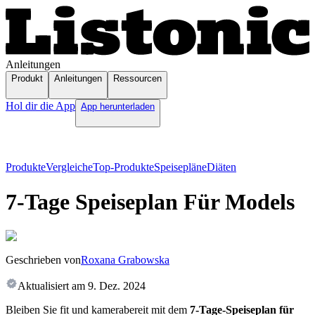
Anleitungen
Produkt
Anleitungen
Ressourcen
Hol dir die App
App herunterladen
Produkte
Vergleiche
Top-Produkte
Speisepläne
Diäten
7-Tage Speiseplan Für Models
Geschrieben von
Roxana Grabowska
Aktualisiert am
9. Dez. 2024
Bleiben Sie fit und kamerabereit mit dem
7-Tage-Speiseplan für