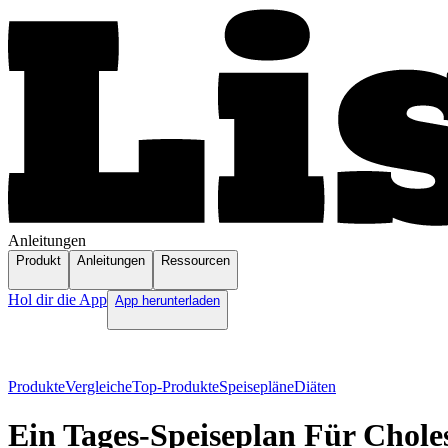
Anleitungen
Produkt
Anleitungen
Ressourcen
Hol dir die App
App herunterladen
Produkte
Vergleiche
Top-Produkte
Speisepläne
Diäten
Ein Tages-Speiseplan Für Chole