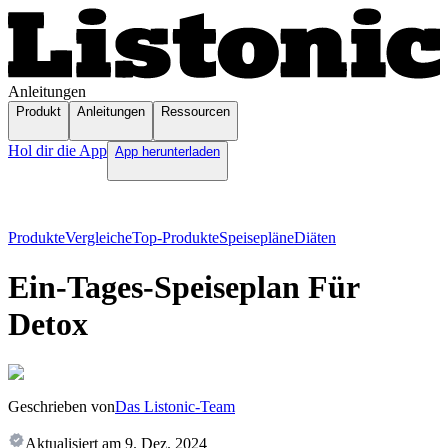
Anleitungen
Produkt
Anleitungen
Ressourcen
Hol dir die App
App herunterladen
Produkte
Vergleiche
Top-Produkte
Speisepläne
Diäten
Ein-Tages-Speiseplan Für
Detox
Geschrieben von
Das Listonic-Team
Aktualisiert am
9. Dez. 2024