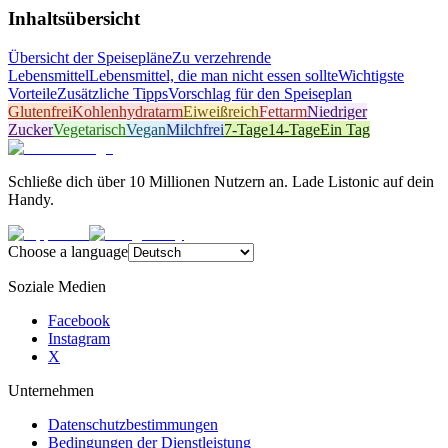
Inhaltsübersicht
Übersicht der Speisepläne
Zu verzehrende
Lebensmittel
Lebensmittel, die man nicht essen sollte
Wichtigste
Vorteile
Zusätzliche Tipps
Vorschlag für den Speiseplan
Glutenfrei
Kohlenhydratarm
Eiweißreich
Fettarm
Niedriger
Zucker
Vegetarisch
Vegan
Milchfrei
7-Tage
14-Tage
Ein Tag
Schließe dich über 10 Millionen Nutzern an. Lade Listonic auf dein
Handy.
Choose a language
Soziale Medien
Facebook
Instagram
X
Unternehmen
Datenschutzbestimmungen
Bedingungen der Dienstleistung