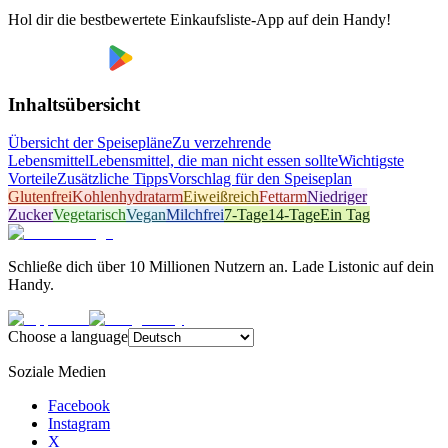
Hol dir die bestbewertete Einkaufsliste-App auf dein Handy!
Inhaltsübersicht
Übersicht der Speisepläne
Zu verzehrende
Lebensmittel
Lebensmittel, die man nicht essen sollte
Wichtigste
Vorteile
Zusätzliche Tipps
Vorschlag für den Speiseplan
Glutenfrei
Kohlenhydratarm
Eiweißreich
Fettarm
Niedriger
Zucker
Vegetarisch
Vegan
Milchfrei
7-Tage
14-Tage
Ein Tag
Schließe dich über 10 Millionen Nutzern an. Lade Listonic auf dein
Handy.
Choose a language
Soziale Medien
Facebook
Instagram
X