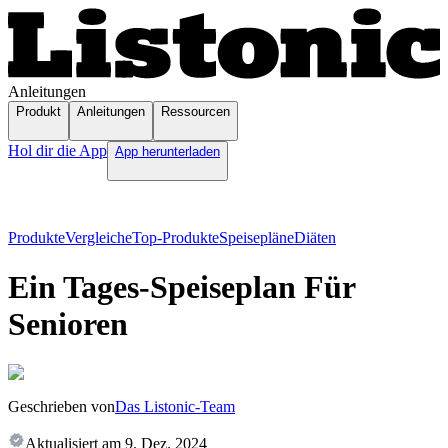
Anleitungen
Produkt
Anleitungen
Ressourcen
Hol dir die App
App herunterladen
Produkte
Vergleiche
Top-Produkte
Speisepläne
Diäten
Ein Tages-Speiseplan Für
Senioren
Geschrieben von
Das Listonic-Team
Aktualisiert am
9. Dez. 2024