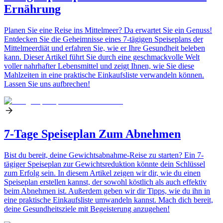
Ernährung
Planen Sie eine Reise ins Mittelmeer? Da erwartet Sie ein Genuss!
Entdecken Sie die Geheimnisse eines 7-tägigen Speiseplans der
Mittelmeerdiät und erfahren Sie, wie er Ihre Gesundheit beleben
kann. Dieser Artikel führt Sie durch eine geschmackvolle Welt
voller nahrhafter Lebensmittel und zeigt Ihnen, wie Sie diese
Mahlzeiten in eine praktische Einkaufsliste verwandeln können.
Lassen Sie uns aufbrechen!
7-Tage Speiseplan Zum Abnehmen
Bist du bereit, deine Gewichtsabnahme-Reise zu starten? Ein 7-
tägiger Speiseplan zur Gewichtsreduktion könnte dein Schlüssel
zum Erfolg sein. In diesem Artikel zeigen wir dir, wie du einen
Speiseplan erstellen kannst, der sowohl köstlich als auch effektiv
beim Abnehmen ist. Außerdem geben wir dir Tipps, wie du ihn in
eine praktische Einkaufsliste umwandeln kannst. Mach dich bereit,
deine Gesundheitsziele mit Begeisterung anzugehen!