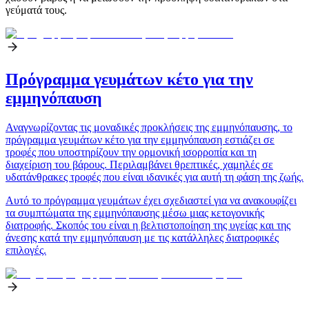
γεύματά τους.
Πρόγραμμα γευμάτων κέτο για την
εμμηνόπαυση
Αναγνωρίζοντας τις μοναδικές προκλήσεις της εμμηνόπαυσης, το
πρόγραμμα γευμάτων κέτο για την εμμηνόπαυση εστιάζει σε
τροφές που υποστηρίζουν την ορμονική ισορροπία και τη
διαχείριση του βάρους. Περιλαμβάνει θρεπτικές, χαμηλές σε
υδατάνθρακες τροφές που είναι ιδανικές για αυτή τη φάση της ζωής.
Αυτό το πρόγραμμα γευμάτων έχει σχεδιαστεί για να ανακουφίζει
τα συμπτώματα της εμμηνόπαυσης μέσω μιας κετογονικής
διατροφής. Σκοπός του είναι η βελτιστοποίηση της υγείας και της
άνεσης κατά την εμμηνόπαυση με τις κατάλληλες διατροφικές
επιλογές.