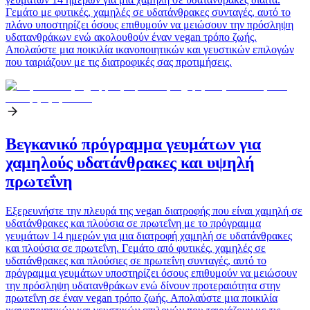
Γεμάτο με φυτικές, χαμηλές σε υδατάνθρακες συνταγές, αυτό το
πλάνο υποστηρίζει όσους επιθυμούν να μειώσουν την πρόσληψη
υδατανθράκων ενώ ακολουθούν έναν vegan τρόπο ζωής.
Απολαύστε μια ποικιλία ικανοποιητικών και γευστικών επιλογών
που ταιριάζουν με τις διατροφικές σας προτιμήσεις.
Βεγκανικό πρόγραμμα γευμάτων για
χαμηλούς υδατάνθρακες και υψηλή
πρωτεΐνη
Εξερευνήστε την πλευρά της vegan διατροφής που είναι χαμηλή σε
υδατάνθρακες και πλούσια σε πρωτεΐνη με το πρόγραμμα
γευμάτων 14 ημερών για μια διατροφή χαμηλή σε υδατάνθρακες
και πλούσια σε πρωτεΐνη. Γεμάτο από φυτικές, χαμηλές σε
υδατάνθρακες και πλούσιες σε πρωτεΐνη συνταγές, αυτό το
πρόγραμμα γευμάτων υποστηρίζει όσους επιθυμούν να μειώσουν
την πρόσληψη υδατανθράκων ενώ δίνουν προτεραιότητα στην
πρωτεΐνη σε έναν vegan τρόπο ζωής. Απολαύστε μια ποικιλία