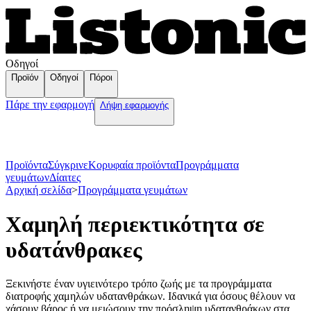
Οδηγοί
Προϊόν
Οδηγοί
Πόροι
Πάρε την εφαρμογή
Λήψη εφαρμογής
Προϊόντα
Σύγκρινε
Κορυφαία προϊόντα
Пρογράμματα
γευμάτων
Δίαιτες
Αρχική σελίδα
>
Пρογράμματα γευμάτων
Χαμηλή περιεκτικότητα σε
υδατάνθρακες
Ξεκινήστε έναν υγιεινότερο τρόπο ζωής με τα προγράμματα
διατροφής χαμηλών υδατανθράκων. Ιδανικά για όσους θέλουν να
χάσουν βάρος ή να μειώσουν την πρόσληψη υδατανθράκων στα