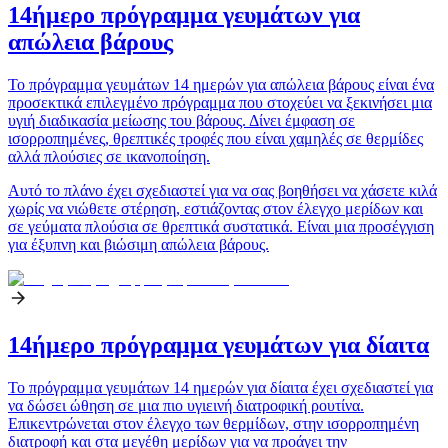
14ήμερο πρόγραμμα γευμάτων για
απώλεια βάρους
Το πρόγραμμα γευμάτων 14 ημερών για απώλεια βάρους είναι ένα
προσεκτικά επιλεγμένο πρόγραμμα που στοχεύει να ξεκινήσει μια
υγιή διαδικασία μείωσης του βάρους. Δίνει έμφαση σε
ισορροπημένες, θρεπτικές τροφές που είναι χαμηλές σε θερμίδες
αλλά πλούσιες σε ικανοποίηση.
Αυτό το πλάνο έχει σχεδιαστεί για να σας βοηθήσει να χάσετε κιλά
χωρίς να νιώθετε στέρηση, εστιάζοντας στον έλεγχο μερίδων και
σε γεύματα πλούσια σε θρεπτικά συστατικά. Είναι μια προσέγγιση
για έξυπνη και βιώσιμη απώλεια βάρους.
14ήμερο πρόγραμμα γευμάτων για δίαιτα
Το πρόγραμμα γευμάτων 14 ημερών για δίαιτα έχει σχεδιαστεί για
να δώσει ώθηση σε μια πιο υγιεινή διατροφική ρουτίνα.
Επικεντρώνεται στον έλεγχο των θερμίδων, στην ισορροπημένη
διατροφή και στα μεγέθη μερίδων για να προάγει την