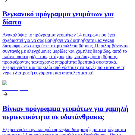
Βεγκανικό πρόγραμμα γευμάτων για
δίαιτα
Ανακαλύψτε το πρόγραμμα γευμάτων 14 ημερών που έχει
σχεδιαστεί για να σας βοηθήσει να διατηρήσετε μια vegan
διατροφή ενώ στοχεύετε στην απώλεια βάρους. Περιλαμβάνοντας
συνταγές με ελεγχόμενες μερίδες και χαμηλές θερμίδες, αυτό το
πλάνο υποστηρίζει τους στόχους σας για διαχείριση βάρους,
προσφέροντας ταυτόχρονα απαραίτητα θρεπτικά συστατικά.
Εξερευνήστε μια ποικιλία από νόστιμες επιλογές που κάνουν τη
vegan διατροφή ευχάριστη και αποτελεσματική.
Βίγκαν πρόγραμμα γευμάτων για χαμηλή
περιεκτικότητα σε υδατάνθρακες
Εξερευνήστε την πλευρά της vegan διατροφής με το πρόγραμμα
γευμάτων 14 ημερών για μια χαμηλή σε υδατάνθρακες δίαιτα.