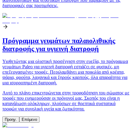
ικανοποιητικών και γευστικών επιλογών που ταιριάζουν με τις
διατροφικές σας προτιμήσεις.
Πρόγραμμα γευμάτων παλαιολιθικής
διατροφής για υγιεινή διατροφή
Υιοθετώντας μια ολιστική προσέγγιση στην ευεξία, το πρόγραμμα
γευμάτων Paleo για υγιεινή διατροφή εστιάζει σε φυσικές, μη
επεξεργασμένες τροφές. Περιλαμβάνει μια ποικιλία από κρέατα,
ψάρια, φρούτα, λαχανικά και ξηρούς καρπούς, όλα απαραίτητα για
μια ισορροπημένη διατροφή.
Αυτό το πλάνο επικεντρώνεται στην τροφοδότηση του σώματος με
τροφές που ευημερούσαν οι πρόγονοί μας. Σκοπός του είναι η
κατανάλωση ολόκληρων, πλούσιων σε θρεπτικά συστατικά
τροφών για συνολική υγεία και ζωτικότητα.
Προηγ.
Επόμενο