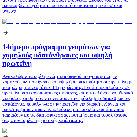
απολαμβάνετε γεύματα που είναι τόσο ικανοποιητικά όσο και
υγιεινά.
14ήμερο πρόγραμμα γευμάτων για
χαμηλούς υδατάνθρακες και υψηλή
πρωτεΐνη
Ανακαλύψτε τα οφέλη ενός διατροφικού προγράμματος με
χαμηλούς υδατάνθρακες και υψηλή περιεκτικότητα σε πρωτεΐνη με
το πρόγραμμα γευμάτων 14 ημερών μας. Γεμάτο με πλούσιες σε
πρωτεΐνη και ικανοποιητικές συνταγές, αυτό το πλάνο είναι ιδανικό
για όσους επιθυμούν να μειώσουν την πρόσληψη υδατανθράκων,
εστιάζοντας παράλληλα στην πρωτεΐνη για διαρκή ενέργεια και
υποστήριξη των μυών. Απολαύστε μια ποικιλία γευμάτων που
ταιριάζουν με τις διατροφικές σας προτιμήσεις και τους στόχους
σας στον τομέα της φυσικής κατάστασης.