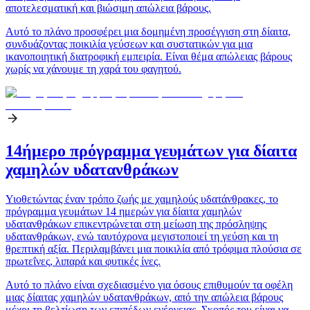
αποτελεσματική και βιώσιμη απώλεια βάρους.
Αυτό το πλάνο προσφέρει μια δομημένη προσέγγιση στη δίαιτα,
συνδυάζοντας ποικιλία γεύσεων και συστατικών για μια
ικανοποιητική διατροφική εμπειρία. Είναι θέμα απώλειας βάρους
χωρίς να χάνουμε τη χαρά του φαγητού.
14ήμερο πρόγραμμα γευμάτων για δίαιτα
χαμηλών υδατανθράκων
Υιοθετώντας έναν τρόπο ζωής με χαμηλούς υδατάνθρακες, το
πρόγραμμα γευμάτων 14 ημερών για δίαιτα χαμηλών
υδατανθράκων επικεντρώνεται στη μείωση της πρόσληψης
υδατανθράκων, ενώ ταυτόχρονα μεγιστοποιεί τη γεύση και τη
θρεπτική αξία. Περιλαμβάνει μια ποικιλία από τρόφιμα πλούσια σε
πρωτεΐνες, λιπαρά και φυτικές ίνες.
Αυτό το πλάνο είναι σχεδιασμένο για όσους επιθυμούν τα οφέλη
μιας δίαιτας χαμηλών υδατανθράκων, από την απώλεια βάρους
μέχρι τη βελτίωση των επιπέδων ενέργειας. Σκοπός του είναι να