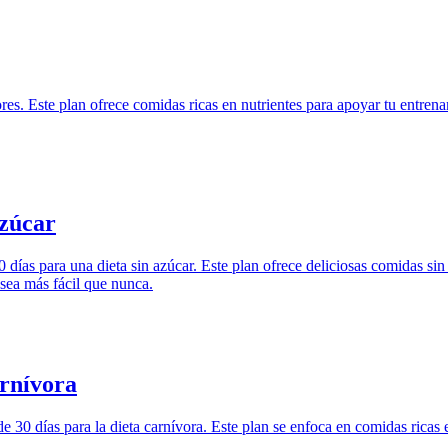
es. Este plan ofrece comidas ricas en nutrientes para apoyar tu entrena
azúcar
días para una dieta sin azúcar. Este plan ofrece deliciosas comidas si
 sea más fácil que nunca.
arnívora
e 30 días para la dieta carnívora. Este plan se enfoca en comidas ricas 