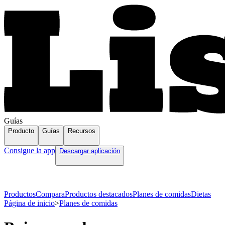
Guías
Producto
Guías
Recursos
Consigue la app
Descargar aplicación
Productos
Compara
Productos destacados
Planes de comidas
Dietas
Página de inicio
>
Planes de comidas