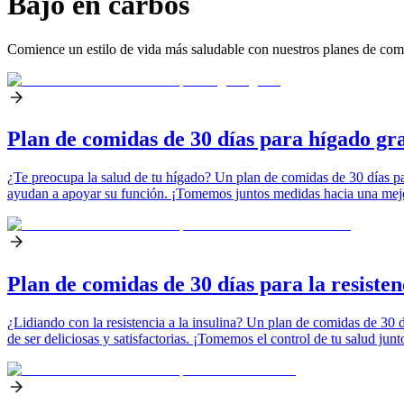
Bajo en carbos
Comience un estilo de vida más saludable con nuestros planes de comi
Plan de comidas de 30 días para hígado gr
¿Te preocupa la salud de tu hígado? Un plan de comidas de 30 días pa
ayudan a apoyar su función. ¡Tomemos juntos medidas hacia una mejo
Plan de comidas de 30 días para la resistenc
¿Lidiando con la resistencia a la insulina? Un plan de comidas de 30 d
de ser deliciosas y satisfactorias. ¡Tomemos el control de tu salud junt