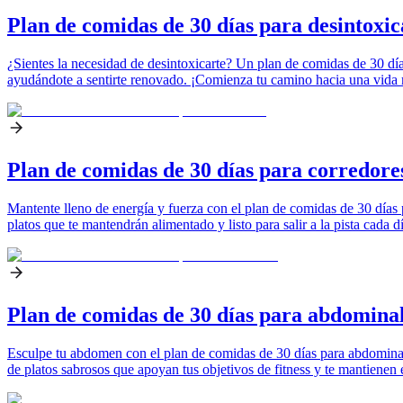
Plan de comidas de 30 días para desintoxic
¿Sientes la necesidad de desintoxicarte? Un plan de comidas de 30 dí
ayudándote a sentirte renovado. ¡Comienza tu camino hacia una vida 
Plan de comidas de 30 días para corredore
Mantente lleno de energía y fuerza con el plan de comidas de 30 días p
platos que te mantendrán alimentado y listo para salir a la pista cada dí
Plan de comidas de 30 días para abdomina
Esculpe tu abdomen con el plan de comidas de 30 días para abdominales
de platos sabrosos que apoyan tus objetivos de fitness y te mantienen 