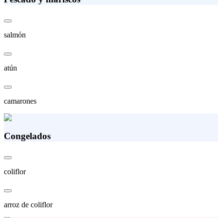
salmón
atún
camarones
Congelados
coliflor
arroz de coliflor