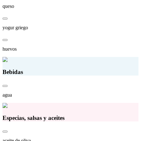
queso
yogur griego
huevos
Bebidas
agua
Especias, salsas y aceites
aceite de oliva