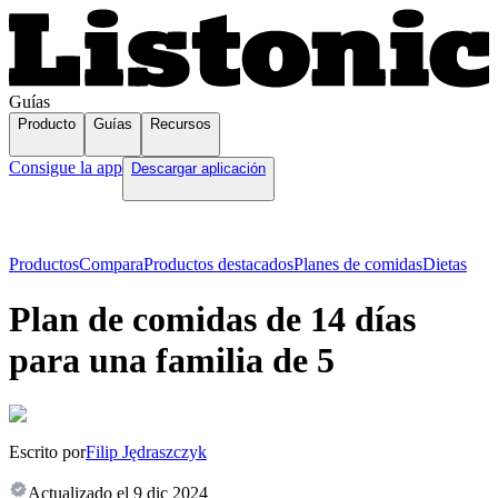
Guías
Producto
Guías
Recursos
Consigue la app
Descargar aplicación
Productos
Compara
Productos destacados
Planes de comidas
Dietas
Plan de comidas de 14 días
para una familia de 5
Escrito por
Filip Jędraszczyk
Actualizado el
9 dic 2024