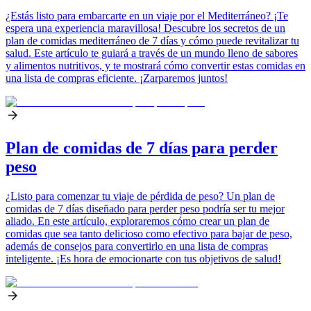
¿Estás listo para embarcarte en un viaje por el Mediterráneo? ¡Te
espera una experiencia maravillosa! Descubre los secretos de un
plan de comidas mediterráneo de 7 días y cómo puede revitalizar tu
salud. Este artículo te guiará a través de un mundo lleno de sabores
y alimentos nutritivos, y te mostrará cómo convertir estas comidas en
una lista de compras eficiente. ¡Zarparemos juntos!
Plan de comidas de 7 días para perder
peso
¿Listo para comenzar tu viaje de pérdida de peso? Un plan de
comidas de 7 días diseñado para perder peso podría ser tu mejor
aliado. En este artículo, exploraremos cómo crear un plan de
comidas que sea tanto delicioso como efectivo para bajar de peso,
además de consejos para convertirlo en una lista de compras
inteligente. ¡Es hora de emocionarte con tus objetivos de salud!