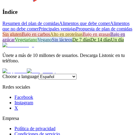
Índice
Resumen del plan de comidas
Alimentos que debe comer
Alimentos
que no debe comer
Principales ventajas
Propuesta de plan de comidas
Sin gluten
Bajo en carbos
Alto en proteínas
Bajo en grasas
Bajo en
azúcar
Vegetariano
Vegano
Sin lácteos
De 7 días
De 14 días
Un día
Únete a más de 10 millones de usuarios. Descarga Listonic en tu
teléfono.
Choose a language
Redes sociales
Facebook
Instagram
X
Empresa
Política de privacidad
Condiciones de servicio