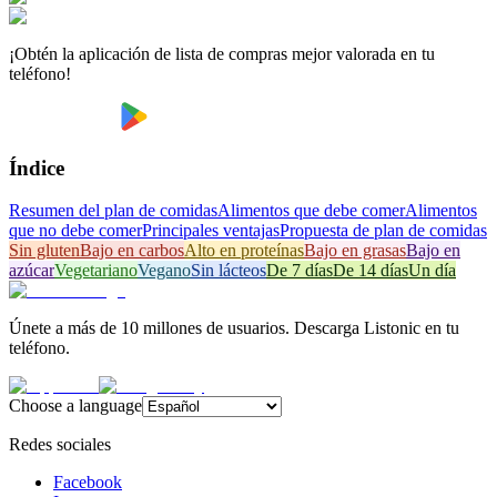
¡Obtén la aplicación de lista de compras mejor valorada en tu
teléfono!
Índice
Resumen del plan de comidas
Alimentos que debe comer
Alimentos
que no debe comer
Principales ventajas
Propuesta de plan de comidas
Sin gluten
Bajo en carbos
Alto en proteínas
Bajo en grasas
Bajo en
azúcar
Vegetariano
Vegano
Sin lácteos
De 7 días
De 14 días
Un día
Únete a más de 10 millones de usuarios. Descarga Listonic en tu
teléfono.
Choose a language
Redes sociales
Facebook