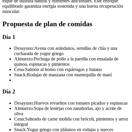
toque de dulzura natural y nutrientes adicionales. Este enfoque
equilibrado garantiza energía sostenida y una buena recuperación
muscular.
Propuesta de plan de comidas
Día 1
Desayuno:
Avena con arándanos, semillas de chía y una
cucharada de yogur griego
Almuerzo:
Pechuga de pollo a la parrilla con ensalada de
quinoa, espinacas y pimientos
Cena:
Salmón al horno con espárragos y batatas
Snack:
Rodajas de manzana con mantequilla de maní
Día 2
Desayuno:
Huevos revueltos con tomates picados y espinacas
Almuerzo:
Sopa de lentejas con zanahorias, ajo y aceite de
oliva
Cena:
Salteado de carne molida con brócoli, pimientos y arroz
integral
Snack:
Yogur griego con plátanos en rodajas y nueces