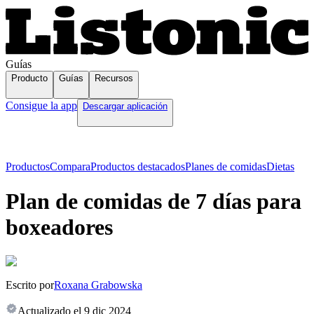
Guías
Producto
Guías
Recursos
Consigue la app
Descargar aplicación
Productos
Compara
Productos destacados
Planes de comidas
Dietas
Plan de comidas de 7 días para
boxeadores
Escrito por
Roxana Grabowska
Actualizado el
9 dic 2024