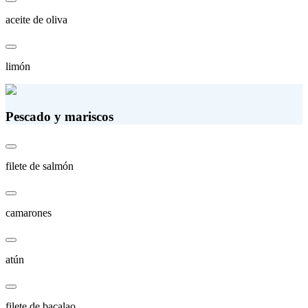
aceite de oliva
limón
Pescado y mariscos
filete de salmón
camarones
atún
filete de bacalao