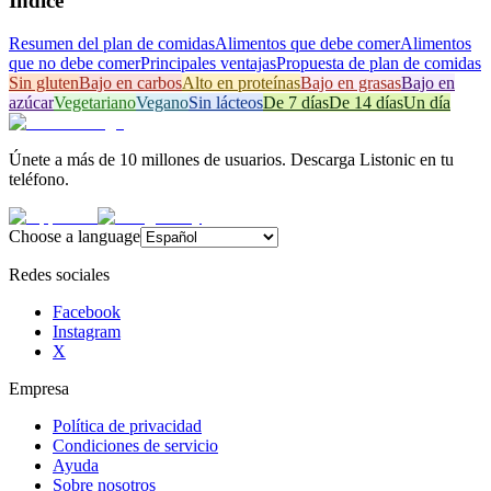
Índice
Resumen del plan de comidas
Alimentos que debe comer
Alimentos
que no debe comer
Principales ventajas
Propuesta de plan de comidas
Sin gluten
Bajo en carbos
Alto en proteínas
Bajo en grasas
Bajo en
azúcar
Vegetariano
Vegano
Sin lácteos
De 7 días
De 14 días
Un día
Únete a más de 10 millones de usuarios. Descarga Listonic en tu
teléfono.
Choose a language
Redes sociales
Facebook
Instagram
X
Empresa
Política de privacidad
Condiciones de servicio
Ayuda
Sobre nosotros