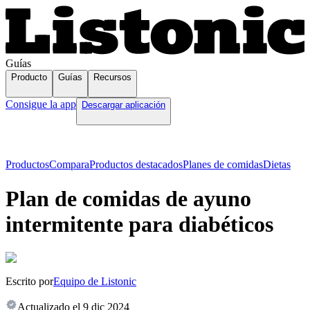
Guías
Producto
Guías
Recursos
Consigue la app
Descargar aplicación
Productos
Compara
Productos destacados
Planes de comidas
Dietas
Plan de comidas de ayuno
intermitente para diabéticos
Escrito por
Equipo de Listonic
Actualizado el
9 dic 2024