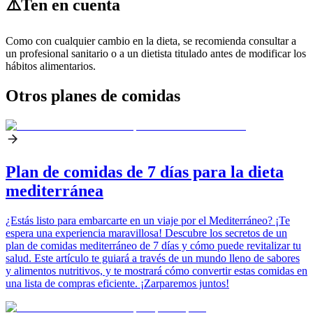
⚠️
Ten en cuenta
Como con cualquier cambio en la dieta, se recomienda consultar a
un profesional sanitario o a un dietista titulado antes de modificar los
hábitos alimentarios.
Otros planes de comidas
Plan de comidas de 7 días para la dieta
mediterránea
¿Estás listo para embarcarte en un viaje por el Mediterráneo? ¡Te
espera una experiencia maravillosa! Descubre los secretos de un
plan de comidas mediterráneo de 7 días y cómo puede revitalizar tu
salud. Este artículo te guiará a través de un mundo lleno de sabores
y alimentos nutritivos, y te mostrará cómo convertir estas comidas en
una lista de compras eficiente. ¡Zarparemos juntos!