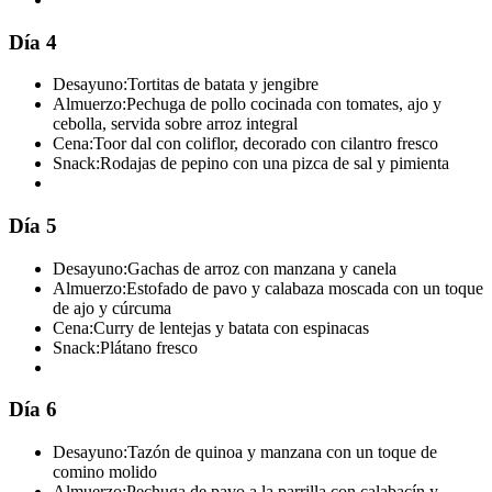
Día 4
Desayuno:
Tortitas de batata y jengibre
Almuerzo:
Pechuga de pollo cocinada con tomates, ajo y
cebolla, servida sobre arroz integral
Cena:
Toor dal con coliflor, decorado con cilantro fresco
Snack:
Rodajas de pepino con una pizca de sal y pimienta
Día 5
Desayuno:
Gachas de arroz con manzana y canela
Almuerzo:
Estofado de pavo y calabaza moscada con un toque
de ajo y cúrcuma
Cena:
Curry de lentejas y batata con espinacas
Snack:
Plátano fresco
Día 6
Desayuno:
Tazón de quinoa y manzana con un toque de
comino molido
Almuerzo:
Pechuga de pavo a la parrilla con calabacín y