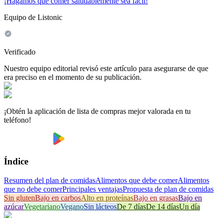
¡Hagamos que comer saludablemente sea fácil!
Equipo de Listonic
Verificado
Nuestro equipo editorial revisó este artículo para asegurarse de que
era preciso en el momento de su publicación.
¡Obtén la aplicación de lista de compras mejor valorada en tu
teléfono!
Índice
Resumen del plan de comidas
Alimentos que debe comer
Alimentos
que no debe comer
Principales ventajas
Propuesta de plan de comidas
Sin gluten
Bajo en carbos
Alto en proteínas
Bajo en grasas
Bajo en
azúcar
Vegetariano
Vegano
Sin lácteos
De 7 días
De 14 días
Un día