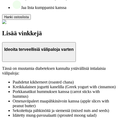
Jaa lista kumppanisi kanssa
Hanki ostoslista
Lisää vinkkejä
Ideoita terveellisiä välipaloja varten
Tässä on muutamia diabeteksen kannalta ystävällisiä intialaisia
välipaloja:
Paahdetut kikherneet (roasted chana)
Kreikkalainen jogurtti kanelilla (Greek yogurt with cinnamon)
Porkkanatikut hummuksen kanssa (carrot sticks with
hummus)
Omenaviipaleet maapähkinävoin kanssa (apple slices with
peanut butter)
Sekoitettuja pähkinöitä ja siemeniä (mixed nuts and seeds)
Idätetty mung-pavusalaatti (sprouted moong salad)