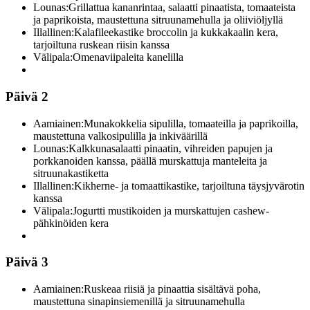
Lounas:
Grillattua kananrintaa, salaatti pinaatista, tomaateista
ja paprikoista, maustettuna sitruunamehulla ja oliiviöljyllä
Illallinen:
Kalafileekastike broccolin ja kukkakaalin kera,
tarjoiltuna ruskean riisin kanssa
Välipala:
Omenaviipaleita kanelilla
Päivä 2
Aamiainen:
Munakokkelia sipulilla, tomaateilla ja paprikoilla,
maustettuna valkosipulilla ja inkiväärillä
Lounas:
Kalkkunasalaatti pinaatin, vihreiden papujen ja
porkkanoiden kanssa, päällä murskattuja manteleita ja
sitruunakastiketta
Illallinen:
Kikherne- ja tomaattikastike, tarjoiltuna täysjyvärotin
kanssa
Välipala:
Jogurtti mustikoiden ja murskattujen cashew-
pähkinöiden kera
Päivä 3
Aamiainen:
Ruskeaa riisiä ja pinaattia sisältävä poha,
maustettuna sinapinsiemenillä ja sitruunamehulla