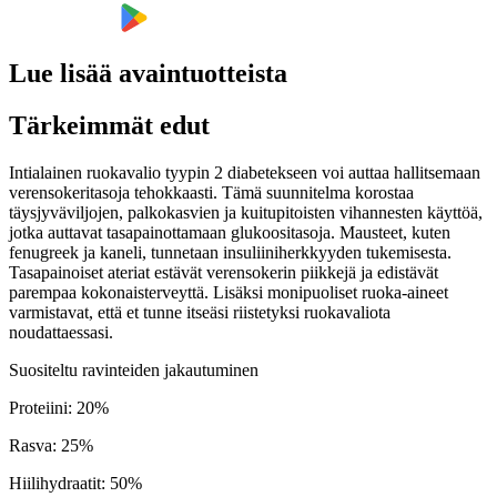
Lue lisää avaintuotteista
Tärkeimmät edut
Intialainen ruokavalio tyypin 2 diabetekseen voi auttaa hallitsemaan
verensokeritasoja tehokkaasti. Tämä suunnitelma korostaa
täysjyväviljojen, palkokasvien ja kuitupitoisten vihannesten käyttöä,
jotka auttavat tasapainottamaan glukoositasoja. Mausteet, kuten
fenugreek ja kaneli, tunnetaan insuliiniherkkyyden tukemisesta.
Tasapainoiset ateriat estävät verensokerin piikkejä ja edistävät
parempaa kokonaisterveyttä. Lisäksi monipuoliset ruoka-aineet
varmistavat, että et tunne itseäsi riistetyksi ruokavaliota
noudattaessasi.
Suositeltu ravinteiden jakautuminen
Proteiini
:
20
%
Rasva
:
25
%
Hiilihydraatit
:
50
%