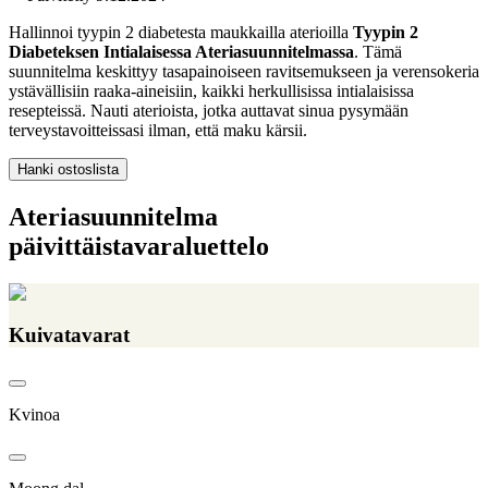
Hallinnoi tyypin 2 diabetesta maukkailla aterioilla
Tyypin 2
Diabeteksen Intialaisessa Ateriasuunnitelmassa
. Tämä
suunnitelma keskittyy tasapainoiseen ravitsemukseen ja verensokeria
ystävällisiin raaka-aineisiin, kaikki herkullisissa intialaisissa
resepteissä. Nauti aterioista, jotka auttavat sinua pysymään
terveystavoitteissasi ilman, että maku kärsii.
Hanki ostoslista
Ateriasuunnitelma
päivittäistavaraluettelo
Kuivatavarat
Kvinoa