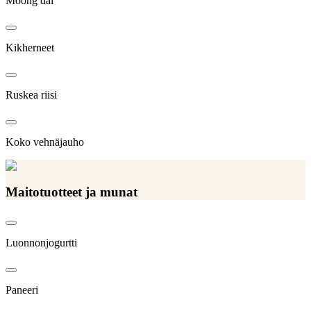
Moong dal
Kikherneet
Ruskea riisi
Koko vehnäjauho
Maitotuotteet ja munat
Luonnonjogurtti
Paneeri