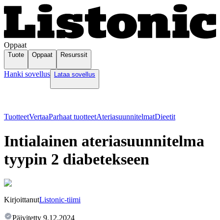
Oppaat
Tuote
Oppaat
Resurssit
Hanki sovellus
Lataa sovellus
Tuotteet
Vertaa
Parhaat tuotteet
Ateriasuunnitelmat
Dieetit
Intialainen ateriasuunnitelma
tyypin 2 diabetekseen
Kirjoittanut
Listonic-tiimi
Päivitetty
9.12.2024