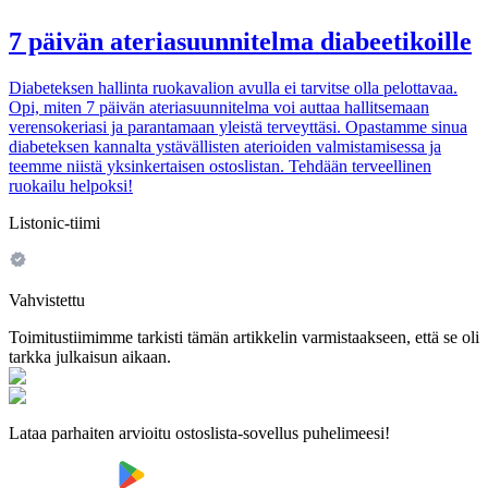
7 päivän ateriasuunnitelma diabeetikoille
Diabeteksen hallinta ruokavalion avulla ei tarvitse olla pelottavaa.
Opi, miten 7 päivän ateriasuunnitelma voi auttaa hallitsemaan
verensokeriasi ja parantamaan yleistä terveyttäsi. Opastamme sinua
diabeteksen kannalta ystävällisten aterioiden valmistamisessa ja
teemme niistä yksinkertaisen ostoslistan. Tehdään terveellinen
ruokailu helpoksi!
Listonic-tiimi
Vahvistettu
Toimitustiimimme tarkisti tämän artikkelin varmistaakseen, että se oli
tarkka julkaisun aikaan.
Lataa parhaiten arvioitu ostoslista-sovellus puhelimeesi!