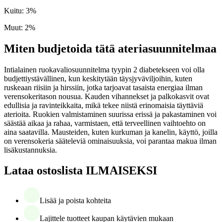
Kuitu
:
3
%
Muut
:
2
%
Miten budjetoida tätä ateriasuunnitelmaa
Intialainen ruokavaliosuunnitelma tyypin 2 diabetekseen voi olla
budjettiystävällinen, kun keskitytään täysjyväviljoihin, kuten
ruskeaan riisiin ja hirssiin, jotka tarjoavat tasaista energiaa ilman
verensokeritason nousua. Kauden vihannekset ja palkokasvit ovat
edullisia ja ravinteikkaita, mikä tekee niistä erinomaisia täyttäviä
aterioita. Ruokien valmistaminen suurissa erissä ja pakastaminen voi
säästää aikaa ja rahaa, varmistaen, että terveellinen vaihtoehto on
aina saatavilla. Mausteiden, kuten kurkuman ja kanelin, käyttö, joilla
on verensokeria sääteleviä ominaisuuksia, voi parantaa makua ilman
lisäkustannuksia.
Lataa ostoslista ILMAISEKSI
Lisää ja poista kohteita
Lajittele tuotteet kaupan käytävien mukaan