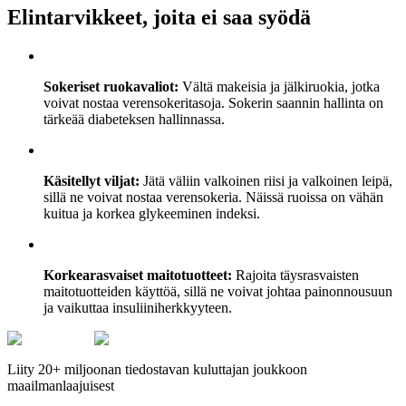
Elintarvikkeet, joita ei saa syödä
Sokeriset ruokavaliot:
Vältä makeisia ja jälkiruokia, jotka
voivat nostaa verensokeritasoja. Sokerin saannin hallinta on
tärkeää diabeteksen hallinnassa.
Käsitellyt viljat:
Jätä väliin valkoinen riisi ja valkoinen leipä,
sillä ne voivat nostaa verensokeria. Näissä ruoissa on vähän
kuitua ja korkea glykeeminen indeksi.
Korkearasvaiset maitotuotteet:
Rajoita täysrasvaisten
maitotuotteiden käyttöä, sillä ne voivat johtaa painonnousuun
ja vaikuttaa insuliiniherkkyyteen.
Liity 20+ miljoonan tiedostavan kuluttajan joukkoon
maailmanlaajuisest