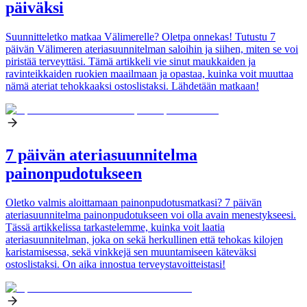
päiväksi
Suunnitteletko matkaa Välimerelle? Oletpa onnekas! Tutustu 7
päivän Välimeren ateriasuunnitelman saloihin ja siihen, miten se voi
piristää terveyttäsi. Tämä artikkeli vie sinut maukkaiden ja
ravinteikkaiden ruokien maailmaan ja opastaa, kuinka voit muuttaa
nämä ateriat tehokkaaksi ostoslistaksi. Lähdetään matkaan!
7 päivän ateriasuunnitelma
painonpudotukseen
Oletko valmis aloittamaan painonpudotusmatkasi? 7 päivän
ateriasuunnitelma painonpudotukseen voi olla avain menestykseesi.
Tässä artikkelissa tarkastelemme, kuinka voit laatia
ateriasuunnitelman, joka on sekä herkullinen että tehokas kilojen
karistamisessa, sekä vinkkejä sen muuntamiseen käteväksi
ostoslistaksi. On aika innostua terveystavoitteistasi!