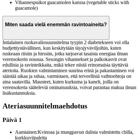
Vihannespuikot guacamolen kanssa (vegetable sticks with
guacamole)
Miten saada vielä enemmän ravintoaineita?
Intialainen ruokavaliosuunnitelma tyypin 2 diabetekseen voi olla
budjettiystävällinen, kun keskitytään täysjyväviljoihin, kuten
ruskeaan riisiin ja hirssiin, jotka tarjoavat tasaista energiaa ilman
verensokerin nousua. Sesongin vihannekset ja palkokasvit ovat
edullisia ja ravinteikkaita, mikä tekee niistä erinomaisia täyttäviä
aterioita. Ruokien valmistaminen suurina erinä ja pakastaminen voi
säästää aikaa ja rahaa, varmistaen, että terveellisiä vaihtoehtoja on
aina saatavilla. Mausteet, kuten kurkuma ja kaneli, joilla on
verensokeria sääteleviä ominaisuuksia, voivat parantaa makua ilman
lisäkustannuksia.
Ateriasuunnitelmaehdotus
Päivä 1
Aamiainen:
Kvinoaa ja mungpavun dalista valmistettu chilla,
kurkkuviipaleita