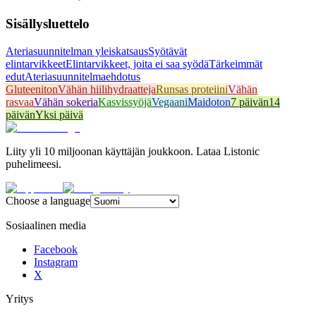
Sisällysluettelo
Ateriasuunnitelman yleiskatsaus
Syötävät
elintarvikkeet
Elintarvikkeet, joita ei saa syödä
Tärkeimmät
edut
Ateriasuunnitelmaehdotus
Gluteeniton
Vähän hiilihydraatteja
Runsas proteiini
Vähän
rasvaa
Vähän sokeria
Kasvissyöjä
Vegaani
Maidoton
7 päivän
14
päivän
Yksi päivä
Liity yli 10 miljoonan käyttäjän joukkoon. Lataa Listonic
puhelimeesi.
Choose a language
Sosiaalinen media
Facebook
Instagram
X
Yritys