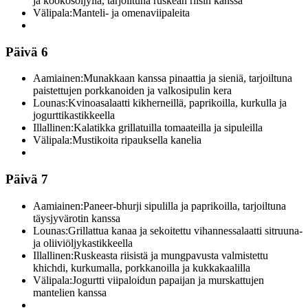
ja kookosöljyllä, tarjoiltuna ruskean riisin kanssa
Välipala:
Manteli- ja omenaviipaleita
Päivä 6
Aamiainen:
Munakkaan kanssa pinaattia ja sieniä, tarjoiltuna
paistettujen porkkanoiden ja valkosipulin kera
Lounas:
Kvinoasalaatti kikherneillä, paprikoilla, kurkulla ja
jogurttikastikkeella
Illallinen:
Kalatikka grillatuilla tomaateilla ja sipuleilla
Välipala:
Mustikoita ripauksella kanelia
Päivä 7
Aamiainen:
Paneer-bhurji sipulilla ja paprikoilla, tarjoiltuna
täysjyvärotin kanssa
Lounas:
Grillattua kanaa ja sekoitettu vihannessalaatti sitruuna-
ja oliiviöljykastikkeella
Illallinen:
Ruskeasta riisistä ja mungpavusta valmistettu
khichdi, kurkumalla, porkkanoilla ja kukkakaalilla
Välipala:
Jogurtti viipaloidun papaijan ja murskattujen
mantelien kanssa