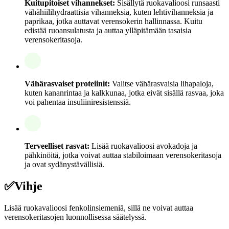
Kuitupitoiset vihannekset:
Sisällytä ruokavalioosi runsaasti
vähähiilihydraattisia vihanneksia, kuten lehtivihanneksia ja
paprikaa, jotka auttavat verensokerin hallinnassa. Kuitu
edistää ruoansulatusta ja auttaa ylläpitämään tasaisia
verensokeritasoja.
Vähärasvaiset proteiinit:
Valitse vähärasvaisia lihapaloja,
kuten kananrintaa ja kalkkunaa, jotka eivät sisällä rasvaa, joka
voi pahentaa insuliiniresistenssiä.
Terveelliset rasvat:
Lisää ruokavalioosi avokadoja ja
pähkinöitä, jotka voivat auttaa stabiloimaan verensokeritasoja
ja ovat sydänystävällisiä.
✅
Vihje
Lisää ruokavalioosi fenkolinsiemeniä, sillä ne voivat auttaa
verensokeritasojen luonnollisessa säätelyssä.