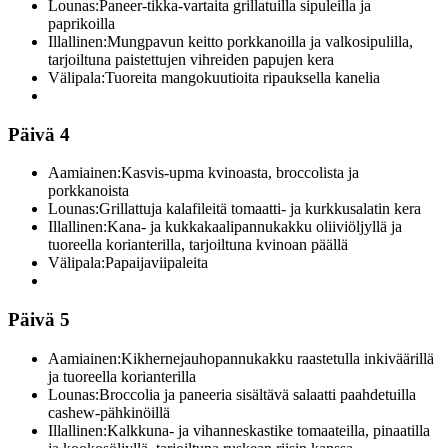
Lounas:
Paneer-tikka-vartaita grillatuilla sipuleilla ja
paprikoilla
Illallinen:
Mungpavun keitto porkkanoilla ja valkosipulilla,
tarjoiltuna paistettujen vihreiden papujen kera
Välipala:
Tuoreita mangokuutioita ripauksella kanelia
Päivä 4
Aamiainen:
Kasvis-upma kvinoasta, broccolista ja
porkkanoista
Lounas:
Grillattuja kalafileitä tomaatti- ja kurkkusalatin kera
Illallinen:
Kana- ja kukkakaalipannukakku oliiviöljyllä ja
tuoreella korianterilla, tarjoiltuna kvinoan päällä
Välipala:
Papaijaviipaleita
Päivä 5
Aamiainen:
Kikhernejauhopannukakku raastetulla inkiväärillä
ja tuoreella korianterilla
Lounas:
Broccolia ja paneeria sisältävä salaatti paahdetuilla
cashew-pähkinöillä
Illallinen:
Kalkkuna- ja vihanneskastike tomaateilla, pinaatilla