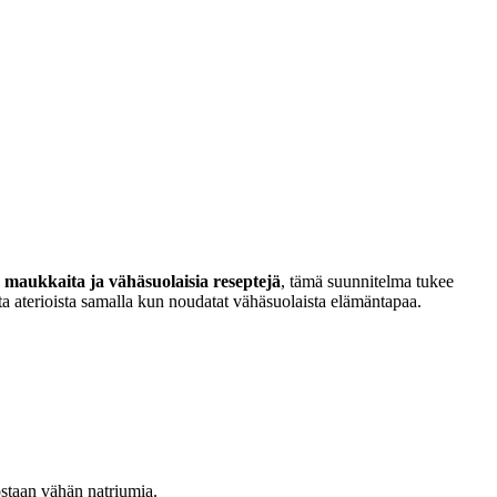
ä
maukkaita ja vähäsuolaisia reseptejä
, tämä suunnitelma tukee
ta aterioista samalla kun noudatat vähäsuolaista elämäntapaa.
nostaan vähän natriumia.