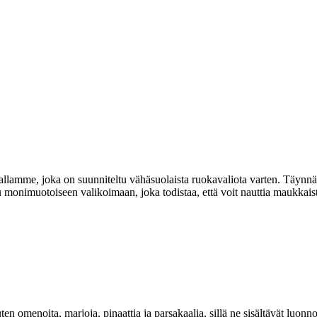
llamme, joka on suunniteltu vähäsuolaista ruokavaliota varten. Täynn
tu monimuotoiseen valikoimaan, joka todistaa, että voit nauttia maukkais
ten omenoita, marjoja, pinaattia ja parsakaalia, sillä ne sisältävät luon