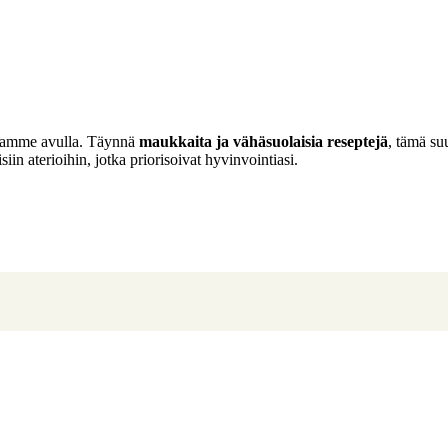
elmamme avulla. Täynnä
maukkaita ja vähäsuolaisia reseptejä
, tämä su
isiin aterioihin, jotka priorisoivat hyvinvointiasi.