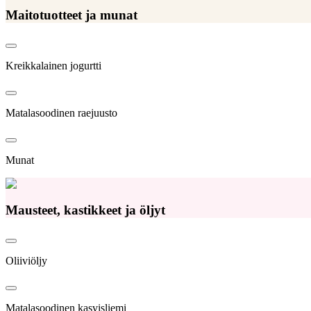
Maitotuotteet ja munat
Kreikkalainen jogurtti
Matalasoodinen raejuusto
Munat
Mausteet, kastikkeet ja öljyt
Oliiviöljy
Matalasoodinen kasvisliemi