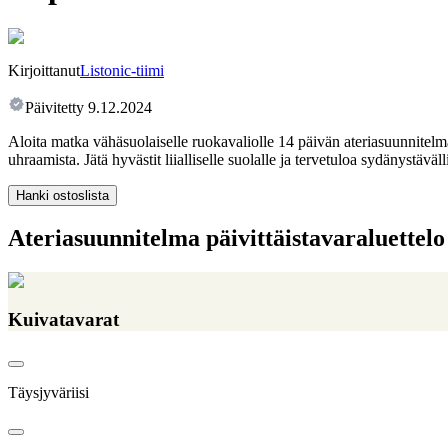
Kirjoittanut
Listonic-tiimi
Päivitetty
9.12.2024
Aloita matka vähäsuolaiselle ruokavaliolle 14 päivän ateriasuunnit
uhraamista. Jätä hyvästit liialliselle suolalle ja tervetuloa sydänystäväll
Hanki ostoslista
Ateriasuunnitelma päivittäistavaraluettelo
Kuivatavarat
Täysjyväriisi