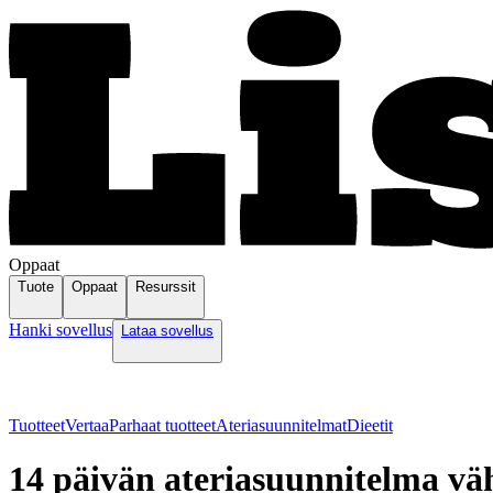
Oppaat
Tuote
Oppaat
Resurssit
Hanki sovellus
Lataa sovellus
Tuotteet
Vertaa
Parhaat tuotteet
Ateriasuunnitelmat
Dieetit
14 päivän ateriasuunnitelma väh