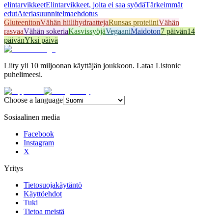
elintarvikkeet
Elintarvikkeet, joita ei saa syödä
Tärkeimmät
edut
Ateriasuunnitelmaehdotus
Gluteeniton
Vähän hiilihydraatteja
Runsas proteiini
Vähän
rasvaa
Vähän sokeria
Kasvissyöjä
Vegaani
Maidoton
7 päivän
14
päivän
Yksi päivä
Liity yli 10 miljoonan käyttäjän joukkoon. Lataa Listonic
puhelimeesi.
Choose a language
Sosiaalinen media
Facebook
Instagram
X
Yritys
Tietosuojakäytäntö
Käyttöehdot
Tuki
Tietoa meistä