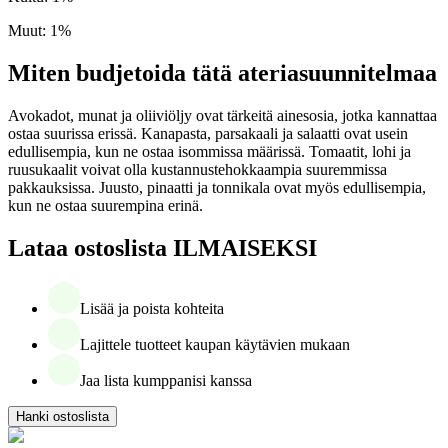
Muut
:
1
%
Miten budjetoida tätä ateriasuunnitelmaa
Avokadot, munat ja oliiviöljy ovat tärkeitä ainesosia, jotka kannattaa
ostaa suurissa erissä. Kanapasta, parsakaali ja salaatti ovat usein
edullisempia, kun ne ostaa isommissa määrissä. Tomaatit, lohi ja
ruusukaalit voivat olla kustannustehokkaampia suuremmissa
pakkauksissa. Juusto, pinaatti ja tonnikala ovat myös edullisempia,
kun ne ostaa suurempina erinä.
Lataa ostoslista ILMAISEKSI
Lisää ja poista kohteita
Lajittele tuotteet kaupan käytävien mukaan
Jaa lista kumppanisi kanssa
Hanki ostoslista