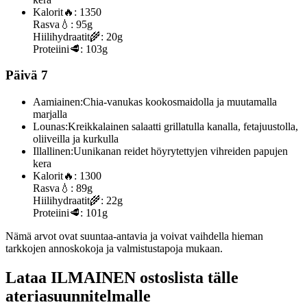
Kalorit
🔥:
1350
Rasva
💧:
95g
Hiilihydraatit
🌾:
20g
Proteiini
🥩:
103g
Päivä 7
Aamiainen:
Chia-vanukas kookosmaidolla ja muutamalla
marjalla
Lounas:
Kreikkalainen salaatti grillatulla kanalla, fetajuustolla,
oliiveilla ja kurkulla
Illallinen:
Uunikanan reidet höyrytettyjen vihreiden papujen
kera
Kalorit
🔥:
1300
Rasva
💧:
89g
Hiilihydraatit
🌾:
22g
Proteiini
🥩:
101g
Nämä arvot ovat suuntaa-antavia ja voivat vaihdella hieman
tarkkojen annoskokoja ja valmistustapoja mukaan.
Lataa ILMAINEN ostoslista tälle
ateriasuunnitelmalle