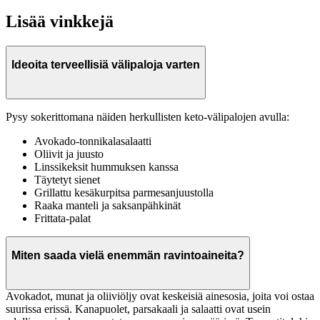
Lisää vinkkejä
Ideoita terveellisiä välipaloja varten
Pysy sokerittomana näiden herkullisten keto-välipalojen avulla:
Avokado-tonnikalasalaatti
Oliivit ja juusto
Linssikeksit hummuksen kanssa
Täytetyt sienet
Grillattu kesäkurpitsa parmesanjuustolla
Raaka manteli ja saksanpähkinät
Frittata-palat
Miten saada vielä enemmän ravintoaineita?
Avokadot, munat ja oliiviöljy ovat keskeisiä ainesosia, joita voi ostaa
suurissa erissä. Kanapuolet, parsakaali ja salaatti ovat usein