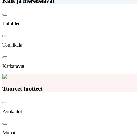
Kala ja merenelävät
Lohifilee
Tonnikala
Katkaravut
Tuoreet tuotteet
Avokadot
Munat