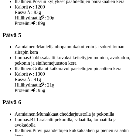
Illallinen:
Possun kyljykset paahdettujen parsakaalien kera
Kalorit
🔥:
1200
Rasva
💧:
83g
Hiilihydraatit
🌾:
20g
Proteiini
🥩:
89g
Päivä 5
Aamiainen:
Mantelijauhopannukakut voin ja sokerittoman
siirapin kera
Lounas:
Cobb-salaatti kovaksi keitettyjen munien, avokadon,
pekonin ja sinihomejuuston kera
Illallinen:
Grillatut katkaravut paistettujen pinaattien kera
Kalorit
🔥:
1300
Rasva
💧:
91g
Hiilihydraatit
🌾:
21g
Proteiini
🥩:
95g
Päivä 6
Aamiainen:
Munakkaat cheddarjuustolla ja pekonilla
Lounas:
BLT-salaatti pekonilla, salaatilla, tomaatilla ja
avokadolla
Illallinen:
Pihvi paahdettujen kukkakaalien ja pienen salaatin
kera