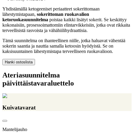
Yhdistämällä ketogeeniset periaatteet sokerittomaan
lähestymistapaan,
sokerittoman ruokavalion
ketoruokasuunnitelma
poistaa kaikki lisätyt sokerit. Se keskittyy
kokonaisiin, prosessoimattomiin elintarvikkeisiin, jotka ovat rikkaita
terveellisistä rasvoista ja vähähiilihydraattisia.
Tämä suunnitelma on ihanteellinen niille, jotka haluavat vähentää
sokerin saantia ja nauttia samalla ketoosin hyödyistä. Se on
kaksisuuntainen lähestymistapa terveelliseen ruokavalioon.
Hanki ostoslista
Ateriasuunnitelma
päivittäistavaraluettelo
Kuivatavarat
Mantelijauho