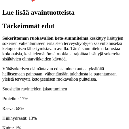
Lue lisää avaintuotteista
Tärkeimmät edut
Sokerittoman ruokavalion keto-suunnitelma
keskittyy lisättyjen
sokerien vähentämiseen erilaisten terveyshyötyjen saavuttamiseksi
ketogeenisen lähestymistavan avulla. Tämä suunnitelma korostaa
kokonaisia, käsittelemättömiä ruokia ja rajoittaa lisättyjä sokereita
sisältävien elintarvikkeiden käyttöä.
Vähäsokerisen elämäntavan edistäminen auttaa yksilöitä
hallitsemaan painoaan, vähentämään tulehdusta ja parantamaan
yleistä terveyttä ketogeenisen ruokavalion puitteissa.
Suositeltu ravinteiden jakautuminen
Proteiini
:
17
%
Rasva
:
68
%
Hiilihydraatit
:
13
%
Kuitu
:
1
%