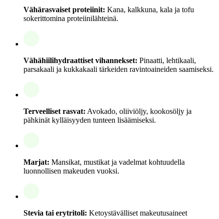
Vähärasvaiset proteiinit:
Kana, kalkkuna, kala ja tofu
sokerittomina proteiinilähteinä.
Vähähiilihydraattiset vihannekset:
Pinaatti, lehtikaali,
parsakaali ja kukkakaali tärkeiden ravintoaineiden saamiseksi.
Terveelliset rasvat:
Avokado, oliiviöljy, kookosöljy ja
pähkinät kylläisyyden tunteen lisäämiseksi.
Marjat:
Mansikat, mustikat ja vadelmat kohtuudella
luonnollisen makeuden vuoksi.
Stevia tai erytritoli:
Ketoystävälliset makeutusaineet