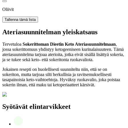
Oliivit
Tallenna tämä lista
Ateriasuunnitelman yleiskatsaus
Tervetuloa
Sokerittoman Dieetin Keto Ateriasuunnitelmaan
,
jossa sokerittomuus yhdistyy ketogeeniseen kurinalaisuuteen. Tämä
ateriasuunnitelma tarjoaa aterioita, jotka eivät sisällä lisättyä sokeria,
ja se tukee sekä keto- että sokeritonta ruokavaliota.
Jokainen resepti on huolellisesti suunniteltu niin, että se on
sokeriton, mutta tarjoaa silti herkullisia ja ravitsemuksellisesti
tasapainoisia keto-vaihtoehtoja. Hyväksy ruokavalio, joka poistaa
sokerin ilman, että maku tai ketoperiaatteet kärsivät.
Syötävät elintarvikkeet