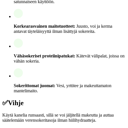
satunnaiseen käyttöön.
Korkearasvainen maitotuotteet:
Juusto, voi ja kerma
antavat täyteläisyyttä ilman lisättyjä sokereita.
Vähäsokeriset proteiinipatukat:
Kätevät välipalat, joissa on
vähän sokeria.
Sokerittomat juomat:
Vesi, yrttitee ja makeuttamaton
mantelimaito.
✅
Vihje
Käytä kanelia runsaasti, sillä se voi jäljitellä makeutta ja auttaa
säätelemään verensokeritasoja ilman hiilihydraatteja.