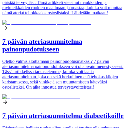
piristää terveyttäsi. Tämä artikkeli vie sinut maukkaiden ja
ravinteikkaiden ruokien maailmaan ja opastaa, kuinka voit muuttaa
nämä ateriat tehokkaaksi ostoslistaksi. Lähdetään matkaan!
7 päivän ateriasuunnitelma
painonpudotukseen
Oletko valmis aloittamaan painonpudotusmatkasi? 7 päivän
ateriasuunnitelma painonpudotukseen voi olla avain menestykseesi.
Tässä artikkelissa tarkastelemme, kuinka voit laatia
ateriasuunnitelman, joka on sekä herkullinen että tehokas kilojen
karistamisessa, sekä vinkkejä sen muuntamiseen käteväksi
ostoslistaksi. On aika innostua terveystavoitteistasi!
7 päivän ateriasuunnitelma diabeetikoille
Diabeteksen hallinta ruokavalion avulla ei tarvitse olla pelottavaa.