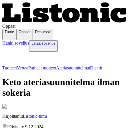
Oppaat
Tuote
Oppaat
Resurssit
Hanki sovellus
Lataa sovellus
Tuotteet
Vertaa
Parhaat tuotteet
Ateriasuunnitelmat
Dieetit
Keto ateriasuunnitelma ilman
sokeria
Kirjoittanut
Listonic-tiimi
Päivitetty
9.12.2024