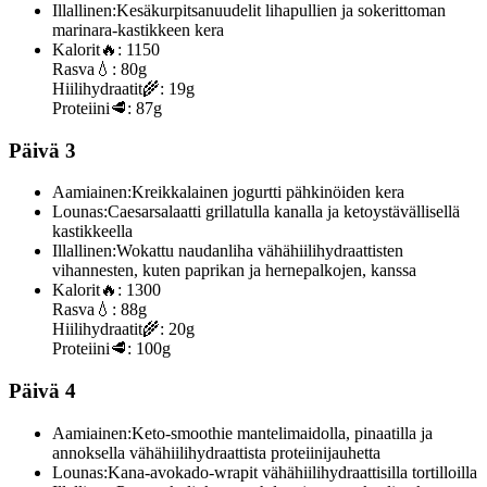
Illallinen:
Kesäkurpitsanuudelit lihapullien ja sokerittoman
marinara-kastikkeen kera
Kalorit
🔥:
1150
Rasva
💧:
80g
Hiilihydraatit
🌾:
19g
Proteiini
🥩:
87g
Päivä 3
Aamiainen:
Kreikkalainen jogurtti pähkinöiden kera
Lounas:
Caesarsalaatti grillatulla kanalla ja ketoystävällisellä
kastikkeella
Illallinen:
Wokattu naudanliha vähähiilihydraattisten
vihannesten, kuten paprikan ja hernepalkojen, kanssa
Kalorit
🔥:
1300
Rasva
💧:
88g
Hiilihydraatit
🌾:
20g
Proteiini
🥩:
100g
Päivä 4
Aamiainen:
Keto-smoothie mantelimaidolla, pinaatilla ja
annoksella vähähiilihydraattista proteiinijauhetta
Lounas:
Kana-avokado-wrapit vähähiilihydraattisilla tortilloilla