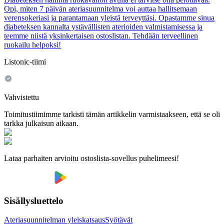
Opi, miten 7 päivän ateriasuunnitelma voi auttaa hallitsemaan
verensokeriasi ja parantamaan yleistä terveyttäsi. Opastamme sinua
diabeteksen kannalta ystävällisten aterioiden valmistamisessa ja
teemme niistä yksinkertaisen ostoslistan. Tehdään terveellinen
ruokailu helpoksi!
Listonic-tiimi
Vahvistettu
Toimitustiimimme tarkisti tämän artikkelin varmistaakseen, että se oli
tarkka julkaisun aikaan.
Lataa parhaiten arvioitu ostoslista-sovellus puhelimeesi!
Sisällysluettelo
Ateriasuunnitelman yleiskatsaus
Syötävät