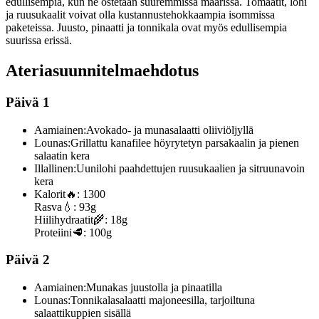
edullisempia, kun ne ostetaan suuremmissa määrissä. Tomaatit, lohi
ja ruusukaalit voivat olla kustannustehokkaampia isommissa
paketeissa. Juusto, pinaatti ja tonnikala ovat myös edullisempia
suurissa erissä.
Ateriasuunnitelmaehdotus
Päivä 1
Aamiainen:
Avokado- ja munasalaatti oliiviöljyllä
Lounas:
Grillattu kanafilee höyrytetyn parsakaalin ja pienen
salaatin kera
Illallinen:
Uunilohi paahdettujen ruusukaalien ja sitruunavoin
kera
Kalorit
🔥:
1300
Rasva
💧:
93g
Hiilihydraatit
🌾:
18g
Proteiini
🥩:
100g
Päivä 2
Aamiainen:
Munakas juustolla ja pinaatilla
Lounas:
Tonnikalasalaatti majoneesilla, tarjoiltuna
salaattikuppien sisällä