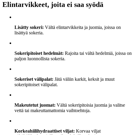
Elintarvikkeet, joita ei saa syödä
Lisätty sokeri:
Vältä elintarvikkeita ja juomia, joissa on
lisättyä sokeria.
Sokeripitoiset hedelmät:
Rajoita tai vältä hedelmiä, joissa on
paljon luonnollista sokeria.
Sokeriset välipalat:
Jätä väliin karkit, keksit ja muut
sokeripitoiset välipalat.
Makeutetut juomat:
Vältä sokeripitoisia juomia ja valitse
vettä tai makeuttamattomia vaihtoehtoja.
Korkeahiilihydraattiset viljat:
Korvaa viljat