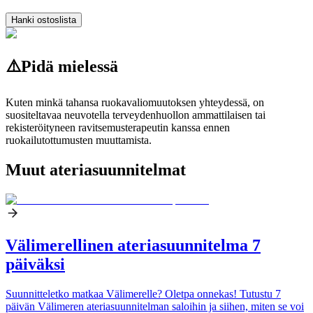
Hanki ostoslista
⚠️
Pidä mielessä
Kuten minkä tahansa ruokavaliomuutoksen yhteydessä, on
suositeltavaa neuvotella terveydenhuollon ammattilaisen tai
rekisteröityneen ravitsemusterapeutin kanssa ennen
ruokailutottumusten muuttamista.
Muut ateriasuunnitelmat
Välimerellinen ateriasuunnitelma 7
päiväksi
Suunnitteletko matkaa Välimerelle? Oletpa onnekas! Tutustu 7
päivän Välimeren ateriasuunnitelman saloihin ja siihen, miten se voi