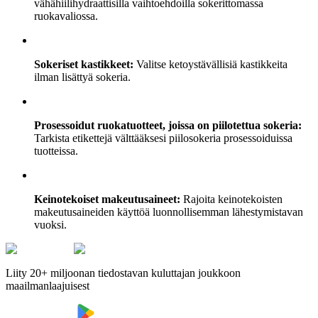
vähähiilihydraattisilla vaihtoehdoilla sokerittomassa
ruokavaliossa.
Sokeriset kastikkeet:
Valitse ketoystävällisiä kastikkeita
ilman lisättyä sokeria.
Prosessoidut ruokatuotteet, joissa on piilotettua sokeria:
Tarkista etikettejä välttääksesi piilosokeria prosessoiduissa
tuotteissa.
Keinotekoiset makeutusaineet:
Rajoita keinotekoisten
makeutusaineiden käyttöä luonnollisemman lähestymistavan
vuoksi.
Liity 20+ miljoonan tiedostavan kuluttajan joukkoon
maailmanlaajuisest