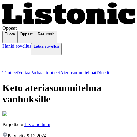
Oppaat
Tuote
Oppaat
Resurssit
Hanki sovellus
Lataa sovellus
Tuotteet
Vertaa
Parhaat tuotteet
Ateriasuunnitelmat
Dieetit
Keto ateriasuunnitelma
vanhuksille
Kirjoittanut
Listonic-tiimi
Päivitetty
9.12.2024