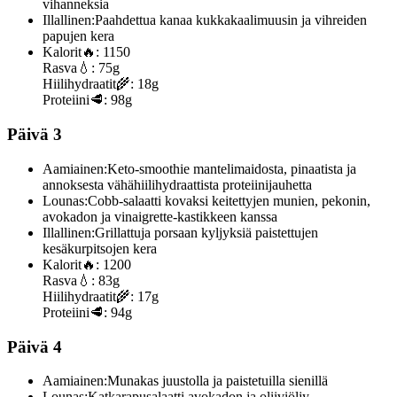
vihanneksia
Illallinen:
Paahdettua kanaa kukkakaalimuusin ja vihreiden
papujen kera
Kalorit
🔥:
1150
Rasva
💧:
75g
Hiilihydraatit
🌾:
18g
Proteiini
🥩:
98g
Päivä 3
Aamiainen:
Keto-smoothie mantelimaidosta, pinaatista ja
annoksesta vähähiilihydraattista proteiinijauhetta
Lounas:
Cobb-salaatti kovaksi keitettyjen munien, pekonin,
avokadon ja vinaigrette-kastikkeen kanssa
Illallinen:
Grillattuja porsaan kyljyksiä paistettujen
kesäkurpitsojen kera
Kalorit
🔥:
1200
Rasva
💧:
83g
Hiilihydraatit
🌾:
17g
Proteiini
🥩:
94g
Päivä 4
Aamiainen:
Munakas juustolla ja paistetuilla sienillä
Lounas:
Katkarapusalaatti avokadon ja oliiviöljy-