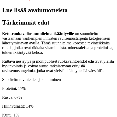
Lue lisää avaintuotteista
Tärkeimmät edut
Keto-ruokavaliosuunnitelma ikääntyville
on suunniteltu
vastaamaan vanhempien ihmisten ravitsemustarpeita ketogeenisen
lähestymistavan avulla. Tämä suunnitelma korostaa ravinteikkaita
ruokia, jotka ovat rikkaita vitamiineista, mineraaleista ja proteiinista,
tukien ikääntyvää kehoa.
Riittävä nesteytys ja monipuoliset ruokavaihtoehdot edistävät yleistä
hyvinvointia ja voivat auttaa ratkaisemaan erityisiä
ravitsemusongelmia, jotka ovat yleisiä ikääntyneellä väestöllä.
Suositeltu ravinteiden jakautuminen
Proteiini
:
17
%
Rasva
:
67
%
Hiilihydraatit
:
14
%
Kuitu
:
1
%