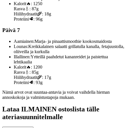
Kalorit
🔥:
1250
Rasva
💧:
87g
Hiilihydraatit
🌾:
18g
Proteiini
🥩:
96g
Päivä 7
Aamiainen:
Marja- ja pinaattismoothie kookosmaidosta
Lounas:
Kreikkalainen salaatti grillatulla kanalla, fetajuustolla,
oliiveilla ja kurkulla
Illallinen:
Yrtteillä paahdetut kananreidet ja paistettua
lehtikaalia
Kalorit
🔥:
1200
Rasva
💧:
85g
Hiilihydraatit
🌾:
17g
Proteiini
🥩:
93g
Nämä arvot ovat suuntaa-antavia ja voivat vaihdella hieman
annoskokoja ja valmistustapoja mukaan.
Lataa ILMAINEN ostoslista tälle
ateriasuunnitelmalle