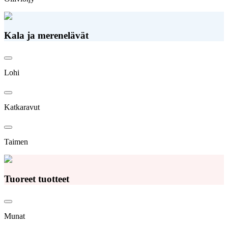
Kala ja merenelävät
Lohi
Katkaravut
Taimen
Tuoreet tuotteet
Munat