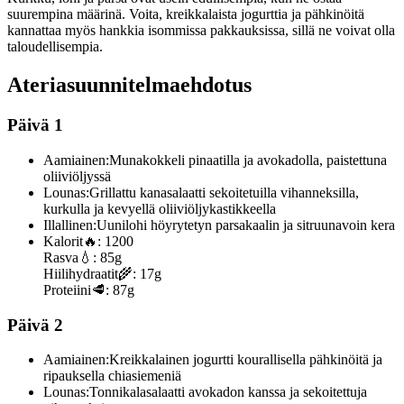
suurempina määrinä. Voita, kreikkalaista jogurttia ja pähkinöitä
kannattaa myös hankkia isommissa pakkauksissa, sillä ne voivat olla
taloudellisempia.
Ateriasuunnitelmaehdotus
Päivä 1
Aamiainen:
Munakokkeli pinaatilla ja avokadolla, paistettuna
oliiviöljyssä
Lounas:
Grillattu kanasalaatti sekoitetuilla vihanneksilla,
kurkulla ja kevyellä oliiviöljykastikkeella
Illallinen:
Uunilohi höyrytetyn parsakaalin ja sitruunavoin kera
Kalorit
🔥:
1200
Rasva
💧:
85g
Hiilihydraatit
🌾:
17g
Proteiini
🥩:
87g
Päivä 2
Aamiainen:
Kreikkalainen jogurtti kourallisella pähkinöitä ja
ripauksella chiasiemeniä
Lounas:
Tonnikalasalaatti avokadon kanssa ja sekoitettuja