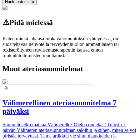
Hanki ostoslista
⚠️
Pidä mielessä
Kuten minkä tahansa ruokavaliomuutoksen yhteydessä, on
suositeltavaa neuvotella terveydenhuollon ammattilaisen tai
rekisteröityneen ravitsemusterapeutin kanssa ennen
ruokailutottumusten muuttamista.
Muut ateriasuunnitelmat
Välimerellinen ateriasuunnitelma 7
päiväksi
Suunnitteletko matkaa Välimerelle? Oletpa onnekas! Tutustu 7
päivän Välimeren ateriasuunnitelman saloihin ja siihen, miten se voi
piristää terveyttäsi. Tämä artikkeli vie sinut maukkaiden ja