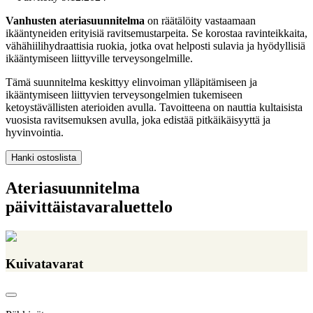
Vanhusten ateriasuunnitelma
on räätälöity vastaamaan
ikääntyneiden erityisiä ravitsemustarpeita. Se korostaa ravinteikkaita,
vähähiilihydraattisia ruokia, jotka ovat helposti sulavia ja hyödyllisiä
ikääntymiseen liittyville terveysongelmille.
Tämä suunnitelma keskittyy elinvoiman ylläpitämiseen ja
ikääntymiseen liittyvien terveysongelmien tukemiseen
ketoystävällisten aterioiden avulla. Tavoitteena on nauttia kultaisista
vuosista ravitsemuksen avulla, joka edistää pitkäikäisyyttä ja
hyvinvointia.
Hanki ostoslista
Ateriasuunnitelma
päivittäistavaraluettelo
Kuivatavarat