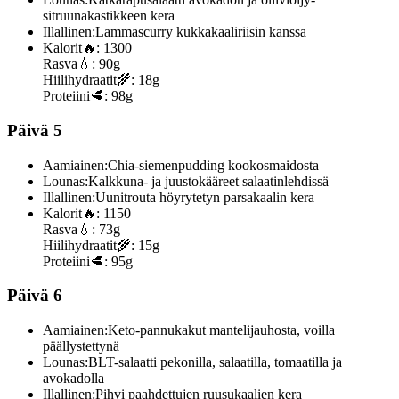
sitruunakastikkeen kera
Illallinen:
Lammascurry kukkakaaliriisin kanssa
Kalorit
🔥:
1300
Rasva
💧:
90g
Hiilihydraatit
🌾:
18g
Proteiini
🥩:
98g
Päivä 5
Aamiainen:
Chia-siemenpudding kookosmaidosta
Lounas:
Kalkkuna- ja juustokääreet salaatinlehdissä
Illallinen:
Uunitrouta höyrytetyn parsakaalin kera
Kalorit
🔥:
1150
Rasva
💧:
73g
Hiilihydraatit
🌾:
15g
Proteiini
🥩:
95g
Päivä 6
Aamiainen:
Keto-pannukakut mantelijauhosta, voilla
päällystettynä
Lounas:
BLT-salaatti pekonilla, salaatilla, tomaatilla ja
avokadolla
Illallinen:
Pihvi paahdettujen ruusukaalien kera