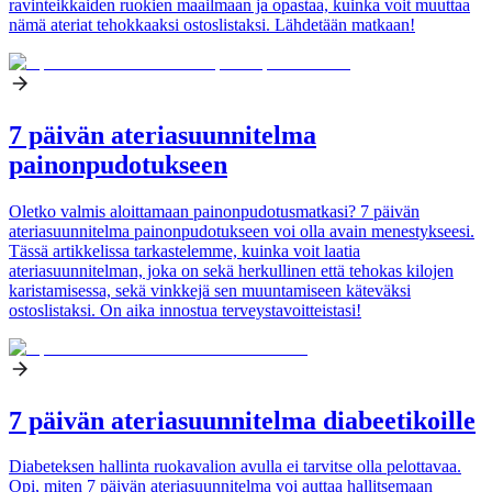
ravinteikkaiden ruokien maailmaan ja opastaa, kuinka voit muuttaa
nämä ateriat tehokkaaksi ostoslistaksi. Lähdetään matkaan!
7 päivän ateriasuunnitelma
painonpudotukseen
Oletko valmis aloittamaan painonpudotusmatkasi? 7 päivän
ateriasuunnitelma painonpudotukseen voi olla avain menestykseesi.
Tässä artikkelissa tarkastelemme, kuinka voit laatia
ateriasuunnitelman, joka on sekä herkullinen että tehokas kilojen
karistamisessa, sekä vinkkejä sen muuntamiseen käteväksi
ostoslistaksi. On aika innostua terveystavoitteistasi!
7 päivän ateriasuunnitelma diabeetikoille
Diabeteksen hallinta ruokavalion avulla ei tarvitse olla pelottavaa.
Opi, miten 7 päivän ateriasuunnitelma voi auttaa hallitsemaan