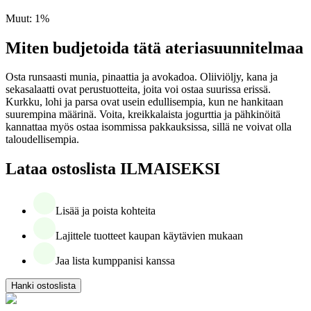
Muut
:
1
%
Miten budjetoida tätä ateriasuunnitelmaa
Osta runsaasti munia, pinaattia ja avokadoa. Oliiviöljy, kana ja
sekasalaatti ovat perustuotteita, joita voi ostaa suurissa erissä.
Kurkku, lohi ja parsa ovat usein edullisempia, kun ne hankitaan
suurempina määrinä. Voita, kreikkalaista jogurttia ja pähkinöitä
kannattaa myös ostaa isommissa pakkauksissa, sillä ne voivat olla
taloudellisempia.
Lataa ostoslista ILMAISEKSI
Lisää ja poista kohteita
Lajittele tuotteet kaupan käytävien mukaan
Jaa lista kumppanisi kanssa
Hanki ostoslista