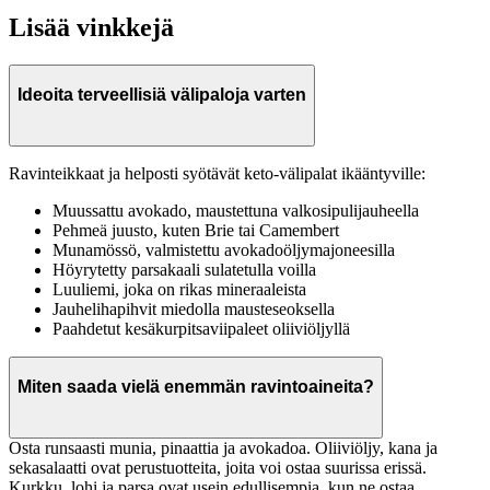
Lisää vinkkejä
Ideoita terveellisiä välipaloja varten
Ravinteikkaat ja helposti syötävät keto-välipalat ikääntyville:
Muussattu avokado, maustettuna valkosipulijauheella
Pehmeä juusto, kuten Brie tai Camembert
Munamössö, valmistettu avokadoöljymajoneesilla
Höyrytetty parsakaali sulatetulla voilla
Luuliemi, joka on rikas mineraaleista
Jauhelihapihvit miedolla mausteseoksella
Paahdetut kesäkurpitsaviipaleet oliiviöljyllä
Miten saada vielä enemmän ravintoaineita?
Osta runsaasti munia, pinaattia ja avokadoa. Oliiviöljy, kana ja
sekasalaatti ovat perustuotteita, joita voi ostaa suurissa erissä.
Kurkku, lohi ja parsa ovat usein edullisempia, kun ne ostaa