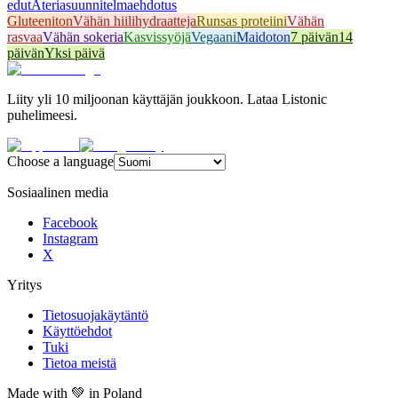
edut
Ateriasuunnitelmaehdotus
Gluteeniton
Vähän hiilihydraatteja
Runsas proteiini
Vähän
rasvaa
Vähän sokeria
Kasvissyöjä
Vegaani
Maidoton
7 päivän
14
päivän
Yksi päivä
Liity yli 10 miljoonan käyttäjän joukkoon. Lataa Listonic
puhelimeesi.
Choose a language
Sosiaalinen media
Facebook
Instagram
X
Yritys
Tietosuojakäytäntö
Käyttöehdot
Tuki
Tietoa meistä
Made with
💚
in Poland