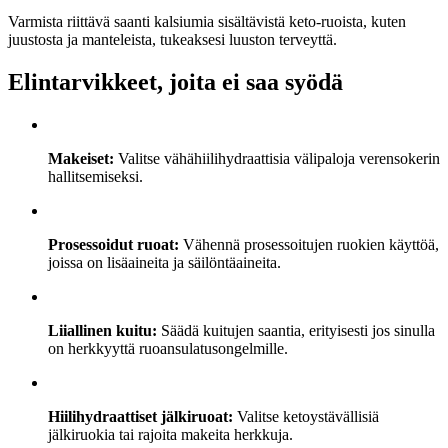
Varmista riittävä saanti kalsiumia sisältävistä keto-ruoista, kuten
juustosta ja manteleista, tukeaksesi luuston terveyttä.
Elintarvikkeet, joita ei saa syödä
Makeiset:
Valitse vähähiilihydraattisia välipaloja verensokerin
hallitsemiseksi.
Prosessoidut ruoat:
Vähennä prosessoitujen ruokien käyttöä,
joissa on lisäaineita ja säilöntäaineita.
Liiallinen kuitu:
Säädä kuitujen saantia, erityisesti jos sinulla
on herkkyyttä ruoansulatusongelmille.
Hiilihydraattiset jälkiruoat:
Valitse ketoystävällisiä
jälkiruokia tai rajoita makeita herkkuja.