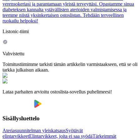
verensokeriasi ja parantamaan yleistä terveyttäsi. Opastamme sinua
diabeteksen kannalta ystävällisten aterioiden valmistamisessa ja
teemme niistä yksinkertaisen ostoslistan. Tehdään terveellinen
ruokailu helpoksi!
Listonic-tiimi
Vahvistettu
Toimitustiimimme tarkisti tämän artikkelin varmistaakseen, että se oli
tarkka julkaisun aikaan.
Lataa parhaiten arvioitu ostoslista-sovellus puhelimeesi!
Sisällysluettelo
Ateriasuunnitelman yleiskatsaus
Syötävät
elintarvikkeet
Elintarvikkeet, joita ei saa syödä
Tärkeimmät