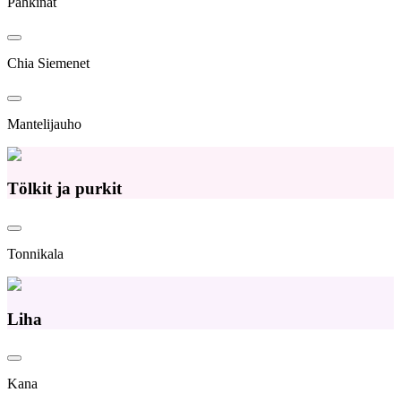
Pähkinät
Chia Siemenet
Mantelijauho
Tölkit ja purkit
Tonnikala
Liha
Kana