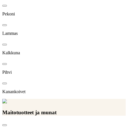
Pekoni
Lammas
Kalkkuna
Pihvi
Kanankoivet
Maitotuotteet ja munat