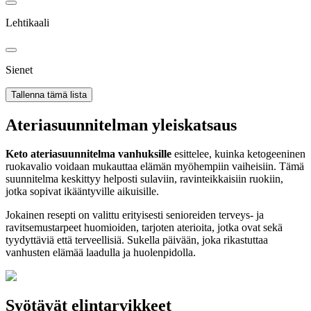
Lehtikaali
Sienet
Tallenna tämä lista
Ateriasuunnitelman yleiskatsaus
Keto ateriasuunnitelma vanhuksille
esittelee, kuinka ketogeeninen
ruokavalio voidaan mukauttaa elämän myöhempiin vaiheisiin. Tämä
suunnitelma keskittyy helposti sulaviin, ravinteikkaisiin ruokiin,
jotka sopivat ikääntyville aikuisille.
Jokainen resepti on valittu erityisesti senioreiden terveys- ja
ravitsemustarpeet huomioiden, tarjoten aterioita, jotka ovat sekä
tyydyttäviä että terveellisiä. Sukella päivään, joka rikastuttaa
vanhusten elämää laadulla ja huolenpidolla.
Syötävät elintarvikkeet