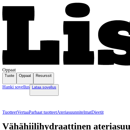
Oppaat
Tuote
Oppaat
Resurssit
Hanki sovellus
Lataa sovellus
Tuotteet
Vertaa
Parhaat tuotteet
Ateriasuunnitelmat
Dieetit
Vähähiilihydraattinen ateriasu