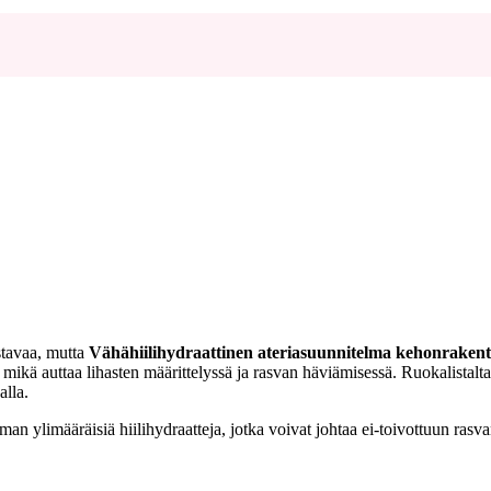
stavaa, mutta
Vähähiilihydraattinen ateriasuunnitelma kehonrakenta
ja, mikä auttaa lihasten määrittelyssä ja rasvan häviämisessä. Ruokalista
alla.
man ylimääräisiä hiilihydraatteja, jotka voivat johtaa ei-toivottuun rasv