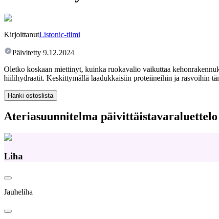
Kirjoittanut
Listonic-tiimi
Päivitetty
9.12.2024
Oletko koskaan miettinyt, kuinka ruokavalio vaikuttaa kehonrakenn
hiilihydraatit. Keskittymällä laadukkaisiin proteiineihin ja rasvoihin
Hanki ostoslista
Ateriasuunnitelma päivittäistavaraluettelo
Liha
Jauheliha