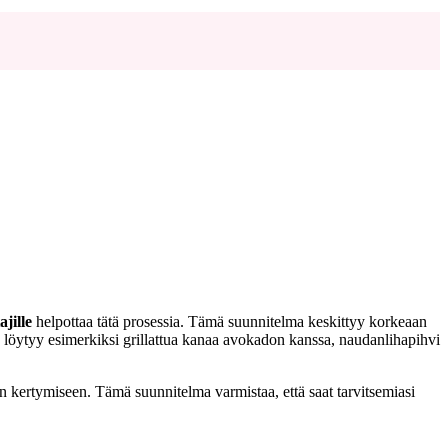
jille
helpottaa tätä prosessia. Tämä suunnitelma keskittyy korkeaan
lta löytyy esimerkiksi grillattua kanaa avokadon kanssa, naudanlihapihvi
an kertymiseen. Tämä suunnitelma varmistaa, että saat tarvitsemiasi