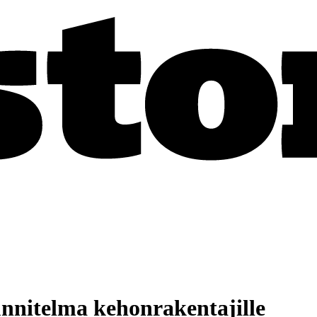
unnitelma kehonrakentajille