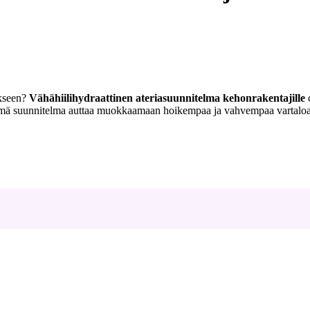
ukseen?
Vähähiilihydraattinen ateriasuunnitelma kehonrakentajille
o
 tämä suunnitelma auttaa muokkaamaan hoikempaa ja vahvempaa vartaloa il