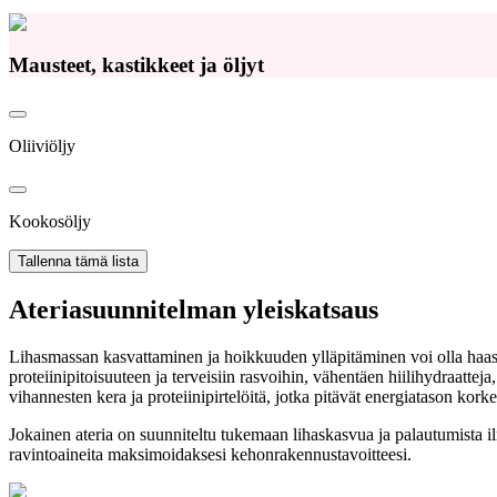
Mausteet, kastikkeet ja öljyt
Oliiviöljy
Kookosöljy
Tallenna tämä lista
Ateriasuunnitelman yleiskatsaus
Lihasmassan kasvattaminen ja hoikkuuden ylläpitäminen voi olla haa
proteiinipitoisuuteen ja terveisiin rasvoihin, vähentäen hiilihydraatte
vihannesten kera ja proteiinipirtelöitä, jotka pitävät energiatason korke
Jokainen ateria on suunniteltu tukemaan lihaskasvua ja palautumista il
ravintoaineita maksimoidaksesi kehonrakennustavoitteesi.