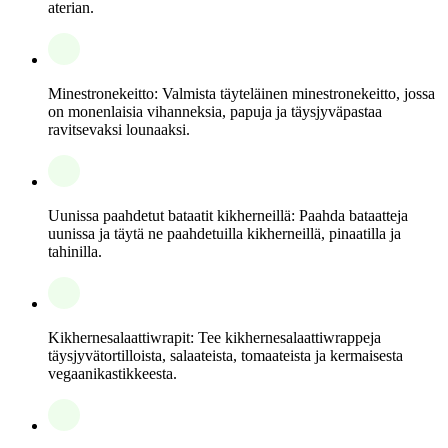
aterian.
Minestronekeitto: Valmista täyteläinen minestronekeitto, jossa
on monenlaisia vihanneksia, papuja ja täysjyväpastaa
ravitsevaksi lounaaksi.
Uunissa paahdetut bataatit kikherneillä: Paahda bataatteja
uunissa ja täytä ne paahdetuilla kikherneillä, pinaatilla ja
tahinilla.
Kikhernesalaattiwrapit: Tee kikhernesalaattiwrappeja
täysjyvätortilloista, salaateista, tomaateista ja kermaisesta
vegaanikastikkeesta.