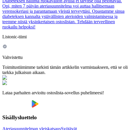
Diabeteksen hallinta ruokavalion avulla ei tarvitse olla pelottavaa.
Opi, miten 7 päivän ateriasuunnitelma voi auttaa hallitsemaan
verensokeriasi ja parantamaan yleistä terveyttäsi. Opastamme sinua
diabeteksen kannalta ystävällisten aterioiden valmistamisessa ja
teemme niistä yksinkertaisen ostoslistan. Tehdään terveellinen
ruokailu helpoksi!
Listonic-tiimi
Vahvistettu
Toimitustiimimme tarkisti tämän artikkelin varmistaakseen, että se oli
tarkka julkaisun aikaan.
Lataa parhaiten arvioitu ostoslista-sovellus puhelimeesi!
Sisällysluettelo
Ateriasuunnitelman yleiskatsaus
Syötävät