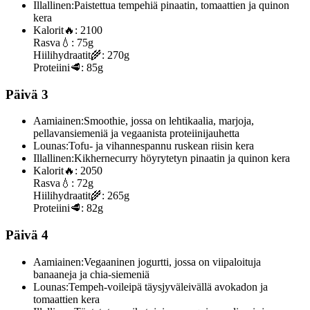
Illallinen:
Paistettua tempehiä pinaatin, tomaattien ja quinon
kera
Kalorit
🔥:
2100
Rasva
💧:
75g
Hiilihydraatit
🌾:
270g
Proteiini
🥩:
85g
Päivä 3
Aamiainen:
Smoothie, jossa on lehtikaalia, marjoja,
pellavansiemeniä ja vegaanista proteiinijauhetta
Lounas:
Tofu- ja vihannespannu ruskean riisin kera
Illallinen:
Kikhernecurry höyrytetyn pinaatin ja quinon kera
Kalorit
🔥:
2050
Rasva
💧:
72g
Hiilihydraatit
🌾:
265g
Proteiini
🥩:
82g
Päivä 4
Aamiainen:
Vegaaninen jogurtti, jossa on viipaloituja
banaaneja ja chia-siemeniä
Lounas:
Tempeh-voileipä täysjyväleivällä avokadon ja
tomaattien kera