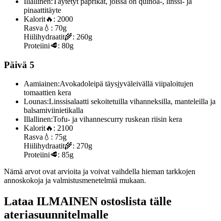
Illallinen:
Täytetyt paprikat, joissa on quinoa-, linssi- ja
pinaattitäyte
Kalorit
🔥:
2000
Rasva
💧:
70g
Hiilihydraatit
🌾:
260g
Proteiini
🥩:
80g
Päivä 5
Aamiainen:
Avokadoleipä täysjyväleivällä viipaloitujen
tomaattien kera
Lounas:
Linssisalaatti sekoitetuilla vihanneksilla, manteleilla ja
balsamiviinietikalla
Illallinen:
Tofu- ja vihannescurry ruskean riisin kera
Kalorit
🔥:
2100
Rasva
💧:
75g
Hiilihydraatit
🌾:
270g
Proteiini
🥩:
85g
Nämä arvot ovat arvioita ja voivat vaihdella hieman tarkkojen
annoskokoja ja valmistusmenetelmiä mukaan.
Lataa ILMAINEN ostoslista tälle
ateriasuunnitelmalle