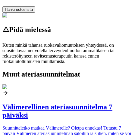
Hanki ostoslista
⚠️
Pidä mielessä
Kuten minkä tahansa ruokavaliomuutoksen yhteydessä, on
suositeltavaa neuvotella terveydenhuollon ammattilaisen tai
rekisteröityneen ravitsemusterapeutin kanssa ennen
ruokailutottumusten muuttamista.
Muut ateriasuunnitelmat
Välimerellinen ateriasuunnitelma 7
päiväksi
Suunnitteletko matkaa Välimerelle? Oletpa onnekas! Tutustu 7
päivän Välimeren ateriasuunnitelman saloihin ja siihen, miten se voi