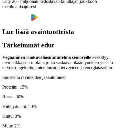
Liity 20+ miljoonan tiedostavan kuluttajan joukkoon
maailmanlaajuisest
Lue lisää avaintuotteista
Tärkeimmät edut
Vegaaninen ruokavaliosuunnitelma senioreille
keskittyy
ravinteikkaisiin ruokiin, jotka vastaavat ikääntyneiden yleisiin
terveysongelmiin, kuten luuston terveyteen ja energiatasoihin.
Suositeltu ravinteiden jakautuminen
Proteiini
:
15
%
Rasva
:
30
%
Hiilihydraatit
:
50
%
Kuitu
:
3
%
Muut
:
2
%