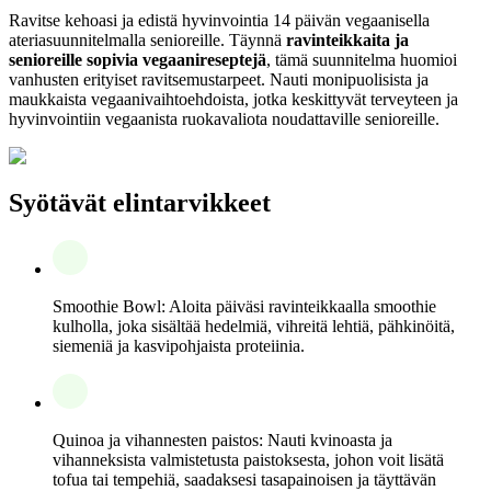
Ravitse kehoasi ja edistä hyvinvointia 14 päivän vegaanisella
ateriasuunnitelmalla senioreille. Täynnä
ravinteikkaita ja
senioreille sopivia vegaanireseptejä
, tämä suunnitelma huomioi
vanhusten erityiset ravitsemustarpeet. Nauti monipuolisista ja
maukkaista vegaanivaihtoehdoista, jotka keskittyvät terveyteen ja
hyvinvointiin vegaanista ruokavaliota noudattaville senioreille.
Syötävät elintarvikkeet
Smoothie Bowl: Aloita päiväsi ravinteikkaalla smoothie
kulholla, joka sisältää hedelmiä, vihreitä lehtiä, pähkinöitä,
siemeniä ja kasvipohjaista proteiinia.
Quinoa ja vihannesten paistos: Nauti kvinoasta ja
vihanneksista valmistetusta paistoksesta, johon voit lisätä
tofua tai tempehiä, saadaksesi tasapainoisen ja täyttävän