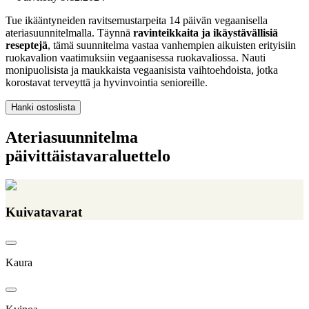
Tue ikääntyneiden ravitsemustarpeita 14 päivän vegaanisella
ateriasuunnitelmalla. Täynnä
ravinteikkaita ja ikäystävällisiä
reseptejä
, tämä suunnitelma vastaa vanhempien aikuisten erityisiin
ruokavalion vaatimuksiin vegaanisessa ruokavaliossa. Nauti
monipuolisista ja maukkaista vegaanisista vaihtoehdoista, jotka
korostavat terveyttä ja hyvinvointia senioreille.
Hanki ostoslista
Ateriasuunnitelma
päivittäistavaraluettelo
Kuivatavarat
Kaura