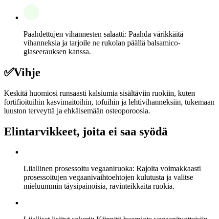
Paahdettujen vihannesten salaatti: Paahda värikkäitä
vihanneksia ja tarjoile ne rukolan päällä balsamico-
glaseerauksen kanssa.
✅
Vihje
Keskitä huomiosi runsaasti kalsiumia sisältäviin ruokiin, kuten
fortifioituihin kasvimaitoihin, tofuihin ja lehtivihanneksiin, tukemaan
luuston terveyttä ja ehkäisemään osteoporoosia.
Elintarvikkeet, joita ei saa syödä
Liiallinen prosessoitu vegaaniruoka: Rajoita voimakkaasti
prosessoitujen vegaanivaihtoehtojen kulutusta ja valitse
mieluummin täysipainoisia, ravinteikkaita ruokia.