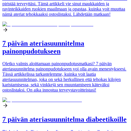
piristää terveyttäsi. Tämä artikkeli vie sinut maukkaiden ja
ravinteikkaiden ruokien maailmaan ja opastaa, kuinka voit muuttaa
nämä ateriat tehokkaaksi ostoslistaksi. Lähdetään matkaan!
7 päivän ateriasuunnitelma
painonpudotukseen
Oletko valmis aloittamaan painonpudotusmatkasi? 7 päivän
ateriasuunnitelma painonpudotukseen voi olla avain menestykseesi.
Tässä artikkelissa tarkastelemme, kuinka voit laatia
ateriasuunnitelman, joka on sekä herkullinen että tehokas kilojen
karistamisessa, sekä vinkkejä sen muuntamiseen käteväksi
ostoslistaksi. On aika innostua terveystavoitteistasi!
7 päivän ateriasuunnitelma diabeetikoille