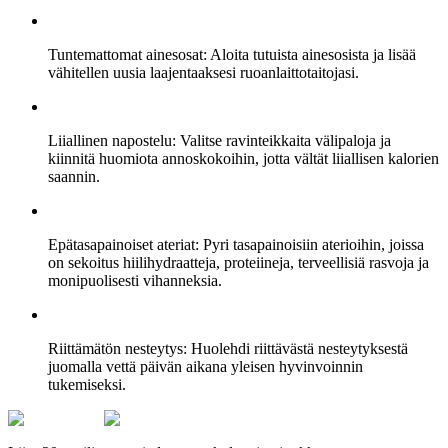
Tuntemattomat ainesosat: Aloita tutuista ainesosista ja lisää
vähitellen uusia laajentaaksesi ruoanlaittotaitojasi.
Liiallinen napostelu: Valitse ravinteikkaita välipaloja ja
kiinnitä huomiota annoskokoihin, jotta vältät liiallisen kalorien
saannin.
Epätasapainoiset ateriat: Pyri tasapainoisiin aterioihin, joissa
on sekoitus hiilihydraatteja, proteiineja, terveellisiä rasvoja ja
monipuolisesti vihanneksia.
Riittämätön nesteytys: Huolehdi riittävästä nesteytyksestä
juomalla vettä päivän aikana yleisen hyvinvoinnin
tukemiseksi.