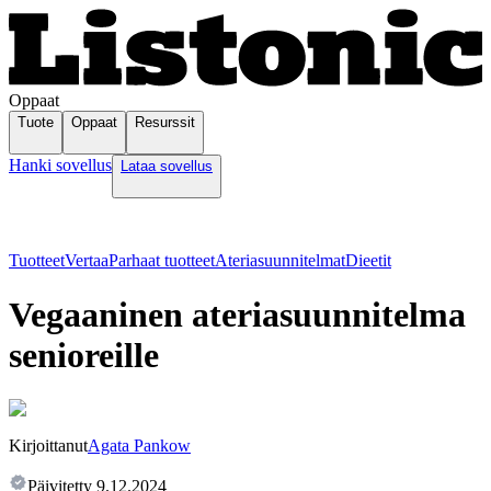
Oppaat
Tuote
Oppaat
Resurssit
Hanki sovellus
Lataa sovellus
Tuotteet
Vertaa
Parhaat tuotteet
Ateriasuunnitelmat
Dieetit
Vegaaninen ateriasuunnitelma
senioreille
Kirjoittanut
Agata Pankow
Päivitetty
9.12.2024