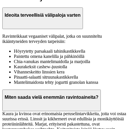
Ideoita terveellisiä välipaloja varten
Ravinteikkaat vegaaniset välipalat, jotka on suunniteltu
ikääntyneiden terveyden tarpeisiin:
Höyrytetty parsakaali tahinikastikkeella
Paistettu omena kanelilla ja pähkinöillä
Chia-vanukas mantelimaidolla ja marjoilla
Kaurakeksit cashew-juustolla
Vihanneskeitto linssien kera
Pinaatti-salaatti sitruunakastikkeella
Mantelimaidosta tehty jogurtti granolan kanssa
Miten saada vielä enemmän ravintoaineita?
Kaura ja kvinoa ovat erinomaisia peruselintarvikkeita, joita voi ostaa
suurissa erissä. Linssit ja kikherneet ovat edullisia ja monikäyttöisiä
proteiininlähteitä. Marjat, erityisesti pakastettuna, ovat