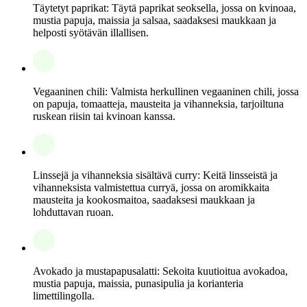
Täytetyt paprikat: Täytä paprikat seoksella, jossa on kvinoaa,
mustia papuja, maissia ja salsaa, saadaksesi maukkaan ja
helposti syötävän illallisen.
Vegaaninen chili: Valmista herkullinen vegaaninen chili, jossa
on papuja, tomaatteja, mausteita ja vihanneksia, tarjoiltuna
ruskean riisin tai kvinoan kanssa.
Linssejä ja vihanneksia sisältävä curry: Keitä linsseistä ja
vihanneksista valmistettua curryä, jossa on aromikkaita
mausteita ja kookosmaitoa, saadaksesi maukkaan ja
lohduttavan ruoan.
Avokado ja mustapapusalatti: Sekoita kuutioitua avokadoa,
mustia papuja, maissia, punasipulia ja korianteria
limettilingolla.