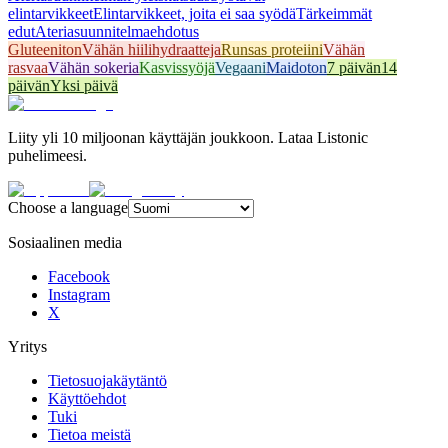
elintarvikkeet
Elintarvikkeet, joita ei saa syödä
Tärkeimmät
edut
Ateriasuunnitelmaehdotus
Gluteeniton
Vähän hiilihydraatteja
Runsas proteiini
Vähän
rasvaa
Vähän sokeria
Kasvissyöjä
Vegaani
Maidoton
7 päivän
14
päivän
Yksi päivä
Liity yli 10 miljoonan käyttäjän joukkoon. Lataa Listonic
puhelimeesi.
Choose a language
Sosiaalinen media
Facebook
Instagram
X
Yritys
Tietosuojakäytäntö
Käyttöehdot
Tuki
Tietoa meistä