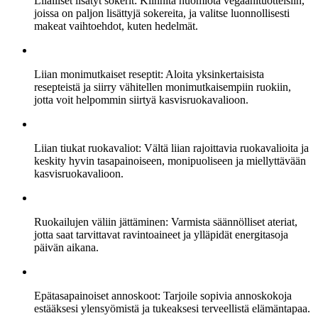
Liialliset lisätyt sokerit: Kiinnitä huomiota vegaanituotteisiin,
joissa on paljon lisättyjä sokereita, ja valitse luonnollisesti
makeat vaihtoehdot, kuten hedelmät.
Liian monimutkaiset reseptit: Aloita yksinkertaisista
resepteistä ja siirry vähitellen monimutkaisempiin ruokiin,
jotta voit helpommin siirtyä kasvisruokavalioon.
Liian tiukat ruokavaliot: Vältä liian rajoittavia ruokavalioita ja
keskity hyvin tasapainoiseen, monipuoliseen ja miellyttävään
kasvisruokavalioon.
Ruokailujen väliin jättäminen: Varmista säännölliset ateriat,
jotta saat tarvittavat ravintoaineet ja ylläpidät energitasoja
päivän aikana.
Epätasapainoiset annoskoot: Tarjoile sopivia annoskokoja
estääksesi ylensyömistä ja tukeaksesi terveellistä elämäntapaa.