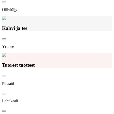
Oliiviöljy
Kahvi ja tee
Yrttitee
Tuoreet tuotteet
Pinaatti
Lehtikaali