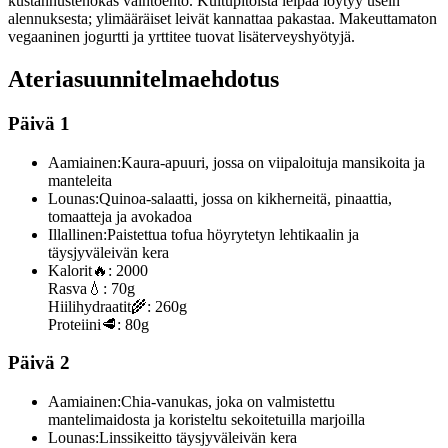
kustannustehokas vaihtoehto. Kuitupitoista leipää löytyy usein
alennuksesta; ylimääräiset leivät kannattaa pakastaa. Makeuttamaton
vegaaninen jogurtti ja yrttitee tuovat lisäterveyshyötyjä.
Ateriasuunnitelmaehdotus
Päivä 1
Aamiainen:
Kaura-apuuri, jossa on viipaloituja mansikoita ja
manteleita
Lounas:
Quinoa-salaatti, jossa on kikherneitä, pinaattia,
tomaatteja ja avokadoa
Illallinen:
Paistettua tofua höyrytetyn lehtikaalin ja
täysjyväleivän kera
Kalorit
🔥:
2000
Rasva
💧:
70g
Hiilihydraatit
🌾:
260g
Proteiini
🥩:
80g
Päivä 2
Aamiainen:
Chia-vanukas, joka on valmistettu
mantelimaidosta ja koristeltu sekoitetuilla marjoilla
Lounas:
Linssikeitto täysjyväleivän kera