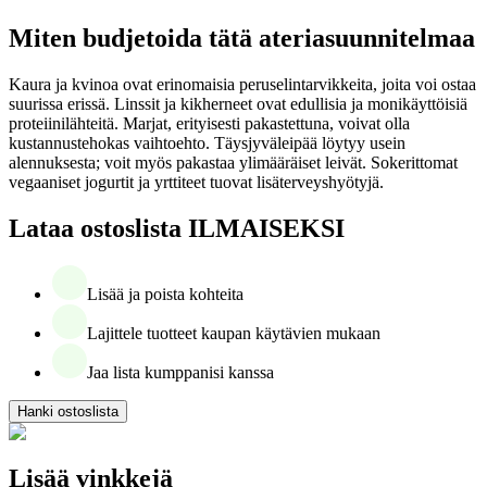
Miten budjetoida tätä ateriasuunnitelmaa
Kaura ja kvinoa ovat erinomaisia peruselintarvikkeita, joita voi ostaa
suurissa erissä. Linssit ja kikherneet ovat edullisia ja monikäyttöisiä
proteiinilähteitä. Marjat, erityisesti pakastettuna, voivat olla
kustannustehokas vaihtoehto. Täysjyväleipää löytyy usein
alennuksesta; voit myös pakastaa ylimääräiset leivät. Sokerittomat
vegaaniset jogurtit ja yrttiteet tuovat lisäterveyshyötyjä.
Lataa ostoslista ILMAISEKSI
Lisää ja poista kohteita
Lajittele tuotteet kaupan käytävien mukaan
Jaa lista kumppanisi kanssa
Hanki ostoslista
Lisää vinkkejä