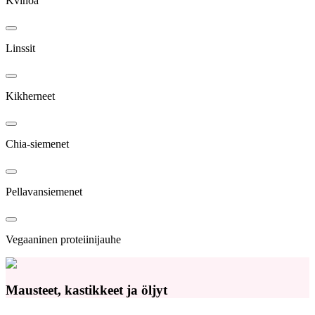
Kvinoa
Linssit
Kikherneet
Chia-siemenet
Pellavansiemenet
Vegaaninen proteiinijauhe
Mausteet, kastikkeet ja öljyt