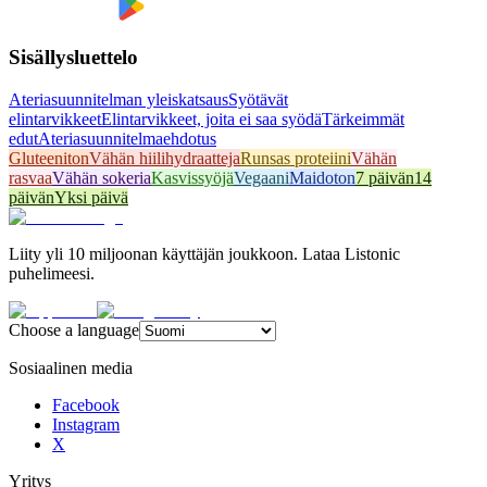
Sisällysluettelo
Ateriasuunnitelman yleiskatsaus
Syötävät
elintarvikkeet
Elintarvikkeet, joita ei saa syödä
Tärkeimmät
edut
Ateriasuunnitelmaehdotus
Gluteeniton
Vähän hiilihydraatteja
Runsas proteiini
Vähän
rasvaa
Vähän sokeria
Kasvissyöjä
Vegaani
Maidoton
7 päivän
14
päivän
Yksi päivä
Liity yli 10 miljoonan käyttäjän joukkoon. Lataa Listonic
puhelimeesi.
Choose a language
Sosiaalinen media
Facebook
Instagram
X
Yritys