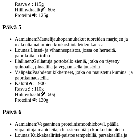
Rasva
💧:
115g
Hiilihydraatit
🌾:
60g
Proteiini
🥩:
125g
Päivä 5
Aamiainen:
Mantelijauhopannukakut tuoreiden marjojen ja
makeuttamattomien kookoshiutaleiden kanssa
Lounas:
Linssi- ja vihannespaistos, jossa on herneitä,
paprikoita ja tofua
Illallinen:
Grillattuja portobello-sieniä, jotka on täytetty
quinoalla, pinaatilla ja vegaanisella juustolla
Välipala:
Paahdetut kikherneet, jotka on maustettu kumina- ja
paprikamausteilla
Kalorit
🔥:
1900
Rasva
💧:
110g
Hiilihydraatit
🌾:
60g
Proteiini
🥩:
130g
Päivä 6
Aamiainen:
Vegaaninen proteiinismoothiebowl, päällä
viipaloituja manteleita, chia-siemeniä ja kookoshiutaleita
Lounas:
Kukkakaaliriisi-paistos tempehillä, parsakaalilla ja