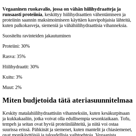
Vegaaninen ruokavalio, jossa on vähän hiilihydraatteja ja
runsaasti proteiinia
, keskittyy hiilihydraattien vähentämiseen ja
proteiinin saannin maksimoimiseen käyttäen kasvipohjaisia lähteitä,
kuten palkokasveja, siemeniä ja vähähiilihydraattisia vihanneksia.
Suositeltu ravinteiden jakautuminen
Proteiini
:
30
%
Rasva
:
35
%
Hiilihydraatit
:
30
%
Kuitu
:
3
%
Muut
:
2
%
Miten budjetoida tätä ateriasuunnitelmaa
Keskity matalahiilihydraattisiin vihanneksiin, kuten kesäkurpitsaan
ja kukkakaaliin, jotka voivat olla edullisempia sesonkiaikaan. Tofu,
tempeh ja seitan ovat hyviä proteiinilähteitä, ja niitä voi ostaa
suurissa erissä. Pähkinät ja siemenet, kuten mantelit ja chiasiemenet,
ovat monikäyttöisiä ja taloudellisia vaihtoehtoja. Vegaanista