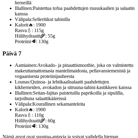
herneillä
Illallinen:
Paistettua tofua paahdettujen ruusukaalien ja salaatin
kanssa
Välipala:
Selleritikut tahinilla
Kalorit
🔥:
1900
Rasva
💧:
115g
Hiilihydraatit
🌾:
55g
Proteiini
🥩:
130g
Päivä 7
Aamiainen:
Avokado- ja pinaattismoothie, joka on valmistettu
makeuttamattomasta mantelimaidosta, pellavansiemenistä ja
vegaanisesta proteiinijauheesta
Lounas:
Quinoa- ja lehtikaalisalaatti paahdettujen
kikherneiden, avokadon ja sitruuna-tahini-kastikkeen kanssa
Illallinen:
Seitan-fajitas paistetuilla paprikoilla ja sipulilla,
tarjoiltuna salaattikääreissä
Välipala:
Kourallinen sekamanteleita
Kalorit
🔥:
1900
Rasva
💧:
110g
Hiilihydraatit
🌾:
60g
Proteiini
🥩:
130g
Nämä arvot ovat suuntaa-antavia ja voivat vaihdella hieman