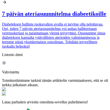
7 päivän ateriasuunnitelma diabeetikoille
Diabeteksen hallinta ruokavalion avulla ei tarvitse olla pelottavaa.
Opi, miten 7 päivän ateriasuunnitelma voi auttaa hallitsemaan
verensokeriasi ja parantamaan yleistä terveyttäsi. Opastamme sinua
diabeteksen kannalta ystävällisten aterioiden valmistamisessa ja
teemme niistä yksinkertaisen ostoslistan. Tehdään terveellinen
ruokailu helpoksi!
Listonic-tiimi
Vahvistettu
Toimitustiimimme tarkisti tämän artikkelin varmistaakseen, että se oli
tarkka julkaisun aikaan.
Lataa parhaiten arvioitu ostoslista-sovellus puhelimeesi!