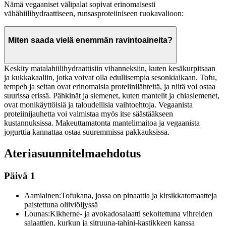
Nämä vegaaniset välipalat sopivat erinomaisesti
vähähiilihydraattiseen, runsasproteiiniseen ruokavalioon:
Miten saada vielä enemmän ravintoaineita?
Keskity matalahiilihydraattisiin vihanneksiin, kuten kesäkurpitsaan
ja kukkakaaliin, jotka voivat olla edullisempia sesonkiaikaan. Tofu,
tempeh ja seitan ovat erinomaisia proteiinilähteitä, ja niitä voi ostaa
suurissa erissä. Pähkinät ja siemenet, kuten mantelit ja chiasiemenet,
ovat monikäyttöisiä ja taloudellisia vaihtoehtoja. Vegaanista
proteiinijauhetta voi valmistaa myös itse säästääkseen
kustannuksissa. Makeuttamatonta mantelimaitoa ja vegaanista
jogurttia kannattaa ostaa suuremmissa pakkauksissa.
Ateriasuunnitelmaehdotus
Päivä 1
Aamiainen:
Tofukana, jossa on pinaattia ja kirsikkatomaatteja
paistettuna oliiviöljyssä
Lounas:
Kikherne- ja avokadosalaatti sekoitettuna vihreiden
salaattien, kurkun ja sitruuna-tahini-kastikkeen kanssa