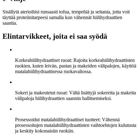
Sisällytä aterioihisi runsaasti tofua, tempehiä ja seitania, jotta voit
täyttää proteiinitarpeesi samalla kun vähennät hiilihydraattien
saantia.
Elintarvikkeet, joita ei saa syödä
Korkeahiilihydraattiset ruoat: Rajoita korkeahiilihydraattisten
ruokien, kuten leivän, pastan ja makeiden välipalojen, käyttöä
matalahiilihydraattisessa ruokavaliossa.
Sokeri ja makeutetut ruoat: Vältä lisättyjä sokereita ja makeita
välipaloja hiilihydraattien saannin hallitsemiseksi.
Prosessoidut matalahiilihydraattiset tuotteet: Vähennä
prosessoitujen matalahiilihydraattisten vaihtoehtojen kulutusta
ja keskity kokonaisiin ruokiin.