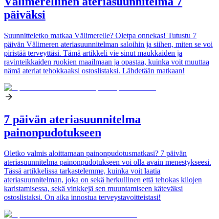
Välimerellinen ateriasuunnitelma 7
päiväksi
Suunnitteletko matkaa Välimerelle? Oletpa onnekas! Tutustu 7
päivän Välimeren ateriasuunnitelman saloihin ja siihen, miten se voi
piristää terveyttäsi. Tämä artikkeli vie sinut maukkaiden ja
ravinteikkaiden ruokien maailmaan ja opastaa, kuinka voit muuttaa
nämä ateriat tehokkaaksi ostoslistaksi. Lähdetään matkaan!
7 päivän ateriasuunnitelma
painonpudotukseen
Oletko valmis aloittamaan painonpudotusmatkasi? 7 päivän
ateriasuunnitelma painonpudotukseen voi olla avain menestykseesi.
Tässä artikkelissa tarkastelemme, kuinka voit laatia
ateriasuunnitelman, joka on sekä herkullinen että tehokas kilojen
karistamisessa, sekä vinkkejä sen muuntamiseen käteväksi
ostoslistaksi. On aika innostua terveystavoitteistasi!