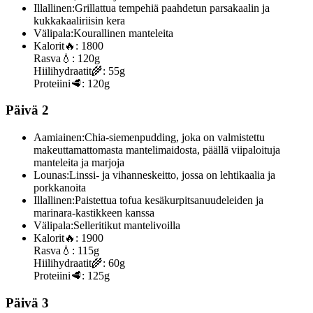
Illallinen:
Grillattua tempehiä paahdetun parsakaalin ja
kukkakaaliriisin kera
Välipala:
Kourallinen manteleita
Kalorit
🔥:
1800
Rasva
💧:
120g
Hiilihydraatit
🌾:
55g
Proteiini
🥩:
120g
Päivä 2
Aamiainen:
Chia-siemenpudding, joka on valmistettu
makeuttamattomasta mantelimaidosta, päällä viipaloituja
manteleita ja marjoja
Lounas:
Linssi- ja vihanneskeitto, jossa on lehtikaalia ja
porkkanoita
Illallinen:
Paistettua tofua kesäkurpitsanuudeleiden ja
marinara-kastikkeen kanssa
Välipala:
Selleritikut mantelivoilla
Kalorit
🔥:
1900
Rasva
💧:
115g
Hiilihydraatit
🌾:
60g
Proteiini
🥩:
125g
Päivä 3