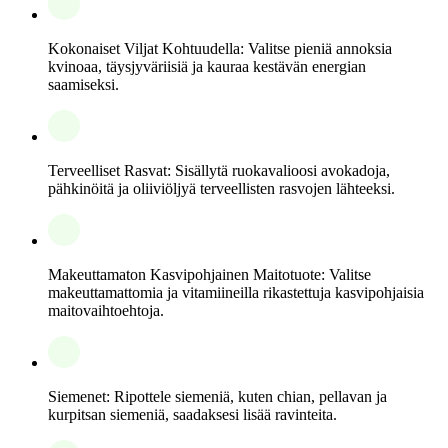
Kokonaiset Viljat Kohtuudella: Valitse pieniä annoksia
kvinoaa, täysjyväriisiä ja kauraa kestävän energian
saamiseksi.
Terveelliset Rasvat: Sisällytä ruokavalioosi avokadoja,
pähkinöitä ja oliiviöljyä terveellisten rasvojen lähteeksi.
Makeuttamaton Kasvipohjainen Maitotuote: Valitse
makeuttamattomia ja vitamiineilla rikastettuja kasvipohjaisia
maitovaihtoehtoja.
Siemenet: Ripottele siemeniä, kuten chian, pellavan ja
kurpitsan siemeniä, saadaksesi lisää ravinteita.