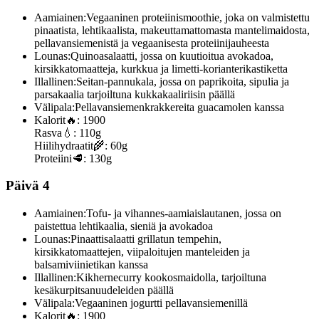
Aamiainen:
Vegaaninen proteiinismoothie, joka on valmistettu
pinaatista, lehtikaalista, makeuttamattomasta mantelimaidosta,
pellavansiemenistä ja vegaanisesta proteiinijauheesta
Lounas:
Quinoasalaatti, jossa on kuutioitua avokadoa,
kirsikkatomaatteja, kurkkua ja limetti-korianterikastiketta
Illallinen:
Seitan-pannukala, jossa on paprikoita, sipulia ja
parsakaalia tarjoiltuna kukkakaaliriisin päällä
Välipala:
Pellavansiemenkrakkereita guacamolen kanssa
Kalorit
🔥:
1900
Rasva
💧:
110g
Hiilihydraatit
🌾:
60g
Proteiini
🥩:
130g
Päivä 4
Aamiainen:
Tofu- ja vihannes-aamiaislautanen, jossa on
paistettua lehtikaalia, sieniä ja avokadoa
Lounas:
Pinaattisalaatti grillatun tempehin,
kirsikkatomaattejen, viipaloitujen manteleiden ja
balsamiviinietikan kanssa
Illallinen:
Kikhernecurry kookosmaidolla, tarjoiltuna
kesäkurpitsanuudeleiden päällä
Välipala:
Vegaaninen jogurtti pellavansiemenillä
Kalorit
🔥:
1900