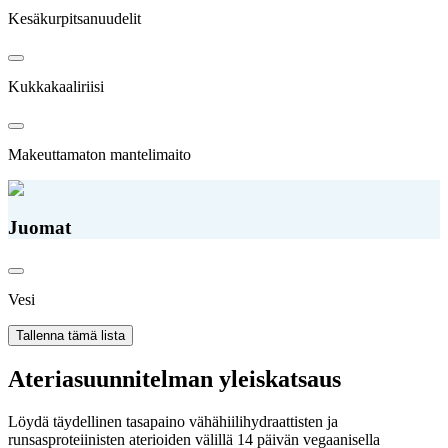
Kesäkurpitsanuudelit
Kukkakaaliriisi
Makeuttamaton mantelimaito
Juomat
Vesi
Tallenna tämä lista
Ateriasuunnitelman yleiskatsaus
Löydä täydellinen tasapaino vähähiilihydraattisten ja
runsasproteiinisten aterioiden välillä 14 päivän vegaanisella