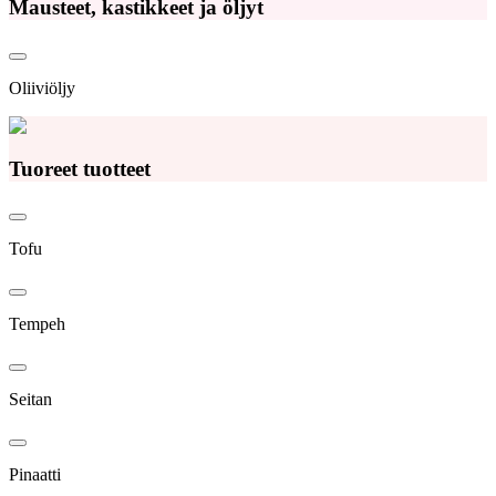
Mausteet, kastikkeet ja öljyt
Oliiviöljy
Tuoreet tuotteet
Tofu
Tempeh
Seitan
Pinaatti