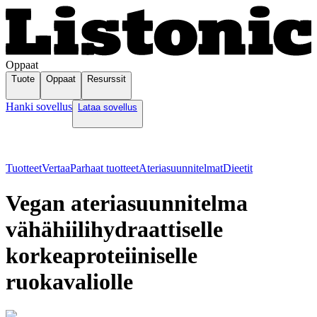
Oppaat
Tuote
Oppaat
Resurssit
Hanki sovellus
Lataa sovellus
Tuotteet
Vertaa
Parhaat tuotteet
Ateriasuunnitelmat
Dieetit
Vegan ateriasuunnitelma
vähähiilihydraattiselle
korkeaproteiiniselle
ruokavaliolle