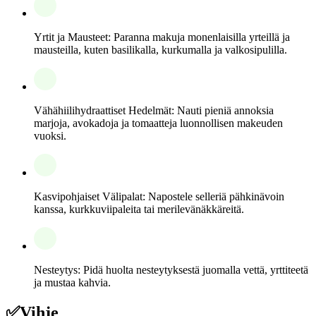
Yrtit ja Mausteet: Paranna makuja monenlaisilla yrteillä ja
mausteilla, kuten basilikalla, kurkumalla ja valkosipulilla.
Vähähiilihydraattiset Hedelmät: Nauti pieniä annoksia
marjoja, avokadoja ja tomaatteja luonnollisen makeuden
vuoksi.
Kasvipohjaiset Välipalat: Napostele selleriä pähkinävoin
kanssa, kurkkuviipaleita tai merilevänäkkäreitä.
Nesteytys: Pidä huolta nesteytyksestä juomalla vettä, yrttiteetä
ja mustaa kahvia.
✅
Vihje