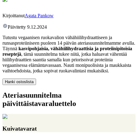
Kirjoittanut
Agata Pankow
Päivitetty
9.12.2024
Tutustu vegaanisen ruokavalion vähähiilihydraattiseen ja
runsasproteiiniseen puoleen 14 päivän ateriasuunnitelmamme avulla.
Täynnä
kasvipohjaisia, vähähiilihydraattisia ja proteiinipitoisia
reseptejä
, tämä suunnitelma tukee niitä, jotka haluavat vähentää
hiilihydraattien saantia samalla kun priorisoivat proteiinia
vegaanisessa elämäntavassaan. Nauti monipuolisista ja maukkaista
vaihtoehdoista, jotka sopivat ruokavalintasi mukaisiksi.
Hanki ostoslista
Ateriasuunnitelma
päivittäistavaraluettelo
Kuivatavarat