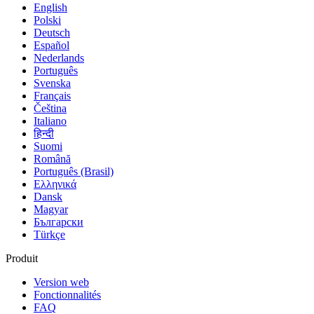
English
Polski
Deutsch
Español
Nederlands
Português
Svenska
Français
Čeština
Italiano
हिन्दी
Suomi
Română
Português (Brasil)
Ελληνικά
Dansk
Magyar
Български
Türkçe
Produit
Version web
Fonctionnalités
FAQ