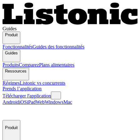
Guides
Produit
Fonctionnalités
Guides des fonctionnalités
Guides
Produits
Comparez
Plans alimentaires
Ressources
Régimes
Listonic vs concurrents
Prends l’application
Télécharger l'application
Android
iOS
iPad
Web
Windows
Mac
Produit