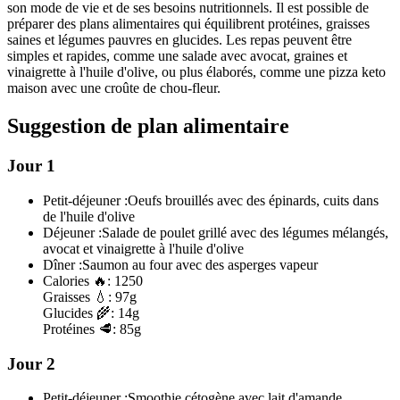
son mode de vie et de ses besoins nutritionnels. Il est possible de
préparer des plans alimentaires qui équilibrent protéines, graisses
saines et légumes pauvres en glucides. Les repas peuvent être
simples et rapides, comme une salade avec avocat, graines et
vinaigrette à l'huile d'olive, ou plus élaborés, comme une pizza keto
maison avec une croûte de chou-fleur.
Suggestion de plan alimentaire
Jour 1
Petit-déjeuner :
Oeufs brouillés avec des épinards, cuits dans
de l'huile d'olive
Déjeuner :
Salade de poulet grillé avec des légumes mélangés,
avocat et vinaigrette à l'huile d'olive
Dîner :
Saumon au four avec des asperges vapeur
Calories
🔥:
1250
Graisses
💧:
97g
Glucides
🌾:
14g
Protéines
🥩:
85g
Jour 2
Petit-déjeuner :
Smoothie cétogène avec lait d'amande,