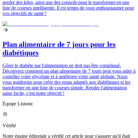
perdre des kilos, ainsi que des conseils pour le transformer en une
liste de courses intelligente. Il est temps de vous enthousiasmer pour
vos objectifs de santé !
Plan alimentaire de 7 jours pour les
diabétiques
Gérer le diabète par l'alimentation ne doit pas être compliqué.
Découvrez comment un plan alimentaire de 7 jours peut vous aider à
contrôler votre glycémie et à améliorer votre santé globale. Nous
vous guiderons pour créer des repas adaptés aux diabétiques et les
transformer en une liste de courses simple. Rendre l'alimentation
saine facile, c'est notre objectif !
Équipe Listonic
Vérifié
Notre équipe éditoriale a vérifié cet article pour s'assurer qu'il était