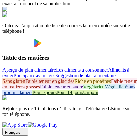
exact au moment de sa publication.
Obtenez l’application de liste de courses la mieux notée sur votre
téléphone !
Table des matières
Aperçu du plan alimentaire
Les aliments à consommer
Aliments à
éviter
Principaux avantages
Suggestion de plan alimentaire
Sans gluten
Faible teneur en glucides
Riche en protéines
Faible teneur
en matières grasses
Faible teneur en sucre
Végétarien
Végétalien
Sans
produits laitiers
Pour 7 jours
Pour 14 jours
Un jour
Rejoins plus de 10 millions d’utilisateurs. Télécharge Listonic sur
ton téléphone.
Français