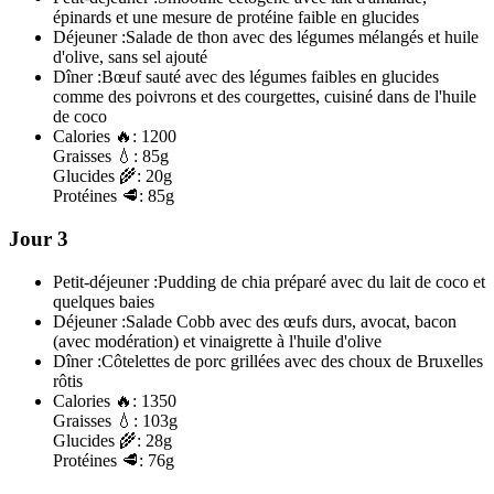
épinards et une mesure de protéine faible en glucides
Déjeuner :
Salade de thon avec des légumes mélangés et huile
d'olive, sans sel ajouté
Dîner :
Bœuf sauté avec des légumes faibles en glucides
comme des poivrons et des courgettes, cuisiné dans de l'huile
de coco
Calories
🔥:
1200
Graisses
💧:
85g
Glucides
🌾:
20g
Protéines
🥩:
85g
Jour 3
Petit-déjeuner :
Pudding de chia préparé avec du lait de coco et
quelques baies
Déjeuner :
Salade Cobb avec des œufs durs, avocat, bacon
(avec modération) et vinaigrette à l'huile d'olive
Dîner :
Côtelettes de porc grillées avec des choux de Bruxelles
rôtis
Calories
🔥:
1350
Graisses
💧:
103g
Glucides
🌾:
28g
Protéines
🥩:
76g