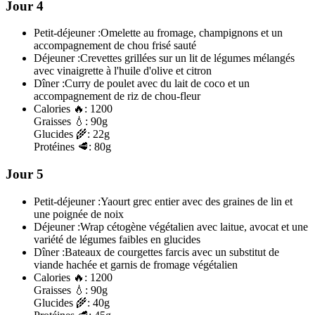
Jour 4
Petit-déjeuner :
Omelette au fromage, champignons et un
accompagnement de chou frisé sauté
Déjeuner :
Crevettes grillées sur un lit de légumes mélangés
avec vinaigrette à l'huile d'olive et citron
Dîner :
Curry de poulet avec du lait de coco et un
accompagnement de riz de chou-fleur
Calories
🔥:
1200
Graisses
💧:
90g
Glucides
🌾:
22g
Protéines
🥩:
80g
Jour 5
Petit-déjeuner :
Yaourt grec entier avec des graines de lin et
une poignée de noix
Déjeuner :
Wrap cétogène végétalien avec laitue, avocat et une
variété de légumes faibles en glucides
Dîner :
Bateaux de courgettes farcis avec un substitut de
viande hachée et garnis de fromage végétalien
Calories
🔥:
1200
Graisses
💧:
90g
Glucides
🌾:
40g