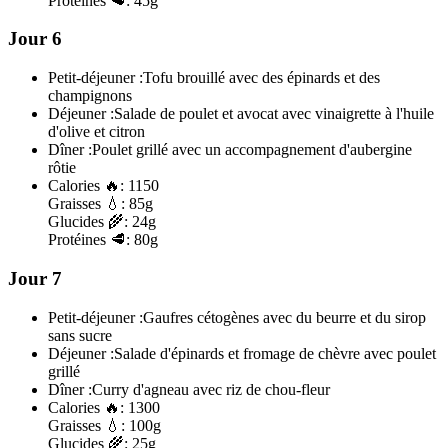
Protéines
🥩:
45g
Jour 6
Petit-déjeuner :
Tofu brouillé avec des épinards et des
champignons
Déjeuner :
Salade de poulet et avocat avec vinaigrette à l'huile
d'olive et citron
Dîner :
Poulet grillé avec un accompagnement d'aubergine
rôtie
Calories
🔥:
1150
Graisses
💧:
85g
Glucides
🌾:
24g
Protéines
🥩:
80g
Jour 7
Petit-déjeuner :
Gaufres cétogènes avec du beurre et du sirop
sans sucre
Déjeuner :
Salade d'épinards et fromage de chèvre avec poulet
grillé
Dîner :
Curry d'agneau avec riz de chou-fleur
Calories
🔥:
1300
Graisses
💧:
100g
Glucides
🌾:
25g