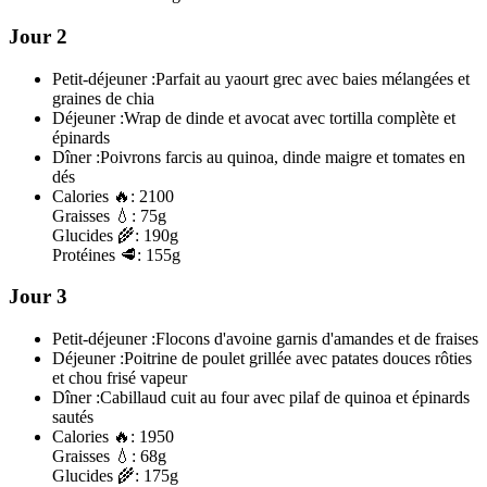
Jour 2
Petit-déjeuner :
Parfait au yaourt grec avec baies mélangées et
graines de chia
Déjeuner :
Wrap de dinde et avocat avec tortilla complète et
épinards
Dîner :
Poivrons farcis au quinoa, dinde maigre et tomates en
dés
Calories
🔥:
2100
Graisses
💧:
75g
Glucides
🌾:
190g
Protéines
🥩:
155g
Jour 3
Petit-déjeuner :
Flocons d'avoine garnis d'amandes et de fraises
Déjeuner :
Poitrine de poulet grillée avec patates douces rôties
et chou frisé vapeur
Dîner :
Cabillaud cuit au four avec pilaf de quinoa et épinards
sautés
Calories
🔥:
1950
Graisses
💧:
68g
Glucides
🌾:
175g