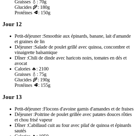
Graisses
💧:
70g
Glucides
🌾:
180g
Protéines
🥩:
150g
Jour 12
Petit-déjeuner :
Smoothie aux épinards, banane, lait d'amande
et graines de lin
Déjeuner :
Salade de poulet grillé avec quinoa, concombre et
vinaigrette balsamique
Dîner :
Chili de dinde avec haricots noirs, tomates en dés et
avocat
Calories
🔥:
2100
Graisses
💧:
75g
Glucides
🌾:
190g
Protéines
🥩:
155g
Jour 13
Petit-déjeuner :
Flocons d'avoine garnis d'amandes et de fraises
Déjeuner :
Poitrine de poulet grillée avec patates douces rôties
et chou frisé vapeur
Dîner :
Cabillaud cuit au four avec pilaf de quinoa et épinards
sautés