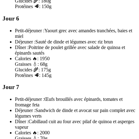
Glucides
🌾:
180g
Protéines
🥩:
150g
Jour 6
Petit-déjeuner :
Yaourt grec avec amandes tranchées, baies et
miel
Déjeuner :
Sauté de dinde et légumes avec riz brun
Dîner :
Poitrine de poulet grillée avec salade de quinoa et
épinards sautés
Calories
🔥:
1950
Graisses
💧:
68g
Glucides
🌾:
175g
Protéines
🥩:
145g
Jour 7
Petit-déjeuner :
Œufs brouillés avec épinards, tomates et
fromage feta
Déjeuner :
Sandwich de dinde et avocat sur pain complet avec
légumes verts
Dîner :
Cabillaud cuit au four avec pilaf de quinoa et asperges
vapeur
Calories
🔥:
2000
Graisses
💧:
70g