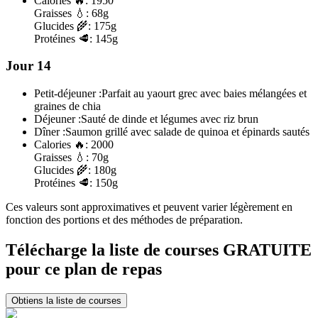
Calories
🔥:
1950
Graisses
💧:
68g
Glucides
🌾:
175g
Protéines
🥩:
145g
Jour 14
Petit-déjeuner :
Parfait au yaourt grec avec baies mélangées et
graines de chia
Déjeuner :
Sauté de dinde et légumes avec riz brun
Dîner :
Saumon grillé avec salade de quinoa et épinards sautés
Calories
🔥:
2000
Graisses
💧:
70g
Glucides
🌾:
180g
Protéines
🥩:
150g
Ces valeurs sont approximatives et peuvent varier légèrement en
fonction des portions et des méthodes de préparation.
Télécharge la liste de courses GRATUITE
pour ce plan de repas
Obtiens la liste de courses