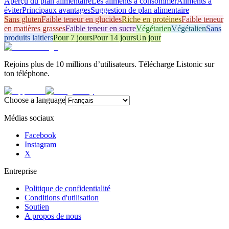
Aperçu du plan alimentaire
Les aliments à consommer
Aliments à
éviter
Principaux avantages
Suggestion de plan alimentaire
Sans gluten
Faible teneur en glucides
Riche en protéines
Faible teneur
en matières grasses
Faible teneur en sucre
Végétarien
Végétalien
Sans
produits laitiers
Pour 7 jours
Pour 14 jours
Un jour
Rejoins plus de 10 millions d’utilisateurs. Télécharge Listonic sur
ton téléphone.
Choose a language
Médias sociaux
Facebook
Instagram
X
Entreprise
Politique de confidentialité
Conditions d'utilisation
Soutien
A propos de nous