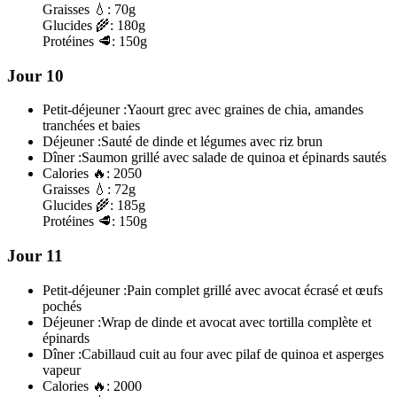
Graisses
💧:
70g
Glucides
🌾:
180g
Protéines
🥩:
150g
Jour 10
Petit-déjeuner :
Yaourt grec avec graines de chia, amandes
tranchées et baies
Déjeuner :
Sauté de dinde et légumes avec riz brun
Dîner :
Saumon grillé avec salade de quinoa et épinards sautés
Calories
🔥:
2050
Graisses
💧:
72g
Glucides
🌾:
185g
Protéines
🥩:
150g
Jour 11
Petit-déjeuner :
Pain complet grillé avec avocat écrasé et œufs
pochés
Déjeuner :
Wrap de dinde et avocat avec tortilla complète et
épinards
Dîner :
Cabillaud cuit au four avec pilaf de quinoa et asperges
vapeur
Calories
🔥:
2000