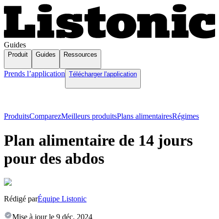
Guides
Produit
Guides
Ressources
Prends l’application
Télécharger l'application
Produits
Comparez
Meilleurs produits
Plans alimentaires
Régimes
Plan alimentaire de 14 jours
pour des abdos
Rédigé par
Équipe Listonic
Mise à jour le
9 déc. 2024