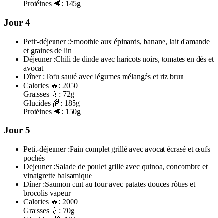
Protéines
🥩:
145g
Jour 4
Petit-déjeuner :
Smoothie aux épinards, banane, lait d'amande
et graines de lin
Déjeuner :
Chili de dinde avec haricots noirs, tomates en dés et
avocat
Dîner :
Tofu sauté avec légumes mélangés et riz brun
Calories
🔥:
2050
Graisses
💧:
72g
Glucides
🌾:
185g
Protéines
🥩:
150g
Jour 5
Petit-déjeuner :
Pain complet grillé avec avocat écrasé et œufs
pochés
Déjeuner :
Salade de poulet grillé avec quinoa, concombre et
vinaigrette balsamique
Dîner :
Saumon cuit au four avec patates douces rôties et
brocolis vapeur
Calories
🔥:
2000
Graisses
💧:
70g