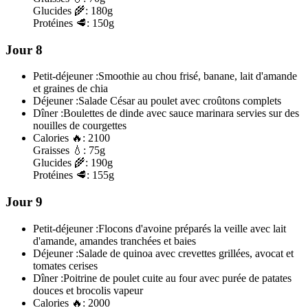
Glucides
🌾:
180g
Protéines
🥩:
150g
Jour 8
Petit-déjeuner :
Smoothie au chou frisé, banane, lait d'amande
et graines de chia
Déjeuner :
Salade César au poulet avec croûtons complets
Dîner :
Boulettes de dinde avec sauce marinara servies sur des
nouilles de courgettes
Calories
🔥:
2100
Graisses
💧:
75g
Glucides
🌾:
190g
Protéines
🥩:
155g
Jour 9
Petit-déjeuner :
Flocons d'avoine préparés la veille avec lait
d'amande, amandes tranchées et baies
Déjeuner :
Salade de quinoa avec crevettes grillées, avocat et
tomates cerises
Dîner :
Poitrine de poulet cuite au four avec purée de patates
douces et brocolis vapeur
Calories
🔥:
2000