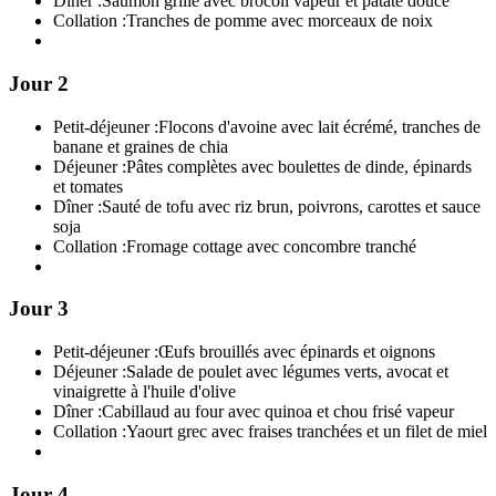
Dîner :
Saumon grillé avec brocoli vapeur et patate douce
Collation :
Tranches de pomme avec morceaux de noix
Jour 2
Petit-déjeuner :
Flocons d'avoine avec lait écrémé, tranches de
banane et graines de chia
Déjeuner :
Pâtes complètes avec boulettes de dinde, épinards
et tomates
Dîner :
Sauté de tofu avec riz brun, poivrons, carottes et sauce
soja
Collation :
Fromage cottage avec concombre tranché
Jour 3
Petit-déjeuner :
Œufs brouillés avec épinards et oignons
Déjeuner :
Salade de poulet avec légumes verts, avocat et
vinaigrette à l'huile d'olive
Dîner :
Cabillaud au four avec quinoa et chou frisé vapeur
Collation :
Yaourt grec avec fraises tranchées et un filet de miel
Jour 4