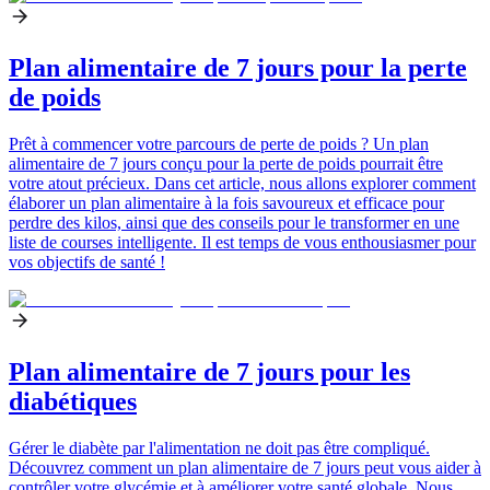
Plan alimentaire de 7 jours pour la perte
de poids
Prêt à commencer votre parcours de perte de poids ? Un plan
alimentaire de 7 jours conçu pour la perte de poids pourrait être
votre atout précieux. Dans cet article, nous allons explorer comment
élaborer un plan alimentaire à la fois savoureux et efficace pour
perdre des kilos, ainsi que des conseils pour le transformer en une
liste de courses intelligente. Il est temps de vous enthousiasmer pour
vos objectifs de santé !
Plan alimentaire de 7 jours pour les
diabétiques
Gérer le diabète par l'alimentation ne doit pas être compliqué.
Découvrez comment un plan alimentaire de 7 jours peut vous aider à
contrôler votre glycémie et à améliorer votre santé globale. Nous