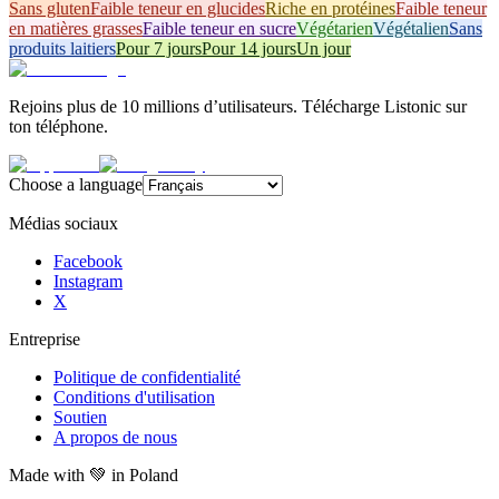
Sans gluten
Faible teneur en glucides
Riche en protéines
Faible teneur
en matières grasses
Faible teneur en sucre
Végétarien
Végétalien
Sans
produits laitiers
Pour 7 jours
Pour 14 jours
Un jour
Rejoins plus de 10 millions d’utilisateurs. Télécharge Listonic sur
ton téléphone.
Choose a language
Médias sociaux
Facebook
Instagram
X
Entreprise
Politique de confidentialité
Conditions d'utilisation
Soutien
A propos de nous
Made with
💚
in Poland