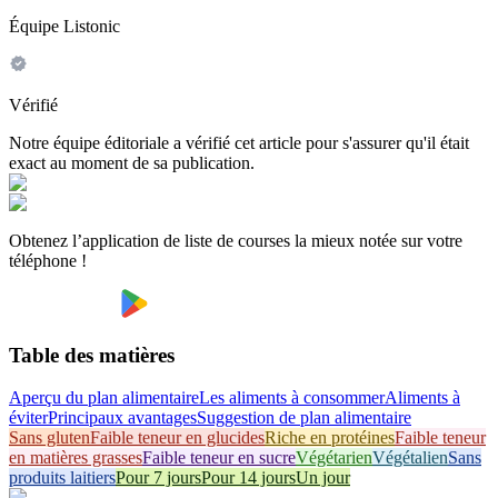
Équipe Listonic
Vérifié
Notre équipe éditoriale a vérifié cet article pour s'assurer qu'il était
exact au moment de sa publication.
Obtenez l’application de liste de courses la mieux notée sur votre
téléphone !
Table des matières
Aperçu du plan alimentaire
Les aliments à consommer
Aliments à
éviter
Principaux avantages
Suggestion de plan alimentaire
Sans gluten
Faible teneur en glucides
Riche en protéines
Faible teneur
en matières grasses
Faible teneur en sucre
Végétarien
Végétalien
Sans
produits laitiers
Pour 7 jours
Pour 14 jours
Un jour