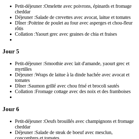
Petit-déjeuner :
Omelette avec poivrons, épinards et fromage
cheddar
Déjeuner :
Salade de crevettes avec avocat, laitue et tomates
Dîner :
Poitrine de poulet au four avec asperges et chou-fleur
rôtis
Collation :
Yaourt grec avec graines de chia et fraises
Jour 5
Petit-déjeuner :
Smoothie avec lait d'amande, yaourt grec et
myrtilles
Déjeuner :
Wraps de laitue à la dinde hachée avec avocat et
tomates
Dîner :
Saumon grillé avec chou frisé et brocoli sautés
Collation :
Fromage cottage avec des noix et des framboises
Jour 6
Petit-déjeuner :
Oeufs brouillés avec champignons et fromage
cheddar
Déjeuner :
Salade de steak de boeuf avec mesclun,
concombres et tomates