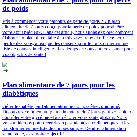
Plan alimentaire de 7 jours pour la perte
de poids
Prêt à commencer votre parcours de perte de poids ? Un plan
alimentaire de 7 jours conçu pour la perte de poids pourrait être
votre atout précieux. Dans cet article, nous allons explorer comment
élaborer un plan alimentaire à la fois savoureux et efficace pour
perdre des kilos, ainsi que des conseils pour le transformer en une
liste de courses intelligente. Il est temps de vous enthousiasmer pour
vos objectifs de santé !
Plan alimentaire de 7 jours pour les
diabétiques
Gérer le diabète par l'alimentation ne doit pas être compliqué.
Découvrez comment un plan alimentaire de 7 jours peut vous aider à
contrôler votre glycémie et à améliorer votre santé globale. Nous
vous guiderons pour créer des repas adaptés aux diabétiques et les
transformer en une liste de courses simple. Rendre l'alimentation
saine facile, c'est notre objectif !