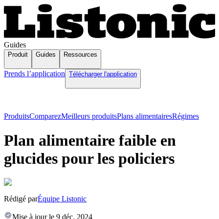
Guides
Produit
Guides
Ressources
Prends l’application
Télécharger l'application
Produits
Comparez
Meilleurs produits
Plans alimentaires
Régimes
Plan alimentaire faible en
glucides pour les policiers
Rédigé par
Équipe Listonic
Mise à jour le
9 déc. 2024