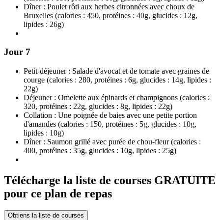
Dîner : Poulet rôti aux herbes citronnées avec choux de
Bruxelles (calories : 450, protéines : 40g, glucides : 12g,
lipides : 26g)
Jour 7
Petit-déjeuner : Salade d'avocat et de tomate avec graines de
courge (calories : 280, protéines : 6g, glucides : 14g, lipides :
22g)
Déjeuner : Omelette aux épinards et champignons (calories :
320, protéines : 22g, glucides : 8g, lipides : 22g)
Collation : Une poignée de baies avec une petite portion
d'amandes (calories : 150, protéines : 5g, glucides : 10g,
lipides : 10g)
Dîner : Saumon grillé avec purée de chou-fleur (calories :
400, protéines : 35g, glucides : 10g, lipides : 25g)
Télécharge la liste de courses GRATUITE
pour ce plan de repas
Obtiens la liste de courses