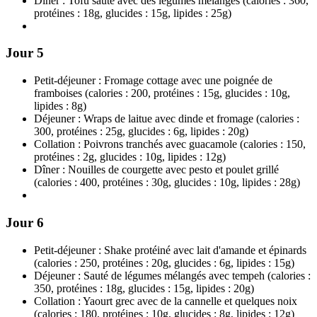
Dîner : Tofu sauté avec des légumes mélangés (calories : 360,
protéines : 18g, glucides : 15g, lipides : 25g)
Jour 5
Petit-déjeuner : Fromage cottage avec une poignée de
framboises (calories : 200, protéines : 15g, glucides : 10g,
lipides : 8g)
Déjeuner : Wraps de laitue avec dinde et fromage (calories :
300, protéines : 25g, glucides : 6g, lipides : 20g)
Collation : Poivrons tranchés avec guacamole (calories : 150,
protéines : 2g, glucides : 10g, lipides : 12g)
Dîner : Nouilles de courgette avec pesto et poulet grillé
(calories : 400, protéines : 30g, glucides : 10g, lipides : 28g)
Jour 6
Petit-déjeuner : Shake protéiné avec lait d'amande et épinards
(calories : 250, protéines : 20g, glucides : 6g, lipides : 15g)
Déjeuner : Sauté de légumes mélangés avec tempeh (calories :
350, protéines : 18g, glucides : 15g, lipides : 20g)
Collation : Yaourt grec avec de la cannelle et quelques noix
(calories : 180, protéines : 10g, glucides : 8g, lipides : 12g)