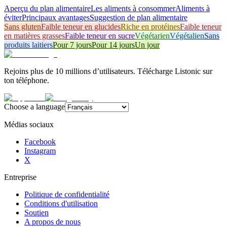
Aperçu du plan alimentaire
Les aliments à consommer
Aliments à
éviter
Principaux avantages
Suggestion de plan alimentaire
Sans gluten
Faible teneur en glucides
Riche en protéines
Faible teneur
en matières grasses
Faible teneur en sucre
Végétarien
Végétalien
Sans
produits laitiers
Pour 7 jours
Pour 14 jours
Un jour
Rejoins plus de 10 millions d’utilisateurs. Télécharge Listonic sur
ton téléphone.
Choose a language
Médias sociaux
Facebook
Instagram
X
Entreprise
Politique de confidentialité
Conditions d'utilisation
Soutien
A propos de nous