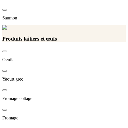
Saumon
Produits laitiers et œufs
Oeufs
Yaourt grec
Fromage cottage
Fromage