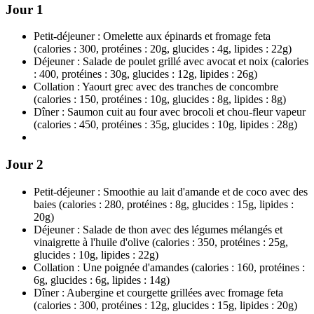
Jour 1
Petit-déjeuner : Omelette aux épinards et fromage feta
(calories : 300, protéines : 20g, glucides : 4g, lipides : 22g)
Déjeuner : Salade de poulet grillé avec avocat et noix (calories
: 400, protéines : 30g, glucides : 12g, lipides : 26g)
Collation : Yaourt grec avec des tranches de concombre
(calories : 150, protéines : 10g, glucides : 8g, lipides : 8g)
Dîner : Saumon cuit au four avec brocoli et chou-fleur vapeur
(calories : 450, protéines : 35g, glucides : 10g, lipides : 28g)
Jour 2
Petit-déjeuner : Smoothie au lait d'amande et de coco avec des
baies (calories : 280, protéines : 8g, glucides : 15g, lipides :
20g)
Déjeuner : Salade de thon avec des légumes mélangés et
vinaigrette à l'huile d'olive (calories : 350, protéines : 25g,
glucides : 10g, lipides : 22g)
Collation : Une poignée d'amandes (calories : 160, protéines :
6g, glucides : 6g, lipides : 14g)
Dîner : Aubergine et courgette grillées avec fromage feta
(calories : 300, protéines : 12g, glucides : 15g, lipides : 20g)