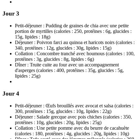
Jour 3
Petit-déjeuner : Pudding de graines de chia avec une petite
portion de myrtilles (calories : 250, protéines : 6g, glucides :
15g, lipides : 18g)
Déjeuner : Poivron farci au quinoa et haricots noirs (calories :
340, protéines : 12g, glucides : 30g, lipides : 15g)
Collation : Concombre tranché avec houmous (calories : 100,
protéines : 3g, glucides : 8g, lipides : 6g)
Dîner : Truite cuite au four avec un accompagnement
d'asperges (calories : 400, protéines : 35g, glucides : 5g,
lipides : 25g)
Jour 4
Petit-déjeuner : Œufs brouillés avec avocat et salsa (calories :
300, protéines : 15g, glucides : 10g, lipides : 22g)
Déjeuner : Salade grecque avec pois chiches (calories : 350,
protéines : 10g, glucides : 20g, lipides : 25g)
Collation : Une petite pomme avec du beurre de cacahuète
(calories : 180, protéines : 4g, glucides : 20g, lipides : 10g)