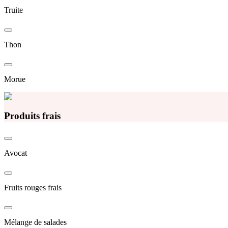
Truite
Thon
Morue
Produits frais
Avocat
Fruits rouges frais
Mélange de salades