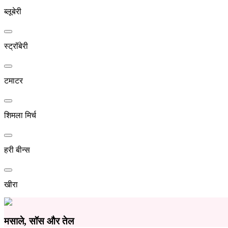
ब्लूबेरी
स्ट्रॉबेरी
टमाटर
शिमला मिर्च
हरी बीन्स
खीरा
मसाले, सॉस और तेल