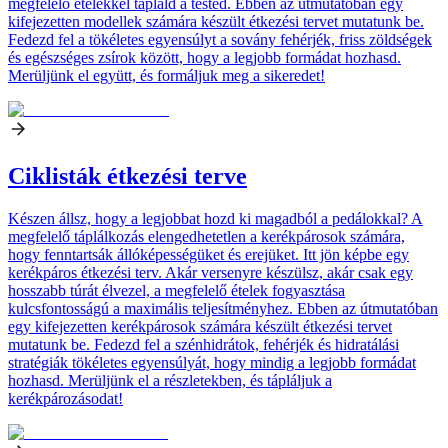
megfelelő ételekkel tápláld a tested. Ebben az útmutatóban egy
kifejezetten modellek számára készült étkezési tervet mutatunk be.
Fedezd fel a tökéletes egyensúlyt a sovány fehérjék, friss zöldségek
és egészséges zsírok között, hogy a legjobb formádat hozhasd.
Merüljünk el együtt, és formáljuk meg a sikeredet!
Ciklisták étkezési terve
Készen állsz, hogy a legjobbat hozd ki magadból a pedálokkal? A
megfelelő táplálkozás elengedhetetlen a kerékpárosok számára,
hogy fenntartsák állóképességüket és erejüket. Itt jön képbe egy
kerékpáros étkezési terv. Akár versenyre készülsz, akár csak egy
hosszabb túrát élvezel, a megfelelő ételek fogyasztása
kulcsfontosságú a maximális teljesítményhez. Ebben az útmutatóban
egy kifejezetten kerékpárosok számára készült étkezési tervet
mutatunk be. Fedezd fel a szénhidrátok, fehérjék és hidratálási
stratégiák tökéletes egyensúlyát, hogy mindig a legjobb formádat
hozhasd. Merüljünk el a részletekben, és tápláljuk a
kerékpározásodat!