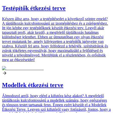
Testépítők étkezési terve
Készen állsz arra, hogy a testépítésedet a következő szintre emeld?
A táplálkozás kulcsfontosságú az izomépítéshez és a zsírégetéshez.
Itt jön képbe egy testépítőknek készült étkezési terv. Legyél akár
tapasztalt profi, akár kezdő, a megfelelő táplálkozás hatalmas
különbséget jelenthet. Ebben az útmutatóban egy olyan étkezési
tervet mutatunk be, amely kifejezetten a testépítők igényeire van
szabva. Készülj fel arra, hogy felfedezd a fehérjék, szénhidrátok és
zsírok tökéletes egyensúlyát, hogy maximalizáld a fejlődésed és
növeld a teljesítményed. Merüljünk el a részletekben, és erősítsük
meg az étkezéseidet!
Modellek étkezési terve
Álmodozol arról, hogy elérd a kifutóra kész alakot? A megfelelő
táplálkozás kulcsfontosságú a modellek számára, hogy egészséges
és tónusos testet tartsanak fenn. Éppen ezért készült el a Modellek
Étkezési Terve. Legyen szó kifutóról vagy fotózásról, fontos, hogy a