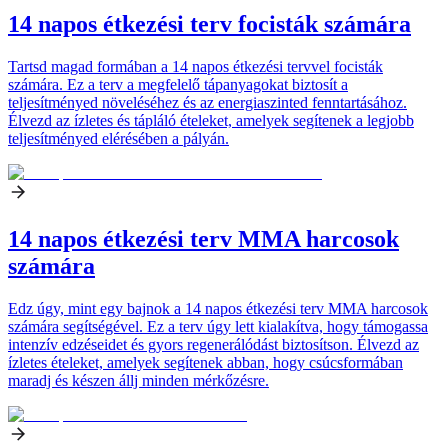
14 napos étkezési terv focisták számára
Tartsd magad formában a 14 napos étkezési tervvel focisták
számára. Ez a terv a megfelelő tápanyagokat biztosít a
teljesítményed növeléséhez és az energiaszinted fenntartásához.
Élvezd az ízletes és tápláló ételeket, amelyek segítenek a legjobb
teljesítményed elérésében a pályán.
14 napos étkezési terv MMA harcosok
számára
Edz úgy, mint egy bajnok a 14 napos étkezési terv MMA harcosok
számára segítségével. Ez a terv úgy lett kialakítva, hogy támogassa
intenzív edzéseidet és gyors regenerálódást biztosítson. Élvezd az
ízletes ételeket, amelyek segítenek abban, hogy csúcsformában
maradj és készen állj minden mérkőzésre.