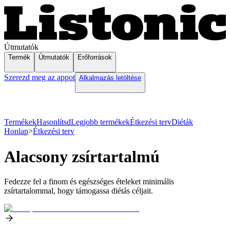
Útmutatók
Termék
Útmutatók
Erőforrások
Szerezd meg az appot
Alkalmazás letöltése
Termékek
Hasonlítsd
Legjobb termékek
Étkezési terv
Diéták
Honlap
>
Étkezési terv
Alacsony zsírtartalmú
Fedezze fel a finom és egészséges ételeket minimális
zsírtartalommal, hogy támogassa diétás céljait.