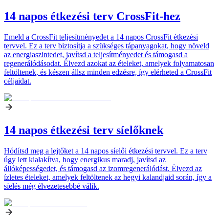
14 napos étkezési terv CrossFit-hez
Emeld a CrossFit teljesítményedet a 14 napos CrossFit étkezési
tervvel. Ez a terv biztosítja a szükséges tápanyagokat, hogy növeld
az energiaszintedet, javítsd a teljesítményedet és támogasd a
regenerálódásodat. Élvezd azokat az ételeket, amelyek folyamatosan
feltöltenek, és készen állsz minden edzésre, így elérheted a CrossFit
céljaidat.
14 napos étkezési terv síelőknek
Hódítsd meg a lejtőket a 14 napos síelői étkezési tervvel. Ez a terv
úgy lett kialakítva, hogy energikus maradj, javítsd az
állóképességedet, és támogasd az izomregenerálódást. Élvezd az
ízletes ételeket, amelyek feltöltenek az hegyi kalandjaid során, így a
síelés még élvezetesebbé válik.