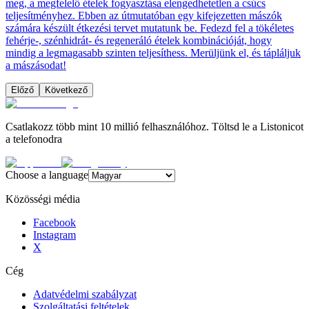
meg, a megfelelő ételek fogyasztása elengedhetetlen a csúcs
teljesítményhez. Ebben az útmutatóban egy kifejezetten mászók
számára készült étkezési tervet mutatunk be. Fedezd fel a tökéletes
fehérje-, szénhidrát- és regeneráló ételek kombinációját, hogy
mindig a legmagasabb szinten teljesíthess. Merüljünk el, és tápláljuk
a mászásodat!
Előző
Következő
Csatlakozz több mint 10 millió felhasználóhoz. Töltsd le a Listonicot
a telefonodra
Choose a language
Közösségi média
Facebook
Instagram
X
Cég
Adatvédelmi szabályzat
Szolgáltatási feltételek