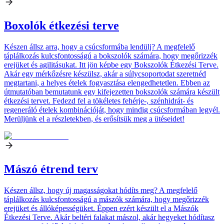
Boxolók étkezési terve
Készen állsz arra, hogy a csúcsformába lendülj? A megfelelő
táplálkozás kulcsfontosságú a bokszolók számára, hogy megőrizzék
erejüket és agilitásukat. Itt jön képbe egy Bokszolók Étkezési Terve.
Akár egy mérkőzésre készülsz, akár a súlycsoportodat szeretnéd
megtartani, a helyes ételek fogyasztása elengedhetetlen. Ebben az
útmutatóban bemutatunk egy kifejezetten bokszolók számára készült
étkezési tervet. Fedezd fel a tökéletes fehérje-, szénhidrát- és
regeneráló ételek kombinációját, hogy mindig csúcsformában legyél.
Merüljünk el a részletekben, és erősítsük meg a ütéseidet!
Mászó étrend terv
Készen állsz, hogy új magasságokat hódíts meg? A megfelelő
táplálkozás kulcsfontosságú a mászók számára, hogy megőrizzék
erejüket és állóképességüket. Éppen ezért készült el a Mászók
Étkezési Terve. Akár beltéri falakat mászol, akár hegyeket hódítasz