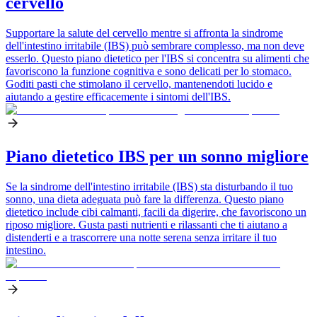
cervello
Supportare la salute del cervello mentre si affronta la sindrome
dell'intestino irritabile (IBS) può sembrare complesso, ma non deve
esserlo. Questo piano dietetico per l'IBS si concentra su alimenti che
favoriscono la funzione cognitiva e sono delicati per lo stomaco.
Goditi pasti che stimolano il cervello, mantenendoti lucido e
aiutando a gestire efficacemente i sintomi dell'IBS.
Piano dietetico IBS per un sonno migliore
Se la sindrome dell'intestino irritabile (IBS) sta disturbando il tuo
sonno, una dieta adeguata può fare la differenza. Questo piano
dietetico include cibi calmanti, facili da digerire, che favoriscono un
riposo migliore. Gusta pasti nutrienti e rilassanti che ti aiutano a
distenderti e a trascorrere una notte serena senza irritare il tuo
intestino.