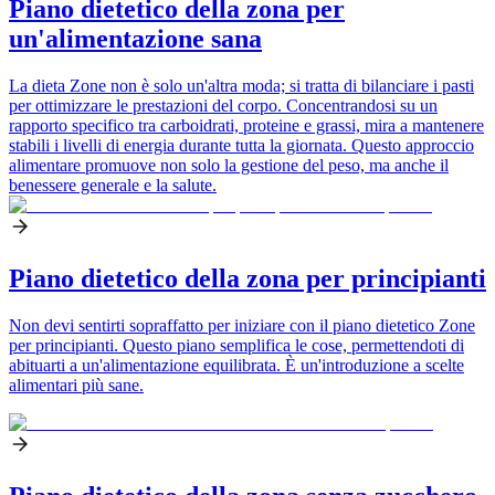
Piano dietetico della zona per
un'alimentazione sana
La dieta Zone non è solo un'altra moda; si tratta di bilanciare i pasti
per ottimizzare le prestazioni del corpo. Concentrandosi su un
rapporto specifico tra carboidrati, proteine e grassi, mira a mantenere
stabili i livelli di energia durante tutta la giornata. Questo approccio
alimentare promuove non solo la gestione del peso, ma anche il
benessere generale e la salute.
Piano dietetico della zona per principianti
Non devi sentirti sopraffatto per iniziare con il piano dietetico Zone
per principianti. Questo piano semplifica le cose, permettendoti di
abituarti a un'alimentazione equilibrata. È un'introduzione a scelte
alimentari più sane.