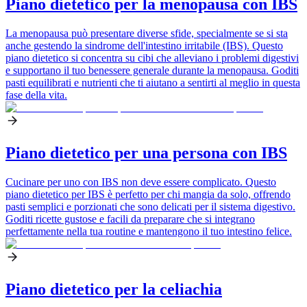
Piano dietetico per la menopausa con IBS
La menopausa può presentare diverse sfide, specialmente se si sta
anche gestendo la sindrome dell'intestino irritabile (IBS). Questo
piano dietetico si concentra su cibi che alleviano i problemi digestivi
e supportano il tuo benessere generale durante la menopausa. Goditi
pasti equilibrati e nutrienti che ti aiutano a sentirti al meglio in questa
fase della vita.
Piano dietetico per una persona con IBS
Cucinare per uno con IBS non deve essere complicato. Questo
piano dietetico per IBS è perfetto per chi mangia da solo, offrendo
pasti semplici e porzionati che sono delicati per il sistema digestivo.
Goditi ricette gustose e facili da preparare che si integrano
perfettamente nella tua routine e mantengono il tuo intestino felice.
Piano dietetico per la celiachia