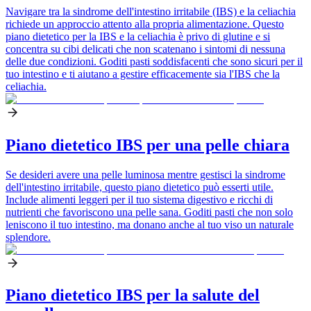
Navigare tra la sindrome dell'intestino irritabile (IBS) e la celiachia
richiede un approccio attento alla propria alimentazione. Questo
piano dietetico per la IBS e la celiachia è privo di glutine e si
concentra su cibi delicati che non scatenano i sintomi di nessuna
delle due condizioni. Goditi pasti soddisfacenti che sono sicuri per il
tuo intestino e ti aiutano a gestire efficacemente sia l'IBS che la
celiachia.
Piano dietetico IBS per una pelle chiara
Se desideri avere una pelle luminosa mentre gestisci la sindrome
dell'intestino irritabile, questo piano dietetico può esserti utile.
Include alimenti leggeri per il tuo sistema digestivo e ricchi di
nutrienti che favoriscono una pelle sana. Goditi pasti che non solo
leniscono il tuo intestino, ma donano anche al tuo viso un naturale
splendore.
Piano dietetico IBS per la salute del