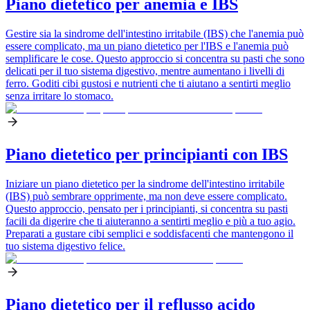
Piano dietetico per anemia e IBS
Gestire sia la sindrome dell'intestino irritabile (IBS) che l'anemia può
essere complicato, ma un piano dietetico per l'IBS e l'anemia può
semplificare le cose. Questo approccio si concentra su pasti che sono
delicati per il tuo sistema digestivo, mentre aumentano i livelli di
ferro. Goditi cibi gustosi e nutrienti che ti aiutano a sentirti meglio
senza irritare lo stomaco.
Piano dietetico per principianti con IBS
Iniziare un piano dietetico per la sindrome dell'intestino irritabile
(IBS) può sembrare opprimente, ma non deve essere complicato.
Questo approccio, pensato per i principianti, si concentra su pasti
facili da digerire che ti aiuteranno a sentirti meglio e più a tuo agio.
Preparati a gustare cibi semplici e soddisfacenti che mantengono il
tuo sistema digestivo felice.
Piano dietetico per il reflusso acido