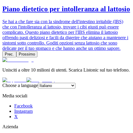
Piano dietetico per intolleranza al lattosio
Se hai a che fare sia con la sindrome dell'intestino irritabile (IBS)
che con l'intolleranza al lattosio, trovare i cibi giusti può essere
complicato. Questo piano dietetico per l'IBS elimina il lattosio
offrendo pasti deliziosi e facili da digerire che aiutano a mantenere i
sintomi sotto controllo. Goditi opzioni senza lattosio che sono
delicate per il tuo stomaco e che hanno anche un ottimo sapore.
Prec.
Prossimo
Unisciti a oltre 10 milioni di utenti. Scarica Listonic sul tuo telefono.
Choose a language
Media sociali
Facebook
Instagram
X
Azienda