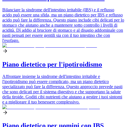
Bilanciare la sindrome dell'intestino irritabile (IBS) e il reflusso
acido può essere una sfida, ma un piano dietetico per IBS e reflusso
acido può fare la differenza. Questo piano include cibi delicati per lo
stomaco che aiutano anche a mantenere sotto controllo i livelli di
acidità. Dì addio al bruciore di stomaco e al disagio addominale con
pasti pensati per essere gentili sia con il tuo intestino che con
l'esofago.
Piano dietetico per l'ipotiroidismo
Affrontare insieme la sindrome dell'intestino irritabile e
l'ipotiroidismo può essere complicato, ma un piano dietetico
specializzato può fare la differenza. Questo approccio prevede pasti
che sono delicati per il sistema digestivo e che supportano la salute
della tiroide. Goditi cibi nutrienti che aiutano a gestire i tuoi sintomi
e a migliorare il tuo benessere complessivo.
Piano dietetico per uomini con IBS