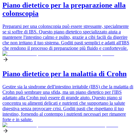
Piano dietetico per la preparazione alla
colonscopia
Prepararsi per una colonscopia può essere stressante, specialmente
se si soffre di IBS. Questo piano dietetico specializzato aiuta a
mantenere l'intestino calmo e pulito, grazie a cibi facili da digerire
che non irritano il tuo sistema. Goditi pasti semplici e adatti all'IBS
che rendono il processo di preparazione più fluido e confortevole.
Piano dietetico per la malattia di Crohn
Gestire sia la sindrome dell'intestino irritabile (IBS) che la malattia di
Crohn può sembrare una sfida, ma un piano dietetico per l'IBS
adattato alla Crohn può essere di grande aiuto. Questo piano si
concentra su alimenti delicati e nutrienti che supportano la salute
digestiva senza provocare crisi. Goditi pasti che rispettano il tuo
intestino, fornendo al contempo i nutrienti necessari per rimanere
forte e in salute.