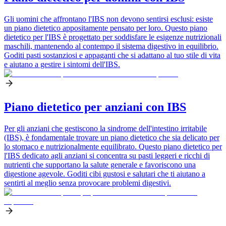
Gli uomini che affrontano l'IBS non devono sentirsi esclusi: esiste
un piano dietetico appositamente pensato per loro. Questo piano
dietetico per l'IBS è progettato per soddisfare le esigenze nutrizionali
maschili, mantenendo al contempo il sistema digestivo in equilibrio.
Goditi pasti sostanziosi e appaganti che si adattano al tuo stile di vita
e aiutano a gestire i sintomi dell'IBS.
Piano dietetico per anziani con IBS
Per gli anziani che gestiscono la sindrome dell'intestino irritabile
(IBS), è fondamentale trovare un piano dietetico che sia delicato per
lo stomaco e nutrizionalmente equilibrato. Questo piano dietetico per
l'IBS dedicato agli anziani si concentra su pasti leggeri e ricchi di
nutrienti che supportano la salute generale e favoriscono una
digestione agevole. Goditi cibi gustosi e salutari che ti aiutano a
sentirti al meglio senza provocare problemi digestivi.