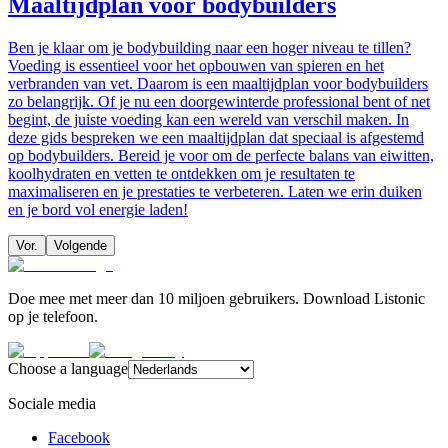
Maaltijdplan voor bodybuilders
Ben je klaar om je bodybuilding naar een hoger niveau te tillen?
Voeding is essentieel voor het opbouwen van spieren en het
verbranden van vet. Daarom is een maaltijdplan voor bodybuilders
zo belangrijk. Of je nu een doorgewinterde professional bent of net
begint, de juiste voeding kan een wereld van verschil maken. In
deze gids bespreken we een maaltijdplan dat speciaal is afgestemd
op bodybuilders. Bereid je voor om de perfecte balans van eiwitten,
koolhydraten en vetten te ontdekken om je resultaten te
maximaliseren en je prestaties te verbeteren. Laten we erin duiken
en je bord vol energie laden!
Vor.
Volgende
Doe mee met meer dan 10 miljoen gebruikers. Download Listonic
op je telefoon.
Choose a language
Sociale media
Facebook