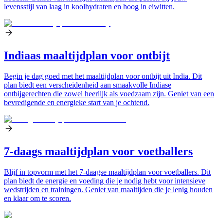
levensstijl van laag in koolhydraten en hoog in eiwitten.
Indiaas maaltijdplan voor ontbijt
Begin je dag goed met het maaltijdplan voor ontbijt uit India. Dit
plan biedt een verscheidenheid aan smaakvolle Indiase
ontbijgerechten die zowel heerlijk als voedzaam zijn. Geniet van een
bevredigende en energieke start van je ochtend.
7-daags maaltijdplan voor voetballers
Blijf in topvorm met het 7-daagse maaltijdplan voor voetballers. Dit
plan biedt de energie en voeding die je nodig hebt voor intensieve
wedstrijden en trainingen. Geniet van maaltijden die je lenig houden
en klaar om te scoren.