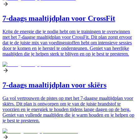
7-daags maaltijdplan voor CrossFit
Krijg de energie die je nodig hebt om je trainingen te overwinnen
met het 7-daagse maaltijdplan voor CrossFit. Dit plan zorgt ervoor
dat je de juiste mix van voedingsstoffen hebt om intensieve sessies
door te komen en je herstel te ondersteunen. Geniet van heerlijke
maaltijden die je helpen sterk te blijven en op je best te presteren.
7-daags maaltijdplan voor skiërs
Ga vol vertrouwen de pistes op met het 7-daagse maaltijdplan voor
skiërs. Dit plan is ontworpen om je van de juiste brandstof te
voorzien en je energiek te houden tijdens lange dagen op de berg.
Geniet van vullende maaltijden die je warm houden en je helpen op
je best te presteren.