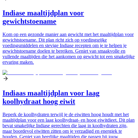
Indiase maaltijdplan voor
gewichtstoename
Kom op een gezonde manier aan gewicht met het maaltijdplan voor
gewichtstoename. Dit plan richt zich op voedingsrijke
voedingsmiddelen en stevige Indiase recepten om je te helpen je
gewichtstoename doelen te bereiken. Geniet van smaakvolle en
vullende maaltijden die het aankomen op gewicht tot een smakelijke
ervaring maken.
Indiaas maaltijdplan voor laag
koolhydraat hoog eiwit
Beperk de koolhydraten terwijl je de eiwitten hoog houdt met het
maaltijdplan voor een laag koolhydraat- en hoog eiwitdieet. Dit plan
bevat smakelijke Indiase gerechten die laag in koolhydraten zijn,
maar boordevol eiwitten zitten om je verzadigd en energiek te
houden. Geniet van heerlijke maaltijden die passen bij jouw