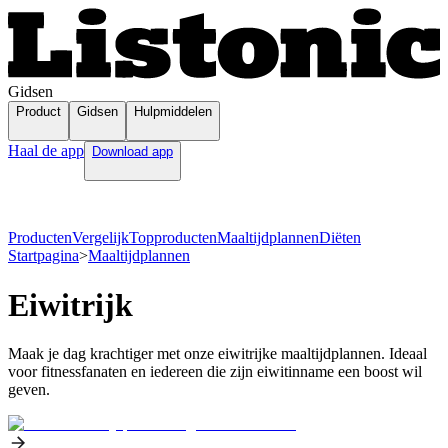
Gidsen
Product
Gidsen
Hulpmiddelen
Haal de app
Download app
Producten
Vergelijk
Topproducten
Maaltijdplannen
Diëten
Startpagina
>
Maaltijdplannen
Eiwitrijk
Maak je dag krachtiger met onze eiwitrijke maaltijdplannen. Ideaal
voor fitnessfanaten en iedereen die zijn eiwitinname een boost wil
geven.