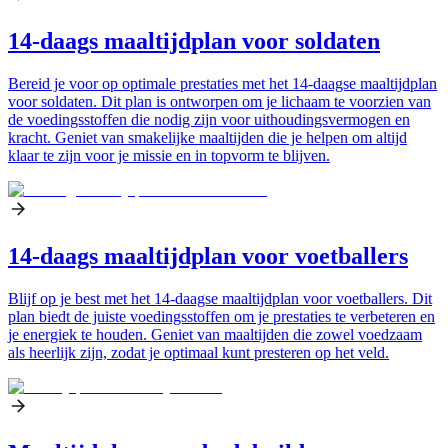
14-daags maaltijdplan voor soldaten
Bereid je voor op optimale prestaties met het 14-daagse maaltijdplan
voor soldaten. Dit plan is ontworpen om je lichaam te voorzien van
de voedingsstoffen die nodig zijn voor uithoudingsvermogen en
kracht. Geniet van smakelijke maaltijden die je helpen om altijd
klaar te zijn voor je missie en in topvorm te blijven.
14-daags maaltijdplan voor voetballers
Blijf op je best met het 14-daagse maaltijdplan voor voetballers. Dit
plan biedt de juiste voedingsstoffen om je prestaties te verbeteren en
je energiek te houden. Geniet van maaltijden die zowel voedzaam
als heerlijk zijn, zodat je optimaal kunt presteren op het veld.