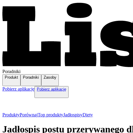
Poradniki
Produkt
Poradniki
Zasoby
Pobierz aplikację
Pobierz aplikację
Produkty
Porównaj
Top produkty
Jadłospisy
Diety
Jadłospis postu przerywanego d