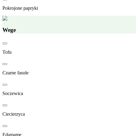
Pokrojone papryki
Wege
Tofu
Czarne fasole
Soczewica
Ciecierzyca
Edamame