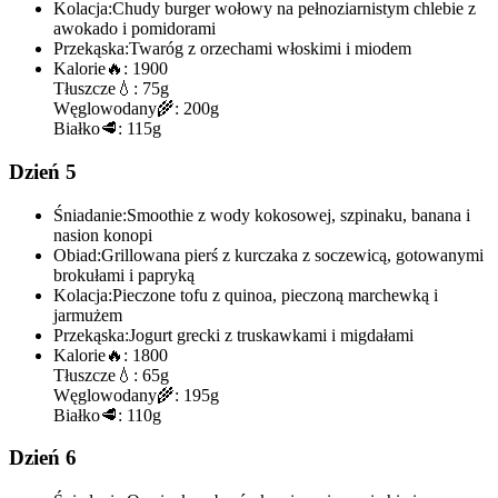
Kolacja:
Chudy burger wołowy na pełnoziarnistym chlebie z
awokado i pomidorami
Przekąska:
Twaróg z orzechami włoskimi i miodem
Kalorie
🔥:
1900
Tłuszcze
💧:
75g
Węglowodany
🌾:
200g
Białko
🥩:
115g
Dzień 5
Śniadanie:
Smoothie z wody kokosowej, szpinaku, banana i
nasion konopi
Obiad:
Grillowana pierś z kurczaka z soczewicą, gotowanymi
brokułami i papryką
Kolacja:
Pieczone tofu z quinoa, pieczoną marchewką i
jarmużem
Przekąska:
Jogurt grecki z truskawkami i migdałami
Kalorie
🔥:
1800
Tłuszcze
💧:
65g
Węglowodany
🌾:
195g
Białko
🥩:
110g
Dzień 6