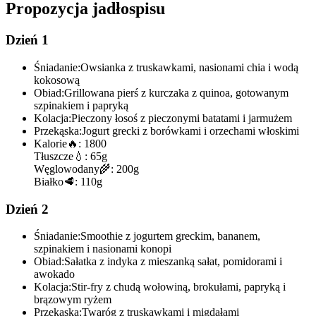
Propozycja jadłospisu
Dzień 1
Śniadanie:
Owsianka z truskawkami, nasionami chia i wodą
kokosową
Obiad:
Grillowana pierś z kurczaka z quinoa, gotowanym
szpinakiem i papryką
Kolacja:
Pieczony łosoś z pieczonymi batatami i jarmużem
Przekąska:
Jogurt grecki z borówkami i orzechami włoskimi
Kalorie
🔥:
1800
Tłuszcze
💧:
65g
Węglowodany
🌾:
200g
Białko
🥩:
110g
Dzień 2
Śniadanie:
Smoothie z jogurtem greckim, bananem,
szpinakiem i nasionami konopi
Obiad:
Sałatka z indyka z mieszanką sałat, pomidorami i
awokado
Kolacja:
Stir-fry z chudą wołowiną, brokułami, papryką i
brązowym ryżem
Przekąska:
Twaróg z truskawkami i migdałami