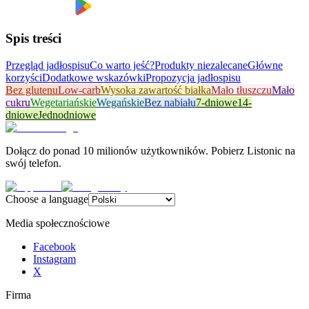
Spis treści
Przegląd jadłospisu
Co warto jeść?
Produkty niezalecane
Główne
korzyści
Dodatkowe wskazówki
Propozycja jadłospisu
Bez glutenu
Low-carb
Wysoka zawartość białka
Mało tłuszczu
Mało
cukru
Wegetariańskie
Wegańskie
Bez nabiału
7-dniowe
14-
dniowe
Jednodniowe
Dołącz do ponad 10 milionów użytkowników. Pobierz Listonic na
swój telefon.
Choose a language
Media społecznościowe
Facebook
Instagram
X
Firma