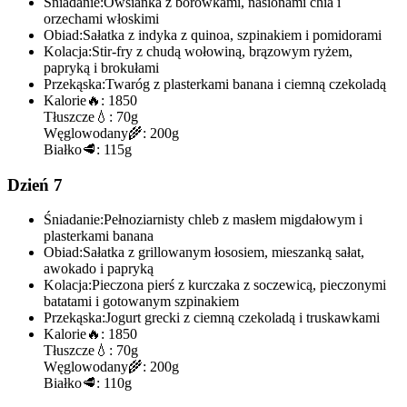
Śniadanie:
Owsianka z borówkami, nasionami chia i
orzechami włoskimi
Obiad:
Sałatka z indyka z quinoa, szpinakiem i pomidorami
Kolacja:
Stir-fry z chudą wołowiną, brązowym ryżem,
papryką i brokułami
Przekąska:
Twaróg z plasterkami banana i ciemną czekoladą
Kalorie
🔥:
1850
Tłuszcze
💧:
70g
Węglowodany
🌾:
200g
Białko
🥩:
115g
Dzień 7
Śniadanie:
Pełnoziarnisty chleb z masłem migdałowym i
plasterkami banana
Obiad:
Sałatka z grillowanym łososiem, mieszanką sałat,
awokado i papryką
Kolacja:
Pieczona pierś z kurczaka z soczewicą, pieczonymi
batatami i gotowanym szpinakiem
Przekąska:
Jogurt grecki z ciemną czekoladą i truskawkami
Kalorie
🔥:
1850
Tłuszcze
💧:
70g
Węglowodany
🌾:
200g
Białko
🥩:
110g