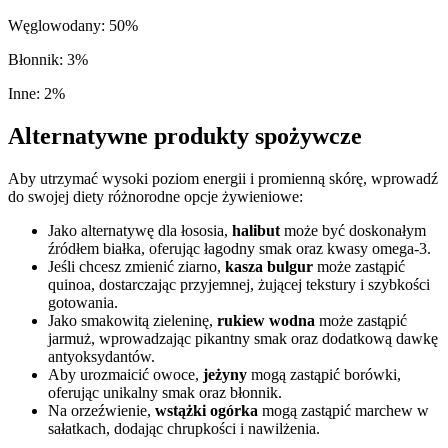
Węglowodany
:
50
%
Błonnik
:
3
%
Inne
:
2
%
Alternatywne produkty spożywcze
Aby utrzymać wysoki poziom energii i promienną skórę, wprowadź
do swojej diety różnorodne opcje żywieniowe:
Jako alternatywę dla łososia,
halibut
może być doskonałym
źródłem białka, oferując łagodny smak oraz kwasy omega-3.
Jeśli chcesz zmienić ziarno,
kasza bulgur
może zastąpić
quinoa, dostarczając przyjemnej, żującej tekstury i szybkości
gotowania.
Jako smakowitą zieleninę,
rukiew wodna
może zastąpić
jarmuż, wprowadzając pikantny smak oraz dodatkową dawkę
antyoksydantów.
Aby urozmaicić owoce,
jeżyny
mogą zastąpić borówki,
oferując unikalny smak oraz błonnik.
Na orzeźwienie,
wstążki ogórka
mogą zastąpić marchew w
sałatkach, dodając chrupkości i nawilżenia.