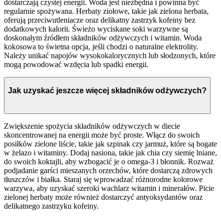
dostarczają czystej energii. Woda jest niezbędna i powinna być
regularnie spożywana. Herbaty ziołowe, takie jak zielona herbata,
oferują przeciwutleniacze oraz delikatny zastrzyk kofeiny bez
dodatkowych kalorii. Świeżo wyciskane soki warzywne są
doskonałym źródłem składników odżywczych i witamin. Woda
kokosowa to świetna opcja, jeśli chodzi o naturalne elektrolity.
Należy unikać napojów wysokokalorycznych lub słodzonych, które
mogą powodować wzdęcia lub spadki energii.
Jak uzyskać jeszcze więcej składników odżywczych?
Zwiększenie spożycia składników odżywczych w diecie
skoncentrowanej na energii może być proste. Włącz do swoich
posiłków zielone liście, takie jak szpinak czy jarmuż, które są bogate
w żelazo i witaminy. Dodaj nasiona, takie jak chia czy siemię lniane,
do swoich koktajli, aby wzbogacić je o omega-3 i błonnik. Rozważ
podjadanie garści mieszanych orzechów, które dostarczą zdrowych
tłuszczów i białka. Staraj się wprowadzać różnorodne kolorowe
warzywa, aby uzyskać szeroki wachlarz witamin i minerałów. Picie
zielonej herbaty może również dostarczyć antyoksydantów oraz
delikatnego zastrzyku kofeiny.