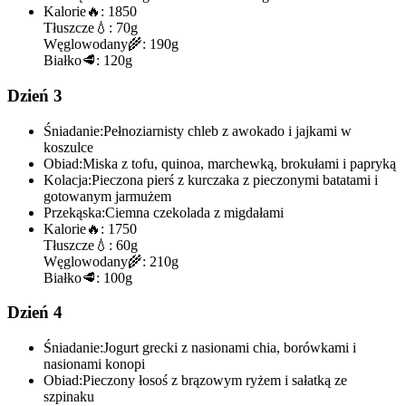
Kalorie
🔥:
1850
Tłuszcze
💧:
70g
Węglowodany
🌾:
190g
Białko
🥩:
120g
Dzień 3
Śniadanie:
Pełnoziarnisty chleb z awokado i jajkami w
koszulce
Obiad:
Miska z tofu, quinoa, marchewką, brokułami i papryką
Kolacja:
Pieczona pierś z kurczaka z pieczonymi batatami i
gotowanym jarmużem
Przekąska:
Ciemna czekolada z migdałami
Kalorie
🔥:
1750
Tłuszcze
💧:
60g
Węglowodany
🌾:
210g
Białko
🥩:
100g
Dzień 4
Śniadanie:
Jogurt grecki z nasionami chia, borówkami i
nasionami konopi
Obiad:
Pieczony łosoś z brązowym ryżem i sałatką ze
szpinaku