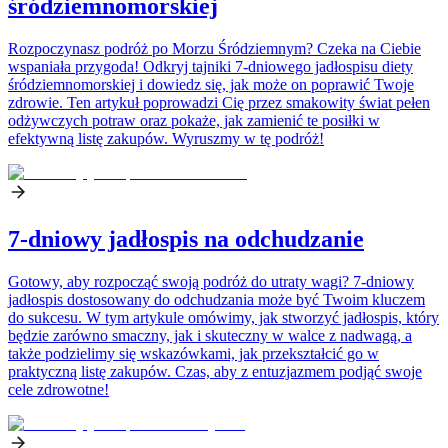
śródziemnomorskiej
Rozpoczynasz podróż po Morzu Śródziemnym? Czeka na Ciebie
wspaniała przygoda! Odkryj tajniki 7-dniowego jadłospisu diety
śródziemnomorskiej i dowiedz się, jak może on poprawić Twoje
zdrowie. Ten artykuł poprowadzi Cię przez smakowity świat pełen
odżywczych potraw oraz pokaże, jak zamienić te posiłki w
efektywną listę zakupów. Wyruszmy w tę podróż!
7-dniowy jadłospis na odchudzanie
Gotowy, aby rozpocząć swoją podróż do utraty wagi? 7-dniowy
jadłospis dostosowany do odchudzania może być Twoim kluczem
do sukcesu. W tym artykule omówimy, jak stworzyć jadłospis, który
będzie zarówno smaczny, jak i skuteczny w walce z nadwagą, a
także podzielimy się wskazówkami, jak przekształcić go w
praktyczną listę zakupów. Czas, aby z entuzjazmem podjąć swoje
cele zdrowotne!