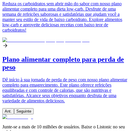
Reduza os carboidratos sem abrir mão do sabor com nosso plano
alimentar completo para uma dieta low-carb. Desfrute de uma
semana de refeições saborosas e satisfatórias que ajudam você a
manter seu estilo de vida de baixo carboidrato. Explore alimentos
low-carb e aproveite deliciosas receitas com baixo teor de
carboidratos!
Plano alimentar completo para perda de
peso
Dê início à sua jornada de perda de peso com nosso plano alimentar
completo para emagrecimento. Este plano oferece refeições
equilibradas e com controle de calorias, que são nutritivas e
satisfatórias. Alcance seus objetivos enquanto desfruta de uma
variedade de alimentos deliciosos.
Ant.
Seguinte
Junte-se a mais de 10 milhões de usuários. Baixe o Listonic no seu