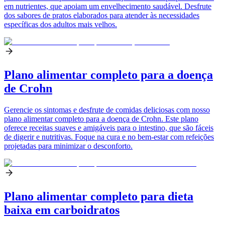
em nutrientes, que apoiam um envelhecimento saudável. Desfrute
dos sabores de pratos elaborados para atender às necessidades
específicas dos adultos mais velhos.
Plano alimentar completo para a doença
de Crohn
Gerencie os sintomas e desfrute de comidas deliciosas com nosso
plano alimentar completo para a doença de Crohn. Este plano
oferece receitas suaves e amigáveis para o intestino, que são fáceis
de digerir e nutritivas. Foque na cura e no bem-estar com refeições
projetadas para minimizar o desconforto.
Plano alimentar completo para dieta
baixa em carboidratos