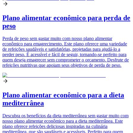
Plano alimentar econômico para perda de
peso
Perda de peso sem gastar muito com nosso plano alimentar
econômico para emagrecimento. Este plano oferece uma variedade
de refeições saudáveis e satisfatórias, projetadas para ajudá-lo a
perder peso. É acessível e fácil de seguir, tornando-se perfeito para
quem deseja emagrecer sem comprometer o orçamento. Desfrute de
refeições nutritivas que apoiam seus objetivos de perda de peso.
Plano alimentar econômico para a dieta
mediterrânea
Descubra os benefícios da dieta mediterrânea sem gastar muito com
nosso plano alimentar econômico para a dieta mediterrânea. Este
plano oferece refeições deliciosas inspiradas na culinária
mediterrânea, que são saudáveis e acessíveis. Perfeito para quem