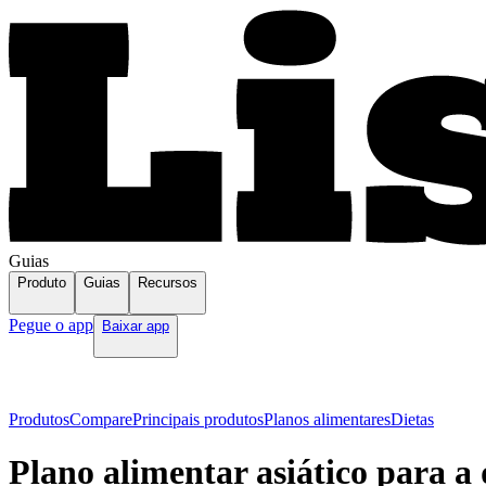
Guias
Produto
Guias
Recursos
Pegue o app
Baixar app
Produtos
Compare
Principais produtos
Planos alimentares
Dietas
Plano alimentar asiático para a