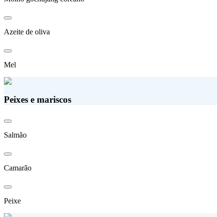
Azeite de oliva
Mel
Peixes e mariscos
Salmão
Camarão
Peixe