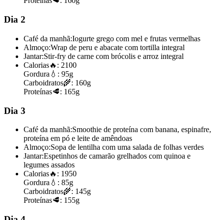
Proteínas
🥩:
160g
Dia 2
Café da manhã:
Iogurte grego com mel e frutas vermelhas
Almoço:
Wrap de peru e abacate com tortilla integral
Jantar:
Stir-fry de carne com brócolis e arroz integral
Calorias
🔥:
2100
Gordura
💧:
95g
Carboidratos
🌾:
160g
Proteínas
🥩:
165g
Dia 3
Café da manhã:
Smoothie de proteína com banana, espinafre,
proteína em pó e leite de amêndoas
Almoço:
Sopa de lentilha com uma salada de folhas verdes
Jantar:
Espetinhos de camarão grelhados com quinoa e
legumes assados
Calorias
🔥:
1950
Gordura
💧:
85g
Carboidratos
🌾:
145g
Proteínas
🥩:
155g
Dia 4