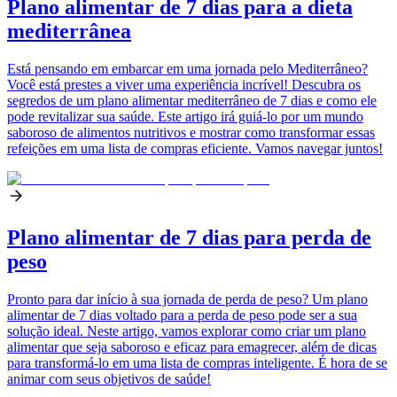
Plano alimentar de 7 dias para a dieta
mediterrânea
Está pensando em embarcar em uma jornada pelo Mediterrâneo?
Você está prestes a viver uma experiência incrível! Descubra os
segredos de um plano alimentar mediterrâneo de 7 dias e como ele
pode revitalizar sua saúde. Este artigo irá guiá-lo por um mundo
saboroso de alimentos nutritivos e mostrar como transformar essas
refeições em uma lista de compras eficiente. Vamos navegar juntos!
Plano alimentar de 7 dias para perda de
peso
Pronto para dar início à sua jornada de perda de peso? Um plano
alimentar de 7 dias voltado para a perda de peso pode ser a sua
solução ideal. Neste artigo, vamos explorar como criar um plano
alimentar que seja saboroso e eficaz para emagrecer, além de dicas
para transformá-lo em uma lista de compras inteligente. É hora de se
animar com seus objetivos de saúde!