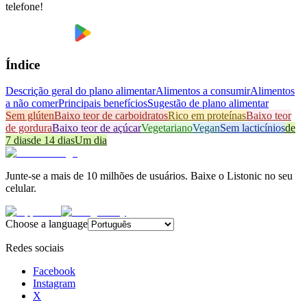
telefone!
Índice
Descrição geral do plano alimentar
Alimentos a consumir
Alimentos
a não comer
Principais benefícios
Sugestão de plano alimentar
Sem glúten
Baixo teor de carboidratos
Rico em proteínas
Baixo teor
de gordura
Baixo teor de açúcar
Vegetariano
Vegan
Sem lacticínios
de
7 dias
de 14 dias
Um dia
Junte-se a mais de 10 milhões de usuários. Baixe o Listonic no seu
celular.
Choose a language
Redes sociais
Facebook
Instagram
X