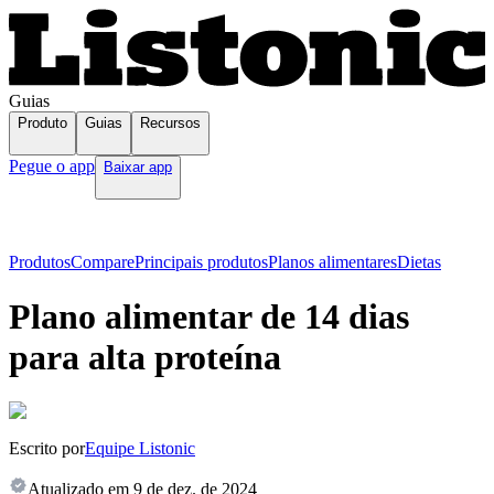
Guias
Produto
Guias
Recursos
Pegue o app
Baixar app
Produtos
Compare
Principais produtos
Planos alimentares
Dietas
Plano alimentar de 14 dias
para alta proteína
Escrito por
Equipe Listonic
Atualizado em
9 de dez. de 2024