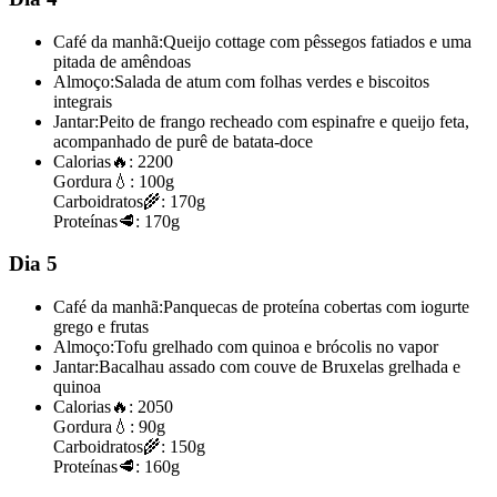
Café da manhã:
Queijo cottage com pêssegos fatiados e uma
pitada de amêndoas
Almoço:
Salada de atum com folhas verdes e biscoitos
integrais
Jantar:
Peito de frango recheado com espinafre e queijo feta,
acompanhado de purê de batata-doce
Calorias
🔥:
2200
Gordura
💧:
100g
Carboidratos
🌾:
170g
Proteínas
🥩:
170g
Dia 5
Café da manhã:
Panquecas de proteína cobertas com iogurte
grego e frutas
Almoço:
Tofu grelhado com quinoa e brócolis no vapor
Jantar:
Bacalhau assado com couve de Bruxelas grelhada e
quinoa
Calorias
🔥:
2050
Gordura
💧:
90g
Carboidratos
🌾:
150g
Proteínas
🥩:
160g