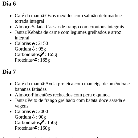
Dia 6
Café da manhã:
Ovos mexidos com salmão defumado e
torrada integral
Almoço:
Salada Caesar de frango com croutons integrais
Jantar:
Kebabs de carne com legumes grelhados e arroz
integral
Calorias
🔥:
2150
Gordura
💧:
95g
Carboidratos
🌾:
165g
Proteínas
🥩:
165g
Dia 7
Café da manhã:
Aveia proteica com manteiga de amêndoa e
bananas fatiadas
Almoço:
Pimentões recheados com peru e quinoa
Jantar:
Peito de frango grelhado com batata-doce assada e
vagens
Calorias
🔥:
2000
Gordura
💧:
90g
Carboidratos
🌾:
150g
Proteínas
🥩:
160g