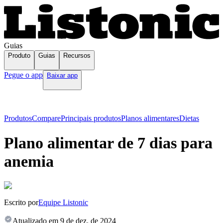
Guias
Produto
Guias
Recursos
Pegue o app
Baixar app
Produtos
Compare
Principais produtos
Planos alimentares
Dietas
Plano alimentar de 7 dias para
anemia
Escrito por
Equipe Listonic
Atualizado em
9 de dez. de 2024