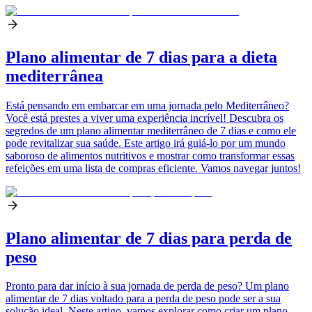
Plano alimentar de 7 dias para a dieta
mediterrânea
Está pensando em embarcar em uma jornada pelo Mediterrâneo?
Você está prestes a viver uma experiência incrível! Descubra os
segredos de um plano alimentar mediterrâneo de 7 dias e como ele
pode revitalizar sua saúde. Este artigo irá guiá-lo por um mundo
saboroso de alimentos nutritivos e mostrar como transformar essas
refeições em uma lista de compras eficiente. Vamos navegar juntos!
Plano alimentar de 7 dias para perda de
peso
Pronto para dar início à sua jornada de perda de peso? Um plano
alimentar de 7 dias voltado para a perda de peso pode ser a sua
solução ideal. Neste artigo, vamos explorar como criar um plano