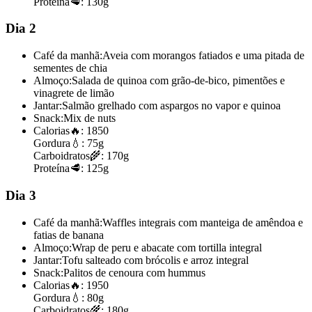
Proteína
🥩:
130g
Dia 2
Café da manhã:
Aveia com morangos fatiados e uma pitada de
sementes de chia
Almoço:
Salada de quinoa com grão-de-bico, pimentões e
vinagrete de limão
Jantar:
Salmão grelhado com aspargos no vapor e quinoa
Snack:
Mix de nuts
Calorias
🔥:
1850
Gordura
💧:
75g
Carboidratos
🌾:
170g
Proteína
🥩:
125g
Dia 3
Café da manhã:
Waffles integrais com manteiga de amêndoa e
fatias de banana
Almoço:
Wrap de peru e abacate com tortilla integral
Jantar:
Tofu salteado com brócolis e arroz integral
Snack:
Palitos de cenoura com hummus
Calorias
🔥:
1950
Gordura
💧:
80g
Carboidratos
🌾:
180g