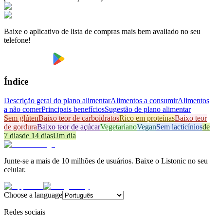
Baixe o aplicativo de lista de compras mais bem avaliado no seu
telefone!
Índice
Descrição geral do plano alimentar
Alimentos a consumir
Alimentos
a não comer
Principais benefícios
Sugestão de plano alimentar
Sem glúten
Baixo teor de carboidratos
Rico em proteínas
Baixo teor
de gordura
Baixo teor de açúcar
Vegetariano
Vegan
Sem lacticínios
de
7 dias
de 14 dias
Um dia
Junte-se a mais de 10 milhões de usuários. Baixe o Listonic no seu
celular.
Choose a language
Redes sociais