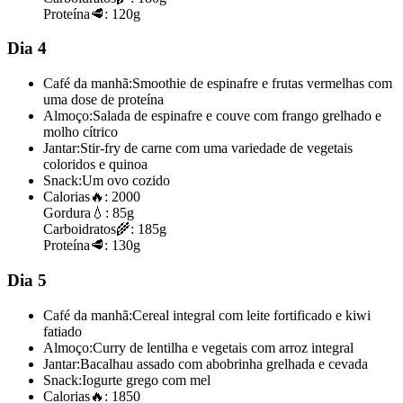
Proteína
🥩:
120g
Dia 4
Café da manhã:
Smoothie de espinafre e frutas vermelhas com
uma dose de proteína
Almoço:
Salada de espinafre e couve com frango grelhado e
molho cítrico
Jantar:
Stir-fry de carne com uma variedade de vegetais
coloridos e quinoa
Snack:
Um ovo cozido
Calorias
🔥:
2000
Gordura
💧:
85g
Carboidratos
🌾:
185g
Proteína
🥩:
130g
Dia 5
Café da manhã:
Cereal integral com leite fortificado e kiwi
fatiado
Almoço:
Curry de lentilha e vegetais com arroz integral
Jantar:
Bacalhau assado com abobrinha grelhada e cevada
Snack:
Iogurte grego com mel
Calorias
🔥:
1850