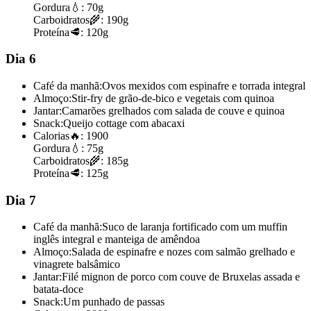
Gordura
💧:
70g
Carboidratos
🌾:
190g
Proteína
🥩:
120g
Dia 6
Café da manhã:
Ovos mexidos com espinafre e torrada integral
Almoço:
Stir-fry de grão-de-bico e vegetais com quinoa
Jantar:
Camarões grelhados com salada de couve e quinoa
Snack:
Queijo cottage com abacaxi
Calorias
🔥:
1900
Gordura
💧:
75g
Carboidratos
🌾:
185g
Proteína
🥩:
125g
Dia 7
Café da manhã:
Suco de laranja fortificado com um muffin
inglês integral e manteiga de amêndoa
Almoço:
Salada de espinafre e nozes com salmão grelhado e
vinagrete balsâmico
Jantar:
Filé mignon de porco com couve de Bruxelas assada e
batata-doce
Snack:
Um punhado de passas