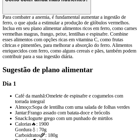
Para combater a anemia, é fundamental aumentar a ingestão de
ferro, o que ajuda a estimular a produção de glóbulos vermelhos.
Inclua em seu plano alimentar alimentos ricos em ferro, como carnes
vermelhas magras, frango, peixe, lentilhas e espinafre. Combine
esses alimentos com opções ricas em vitamina C, como frutas
cítricas e pimentões, para melhorar a absorção do ferro. Alimentos
enriquecidos com ferro, como alguns cereais e pães, também podem
contribuir para a sua ingestão diária.
Sugestão de plano alimentar
Dia 1
Café da manhã:
Omelete de espinafre e cogumelos com
torrada integral
Almoço:
Sopa de lentilha com uma salada de folhas verdes
Jantar:
Frango assado com batata-doce e brócolis
Snack:
Iogurte grego com um punhado de mirtilos
Calorias
🔥:
1900
Gordura
💧:
70g
Carboidratos
🌾:
180g